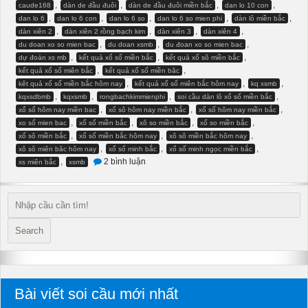
,
,
,
,
caude168
dàn de đầu đuôi
dàn de đầu đuôi miền bắc
dan lo 10 con
,
,
,
,
,
dan lo 6
dan lo 6 con
dan lo 6 so
dan lo 6 so mien phi
dàn lô miền bắc
,
,
,
,
dàn xiên 2
dàn xiên 2 rồng bạch kim
dàn xiên 3
dàn xiên 4
,
,
,
du doan xo so mien bac
du doan xsmb
du đoan xo so mien bac
,
,
,
dự đoán xs mb
kết quả xổ số miền bắc
kết quả xổ sô miền bắc
,
,
kết quả xổ số miên bắc
kết quả xổ số miền băc
,
,
,
kêt quả xổ số miền bắc hôm nay
kết quả xổ số miên bắc hôm nay
kq xsmb
,
,
,
,
kqxsdbmb
kqxsmb
rongbachkimmienphi
soi cầu dàn lô xổ số miền bắc
,
,
,
xổ số hôm nay miền bac
xổ sô hôm nay miền bắc
xổ số hôm nay miền bắc
,
,
,
,
xo số mien bac
xổ số miền bắc
xô so miền bắc
xổ so miền bắc
,
,
,
xổ sô miền bắc
xổ số miền bắc hôm nay
xô sô miền bắc hôm nay
,
,
,
xô sô miên băc hôm nay
xổ số minh bắc
xổ số minh ngọc miền bắc
ở
,
2 bình luận
xs miên bắc
xsmb
soi
cầu
dàn
lô
xổ
số
miền
Search
bắc
siêu
hạng
có
1
k
Bài viết soi cầu mới nhất
2