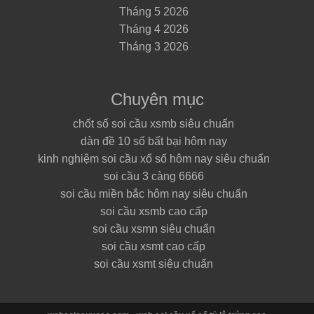
Tháng 5 2026
Tháng 4 2026
Tháng 3 2026
Chuyên mục
chốt số soi cầu xsmb siêu chuẩn
dàn đề 10 số bất bại hôm nay
kinh nghiệm soi cầu xổ số hôm nay siêu chuẩn
soi cầu 3 càng 6666
soi cầu miền bắc hôm nay siêu chuẩn
soi cầu xsmb cao cấp
soi cầu xsmn siêu chuẩn
soi cầu xsmt cao cấp
soi cầu xsmt siêu chuẩn