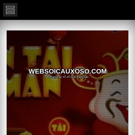
Skip
to
content
WEBSOICAUXOSO.COM
web soi cầu xổ số tỷ lệ trúng cao