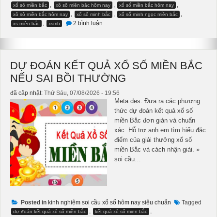
,
,
,
xổ sô miền bắc
xô sô miên băc hôm nay
xổ số miền bắc hôm nay
,
,
,
xô sô miền bắc hôm nay
xổ số minh bắc
xổ số minh ngọc miền bắc
ở
,
2 bình luận
xs miên bắc
xsmb
soi
cầu
dàn
lô
xổ
số
DỰ ĐOÁN KẾT QUẢ XỔ SỐ MIỀN BẮC
miền
NẾU SAI BỒI THƯỜNG
bắc
siêu
hạng
đã câp nhật:
Thứ Sáu, 07/08/2026 - 19:56
có
Meta des: Đưa ra các phương
1
k
thức dự đoán kết quả xổ số
2
miền Bắc đơn giản và chuẩn
xác. Hỗ trợ anh em tìm hiểu đặc
điểm của giải thưởng xổ số
miền Bắc và cách nhận giải. »
soi cầu…
Posted in
kinh nghiệm soi cầu xổ số hôm nay siêu chuẩn
Tagged
,
,
dự đoán kết quả xổ số miền bắc
kết quả xổ số mien bắc