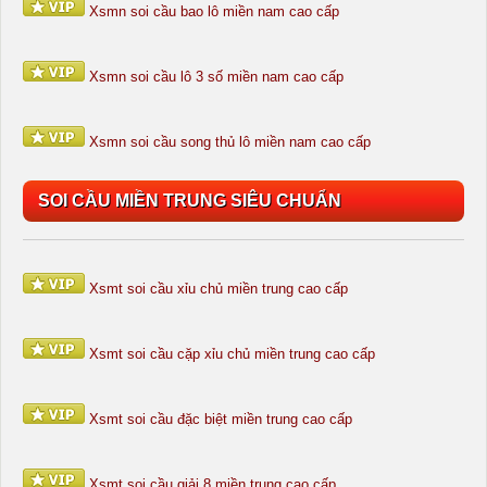
Xsmn soi cầu bao lô miền nam cao cấp
Xsmn soi cầu lô 3 số miền nam cao cấp
Xsmn soi cầu song thủ lô miền nam cao cấp
SOI CẦU MIỀN TRUNG SIÊU CHUẨN
Xsmt soi cầu xỉu chủ miền trung cao cấp
Xsmt soi cầu cặp xỉu chủ miền trung cao cấp
Xsmt soi cầu đặc biệt miền trung cao cấp
Xsmt soi cầu giải 8 miền trung cao cấp