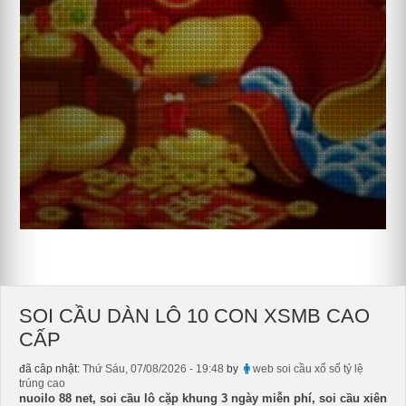
SOI CẦU DÀN LÔ 10 CON XSMB CAO
CẤP
đã câp nhật:
Thứ Sáu, 07/08/2026 - 19:48
by
web soi cầu xổ số tỷ lệ
trúng cao
nuoilo 88 net, soi cầu lô cặp khung 3 ngày miễn phí, soi cầu xiên