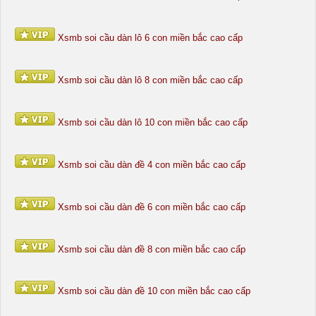
Xsmb soi cầu dàn lô 6 con miền bắc cao cấp
Xsmb soi cầu dàn lô 8 con miền bắc cao cấp
Xsmb soi cầu dàn lô 10 con miền bắc cao cấp
Xsmb soi cầu dàn đề 4 con miền bắc cao cấp
Xsmb soi cầu dàn đề 6 con miền bắc cao cấp
Xsmb soi cầu dàn đề 8 con miền bắc cao cấp
Xsmb soi cầu dàn đề 10 con miền bắc cao cấp