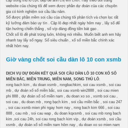
cặp song thủ lô cực đẹp để anh chị em chơi. Hãy theo dõi trang
website của chúng tôi để xem được phần dự đoán của các chuyên
gia có kinh nghiệm soi cầu lâu năm.
Số được phần mềm soi cầu của chúng tôi phân tích và chọn lọc rất
kỹ lưỡng đảm bảo uy tín . Cặp lô đẹp nhất ngày hôm nay , lấy số để
tận hưởng chiến thắng , số víp đáng đồng tiền bát gạo .
Chốt số lô đề phát trúng luôn, không nói nhiều. Muốn biết anh em hãy
nhanh tay lấy số ngay. Số siêu chuẩn , xổ số miền bắc chính xác
nhất hôm nay.
Giờ vàng chốt soi cầu dàn lô 10 con xsmb
DỊCH VỤ DỰ ĐOÁN KẾT QUẢ SOI CẦU DÀN LÔ 10 CON XỔ SỐ
MIỀN BẮC, MIỀN TRUNG, MIỀN NAM, SONG THỦ LÔ
.
rong bach kim , du doan xsmb , rongbachkim, soi cau xsmb , soi cau
mb , dự đoán xổ số miền bắc, soi cau xsmb win2888 , soi cau mien
phi 888 , dự đoán xổ số miền nam , du doan xo so , xsmb soi cau ,
soi cau , du doan mb , rong bạch kim , soi cầu miền bắc , soi cau 247
, soi cau xsmb mien phi ngay hom nay , rong bach kim 666 , soi cau
888 , cau mb , soi cau wap , du doan kqxsmb , soi cau mb rong bach
kim ,soi cau 24h, soi cau rong bach kim vip , dự đoán xsmb , soi cầu
xsmb , dự đoán xổ số miền nam hôm nay , du doan xo so mien nam