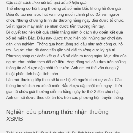
Cập nhật cách theo dõi kết quả xổ số hiệu quả
Thế nhưng cơ hội trúng thưởng xổ số miền Bắc không hề đơn giản.
Điều đó tạo nên sức hút và mong muốn chinh phục đối với người
chơi. Những chương trình dự thưởng hằng ngày đều được tổ chức.
Số ít người may mắn sẽ nhận được tiền thưởng liền tay.
Bí quyết tạo nên kết quả chiến thắng nằm ở cách
dự đoán kết quả
xổ số miền Bắc
. Điều này được thực hiện bởi những tay chơi dày
dặn kinh nghiệm. Thông qua hoạt động soi cầu như một công cụ hỗ
trợ. Người chơi dễ dàng tiến gần với giải thưởng cực kỳ giá trị.
Phương pháp dự đoán kết quả xổ số diễn ra trong ngày. Mục tiêu của
người chơi nhằm theo dõi dữ liệu. Hoạt động soi cầu dựa trên những
thông tin đã được cập nhật từ trước. Anh em có thể vận dụng kỹ
thuật phân tích hoặc tính toán.
Lần mở thưởng tiếp theo sẽ là cơ hội để người chơi dự đoán. Các
thông tin về dịch vụ xổ số miền Bắc được cập nhật mỗi ngày. Thời
gian tổ chức giải thưởng diễn ra hằng ngày từ thứ 2 đến chủ nhật.
Anh em sẽ được theo dõi tin tức trên các phương tiện truyền thông.
Nghiên cứu phương thức nhận thưởng
XSMB