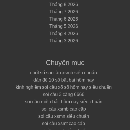
Tháng 8 2026
Tháng 7 2026
Tháng 6 2026
Tháng 5 2026
Tháng 4 2026
Tháng 3 2026
Chuyên mục
chốt số soi cầu xsmb siêu chuẩn
dàn đề 10 số bất bại hôm nay
kinh nghiệm soi cầu xổ số hôm nay siêu chuẩn
soi cầu 3 càng 6666
soi cầu miền bắc hôm nay siêu chuẩn
soi cầu xsmb cao cấp
soi cầu xsmn siêu chuẩn
soi cầu xsmt cao cấp