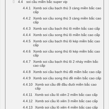
soi cầu miền bắc super vip
Xsmb soi cầu bạch thủ 3 càng miền bắc cao
cấp
Xsmb soi cầu song thủ 3 càng miền bắc cao
cấp
Xsmb soi cầu bạch thủ lô miền bắc cao cấp
Xsmb soi cầu song thủ lô miền bắc cao cấp
Xsmb soi cầu bạch thủ lô kép miền bắc cao
cấp
Xsmb soi cầu song thủ lô kép miền bắc cao
cấp
Xsmb soi cầu bạch thủ lô 2 nháy miền bắc
cao cấp
Xsmb soi cầu bạch thủ đề miền bắc cao cấp
Xsmb soi cầu song thủ đề miền bắc cao cấp
Xsmb soi cầu đề đầu đuôi miền bắc cao
cấp
Xsmb soi cầu lô xiên 2 miền bắc cao cấp
Xsmb soi cầu lô xiên 3 miền bắc cao cấp
Xsmb soi cầu lô xiên 4 miền bắc cao cấp