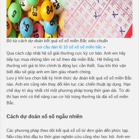
Bỏ túi cách dự đoán kết quả xổ số miền Bắc siêu chuẩn
»
soi cầu dàn lô 10 số xổ số miền bắc
«
Qua cách cập nhật hệ số giải thưởng cực kỳ cơ bản. Anh em hãy
tiếp tục mua những tấm vé số theo đài miền Bắc. Hệ thống trả
thưởng với giá trị lớn chính là động lực cần thiết. Sau khi thử vận
biết đâu sẽ giúp anh em làm giàu nhanh chóng.
Lưu ý khi lựa chọn bất kỳ hình thức dự đoán kết quả xổ số miền Bắc
nào. Anh em cũng nên thay đổi liên tục các chiến thuật áp dụng. Hạn
chế duy trì duy nhất chỉ một phương pháp trong thời gian dài. Từ đó
thì bạn mới có thể nâng cao cơ hội trúng thưởng tải đài xổ số miền
Bắc.
Cách dự đoán xổ số ngẫu nhiên
Các phương pháp theo dõi kết quả xổ số từ đơn giản đến phức tạp.
Nếu chịu khó đầu tư thời gian nghiên cứu cũng như học hỏi. Anh em