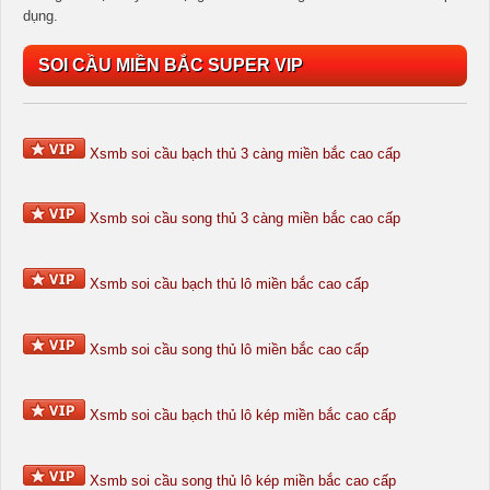
dụng.
SOI CẦU MIỀN BẮC SUPER VIP
Xsmb soi cầu bạch thủ 3 càng miền bắc cao cấp
Xsmb soi cầu song thủ 3 càng miền bắc cao cấp
Xsmb soi cầu bạch thủ lô miền bắc cao cấp
Xsmb soi cầu song thủ lô miền bắc cao cấp
Xsmb soi cầu bạch thủ lô kép miền bắc cao cấp
Xsmb soi cầu song thủ lô kép miền bắc cao cấp