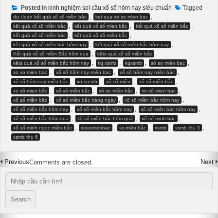
Posted in
kinh nghiệm soi cầu xổ số hôm nay siêu chuẩn
Tagged
,
,
dự đoán kết quả xổ số miền bắc
ket qua xo so mien bac
,
,
,
kêt quả xổ sô miền bắc
kết quả xổ số mien bắc
kết quả xổ số miên bắc
,
,
kết quả xổ số miền băc
kết quả xổ số miền bắc
,
,
kêt quả xổ số miền bắc hôm nay
kết quả xố số miền bắc hôm nay
,
,
Kết quả xổ số miền Bắc hôm qua
kêts quả xổ số miền bắc
,
,
,
,
kêts quả xổ số miền bắc hôm nay
kq xsmb
kqxsmb
sô so miên bac
,
,
,
so xo mien bac
xổ số hôm nay miền bac
xổ sô hôm nay miền bắc
,
,
,
,
xổ số hôm nay miền bắc
xo so mb
xổ số miền
xổ số miền bắc
,
,
,
,
xo sô mien bắc
xổ sô miền bắc
xô so miền bắc
xo số mien bac
,
,
,
xổ số miền băc
xổ số miền bắc hàng ngày
xô sô miền bắc hôm nay
,
,
,
xổ số miên bắc hôm nay
xổ số miền bắc hôm nay
xô sô miên băc hôm nay
,
,
,
xổ số miền bắc hôm qua
xổ số miền bắc hôm quả
xổ số minh bắc
,
,
,
,
,
xổ số minh ngọc miền bắc
xosomienbac
xs miên bắc
xsmb
xsmb thu 3
xsmb thu 6
Previous
Next
Comments are closed.
Search