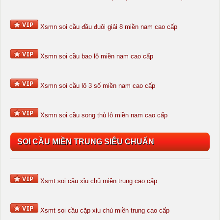
Xsmn soi cầu đầu đuôi giải 8 miền nam cao cấp
Xsmn soi cầu bao lô miền nam cao cấp
Xsmn soi cầu lô 3 số miền nam cao cấp
Xsmn soi cầu song thủ lô miền nam cao cấp
SOI CẦU MIỀN TRUNG SIÊU CHUẨN
Xsmt soi cầu xỉu chủ miền trung cao cấp
Xsmt soi cầu cặp xỉu chủ miền trung cao cấp