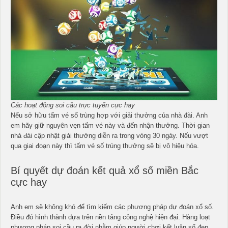
Các hoạt động soi cầu trực tuyến cực hay
Nếu sở hữu tấm vé số trùng hợp với giải thưởng của nhà đài. Anh
em hãy giữ nguyên vẹn tấm vé này và đến nhận thưởng. Thời gian
nhà đài cập nhật giải thưởng diễn ra trong vòng 30 ngày. Nếu vượt
qua giai đoạn này thì tấm vé số trúng thưởng sẽ bị vô hiệu hóa.
Bí quyết dự đoán kết quả xổ số miền Bắc
cực hay
Anh em sẽ không khó để tìm kiếm các phương pháp dự đoán xổ số.
Điều đó hình thành dựa trên nền tảng công nghệ hiện đại. Hàng loạt
phương pháp soi cầu ra đời nhằm giúp người chơi kết luận số đẹp.