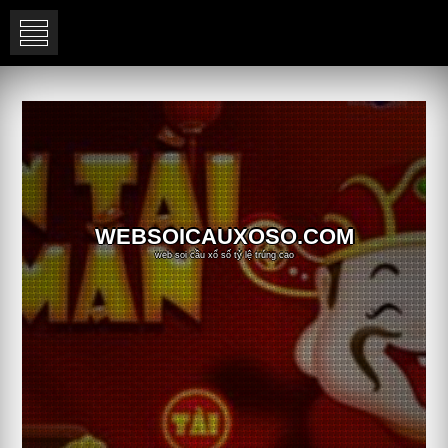
Skip
to
content
WEBSOICAUXOSO.COM
web soi cầu xổ số tỷ lệ trúng cao