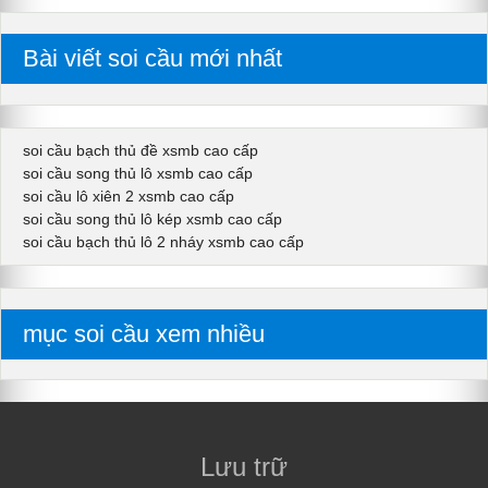
Bài viết soi cầu mới nhất
soi cầu bạch thủ đề xsmb cao cấp
soi cầu song thủ lô xsmb cao cấp
soi cầu lô xiên 2 xsmb cao cấp
soi cầu song thủ lô kép xsmb cao cấp
soi cầu bạch thủ lô 2 nháy xsmb cao cấp
mục soi cầu xem nhiều
Lưu trữ