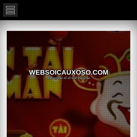
Skip
to
content
WEBSOICAUXOSO.COM
web soi cầu xổ số tỷ lệ trúng cao