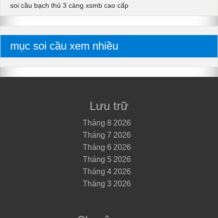
soi cầu bạch thủ 3 càng xsmb cao cấp
mục soi cầu xem nhiều
Lưu trữ
Tháng 8 2026
Tháng 7 2026
Tháng 6 2026
Tháng 5 2026
Tháng 4 2026
Tháng 3 2026