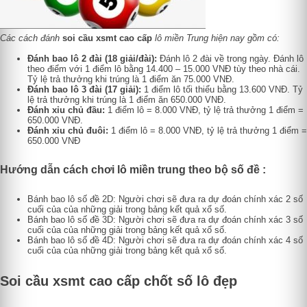
Các cách đánh
soi cầu xsmt cao cấp
lô miền Trung hiện nay gồm có:
Đánh bao lô 2 đài (18 giải/đài):
Đánh lô 2 đài về trong ngày. Đánh lô
theo điểm với 1 điểm lô bằng 14.400 – 15.000 VNĐ tùy theo nhà cái.
Tỷ lệ trả thưởng khi trúng là 1 điểm ăn 75.000 VNĐ.
Đánh bao lô 3 đài (17 giải):
1 điểm lô tối thiểu bằng 13.600 VNĐ. Tỷ
lệ trả thưởng khi trúng là 1 điểm ăn 650.000 VNĐ.
Đánh xỉu chủ đầu:
1 điểm lô = 8.000 VNĐ, tỷ lệ trả thưởng 1 điểm =
650.000 VNĐ.
Đánh xỉu chủ đuôi:
1 điểm lô = 8.000 VNĐ, tỷ lệ trả thưởng 1 điểm =
650.000 VNĐ
Hướng dẫn cách chơi lô miền trung theo bộ số đề :
Bánh bao lô số đề 2D: Người chơi sẽ đưa ra dự đoán chính xác 2 số
cuối của của những giải trong bảng kết quả xổ số.
Bánh bao lô số đề 3D: Người chơi sẽ đưa ra dự đoán chính xác 3 số
cuối của của những giải trong bảng kết quả xổ số.
Bánh bao lô số đề 4D: Người chơi sẽ đưa ra dự đoán chính xác 4 số
cuối của của những giải trong bảng kết quả xổ số.
Soi cầu xsmt cao cấp chốt số lô đẹp