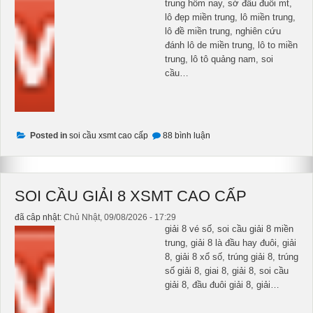
trung hôm nay, sớ đầu đuôi mt,
lô đẹp miền trung, lô miền trung,
lô đề miền trung, nghiên cứu
đánh lô de miền trung, lô to miền
trung, lô tô quảng nam, soi
cầu…
ở
Posted in
soi cầu xsmt cao cấp
88 bình luận
soi
cầu
song
thủ
lô
SOI CẦU GIẢI 8 XSMT CAO CẤP
xsmt
cao
cấp
đã câp nhật:
Chủ Nhật, 09/08/2026 - 17:29
giải 8 vé số, soi cầu giải 8 miền
trung, giải 8 là đầu hay đuôi, giải
8, giải 8 xổ số, trúng giải 8, trúng
số giải 8, giai 8, giải 8, soi cầu
giải 8, đầu đuôi giải 8, giải…