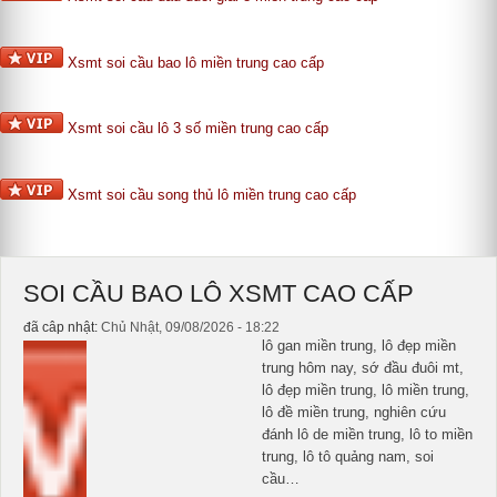
Xsmt soi cầu bao lô miền trung cao cấp
Xsmt soi cầu lô 3 số miền trung cao cấp
Xsmt soi cầu song thủ lô miền trung cao cấp
SOI CẦU BAO LÔ XSMT CAO CẤP
đã câp nhật:
Chủ Nhật, 09/08/2026 - 18:22
lô gan miền trung, lô đẹp miền
trung hôm nay, sớ đầu đuôi mt,
lô đẹp miền trung, lô miền trung,
lô đề miền trung, nghiên cứu
đánh lô de miền trung, lô to miền
trung, lô tô quảng nam, soi
cầu…