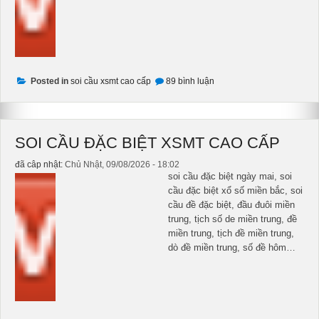
ở
Posted in
soi cầu xsmt cao cấp
89 bình luận
soi
cầu
đầu
đuôi
giải
SOI CẦU ĐẶC BIỆT XSMT CAO CẤP
8
xsmt
cao
đã câp nhật:
Chủ Nhật, 09/08/2026 - 18:02
cấp
soi cầu đặc biệt ngày mai, soi
cầu đặc biệt xổ số miền bắc, soi
cầu đề đặc biệt, đầu đuôi miền
trung, tịch số de miền trung, đề
miền trung, tịch đề miền trung,
dò đề miền trung, số đề hôm…