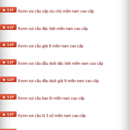
Xsmn soi cầu cặp xỉu chủ miền nam cao cấp
Xsmn soi cầu đặc biệt miền nam cao cấp
Xsmn soi cầu giải 8 miền nam cao cấp
Xsmn soi cầu đầu đuôi đặc biệt miền nam cao cấp
Xsmn soi cầu đầu đuôi giải 8 miền nam cao cấp
Xsmn soi cầu bao lô miền nam cao cấp
Xsmn soi cầu lô 3 số miền nam cao cấp