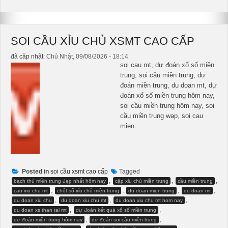
soi
cầu
đầu
đuôi
đặc
SOI CẦU XỈU CHỦ XSMT CAO CẤP
biệt
xsmt
cao
đã câp nhật:
Chủ Nhật, 09/08/2026 - 18:14
cấp
soi cau mt, dự đoán xổ số miền
trung, soi cầu miền trung, dự
đoán miền trung, du doan mt, dự
đoán xổ số miền trung hôm nay,
soi cầu miền trung hôm nay, soi
cầu miền trung wap, soi cau
mien…
Posted in
soi cầu xsmt cao cấp
Tagged
,
,
,
bạch thủ miền trung đẹp nhất hôm nay
cặp xỉu chủ miền trung
cầu miền trung
,
,
,
,
cau xiu chu mt
chốt số xỉu chủ miền trung
du doan mien trung
du doan mt
,
,
,
du doan xiu chu
du doan xiu chu mt
du doan xiu chu mt hom nay
,
,
du doan xs than tai mt
dự đoán kết quả xổ số miền trung
,
,
dự đoán miền trung hôm nay
dự đoán soi cầu miền trung