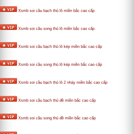
Xsmb soi cầu bạch thủ lô miền bắc cao cấp
Xsmb soi cầu song thủ lô miền bắc cao cấp
Xsmb soi cầu bạch thủ lô kép miền bắc cao cấp
Xsmb soi cầu song thủ lô kép miền bắc cao cấp
Xsmb soi cầu bạch thủ lô 2 nháy miền bắc cao cấp
Xsmb soi cầu bạch thủ đề miền bắc cao cấp
Xsmb soi cầu song thủ đề miền bắc cao cấp