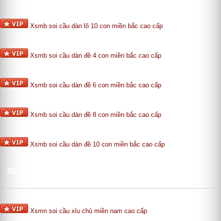
Xsmb soi cầu dàn lô 10 con miền bắc cao cấp
Xsmb soi cầu dàn đề 4 con miền bắc cao cấp
Xsmb soi cầu dàn đề 6 con miền bắc cao cấp
Xsmb soi cầu dàn đề 8 con miền bắc cao cấp
Xsmb soi cầu dàn đề 10 con miền bắc cao cấp
SOI CẦU MIỀN NAM SIÊU CHUẨN
Xsmn soi cầu xỉu chủ miền nam cao cấp