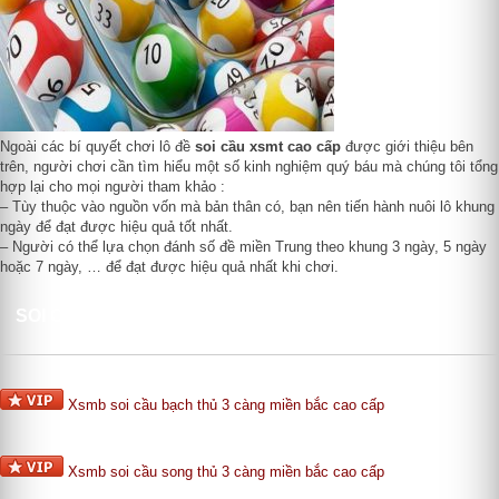
Ngoài các bí quyết chơi lô đề
soi cầu xsmt cao cấp
được giới thiệu bên
trên, người chơi cần tìm hiểu một số kinh nghiệm quý báu mà chúng tôi tổng
hợp lại cho mọi người tham khảo :
– Tùy thuộc vào nguồn vốn mà bản thân có, bạn nên tiến hành nuôi lô khung
ngày để đạt được hiệu quả tốt nhất.
– Người có thể lựa chọn đánh số đề miền Trung theo khung 3 ngày, 5 ngày
hoặc 7 ngày, … để đạt được hiệu quả nhất khi chơi.
SOI CẦU MIỀN BẮC SUPER VIP
Xsmb soi cầu bạch thủ 3 càng miền bắc cao cấp
Xsmb soi cầu song thủ 3 càng miền bắc cao cấp