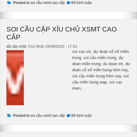
ở
Posted in
soi cầu xsmt cao cấp
89 bình luận
soi
cầu
đặc
biệt
xsmt
SOI CẦU CẶP XỈU CHỦ XSMT CAO
cao
cấp
CẤP
đã câp nhật:
Chủ Nhật, 09/08/2026 - 17:54
soi cau mt, dự đoán xổ số miền
trung, soi cầu miền trung, dự
đoán miền trung, du doan mt, dự
đoán xổ số miền trung hôm nay,
soi cầu miền trung hôm nay, soi
cầu miền trung wap, soi cau
mien…
ở
Posted in
soi cầu xsmt cao cấp
88 bình luận
soi
cầu
cặp
xỉu
chủ