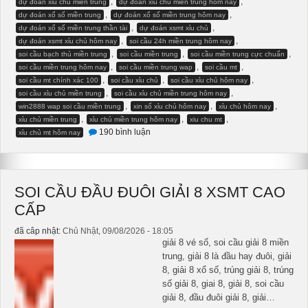
,
,
dự đoán xỉu chủ miền trung
dự đoán xỉu chủ miền trung hôm nay
,
,
dự đoán xổ số miền trung
dự đoán xổ số miền trung hôm nay
,
,
dự đoán xổ số miền trung thần tài
dự đoán xsmt xỉu chủ
,
,
dự đoán xsmt xỉu chủ hôm nay
soi cầu 24h miền trung hôm nay
,
,
,
soi cầu bạch thủ miền trung
soi cầu miền trung
soi cầu miền trung cực chuẩn
,
,
,
soi cầu miền trung hôm nay
soi cầu miền trung wap
soi cầu mt
,
,
,
soi cầu mt chính xác 100
soi cầu xỉu chủ
soi cầu xỉu chủ hôm nay
,
,
soi cầu xỉu chủ miền trung
soi cầu xỉu chủ miền trung hôm nay
,
,
,
win2888 wap soi cầu miền trung
xin số xỉu chủ hôm nay
xỉu chủ hôm nay
,
,
,
xỉu chủ miền trung
xỉu chủ miền trung hôm nay
xiu chu mt
ở
190 bình luận
xỉu chủ mt hôm nay
soi
cầu
xỉu
chủ
xsmt
cao
SOI CẦU ĐẦU ĐUÔI GIẢI 8 XSMT CAO
cấp
CẤP
đã câp nhật:
Chủ Nhật, 09/08/2026 - 18:05
giải 8 vé số, soi cầu giải 8 miền
trung, giải 8 là đầu hay đuôi, giải
8, giải 8 xổ số, trúng giải 8, trúng
số giải 8, giai 8, giải 8, soi cầu
giải 8, đầu đuôi giải 8, giải…