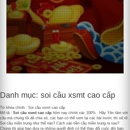
Danh mục:
soi cầu xsmt cao cấp
Từ khóa chính : Soi cầu xsmt cao cấp
Mô tả :
Soi cầu xsmt cao cấp
hôm nay chính xác 100% . Hãy Yên tâm với
cầu mà chúng tôi đã chia sẻ, các bạn có thể xem lại các bài trước thì sẽ rõ .
Soi cầu miền trung như thế nào? Cách vào tiền cầu miền trung ra sao?
Chúng tôi giúp bạn đưa ra những quyết định có thể thay đổi cuộc đời bạn.