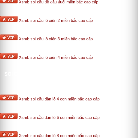
Xsmb soi cầu đề đầu đuôi miền bắc cao cấp
Xsmb soi cầu lô xiên 2 miền bắc cao cấp
Xsmb soi cầu lô xiên 3 miền bắc cao cấp
Xsmb soi cầu lô xiên 4 miền bắc cao cấp
SOI CẦU MIỀN BẮC SIÊU CHUẨN
Xsmb soi cầu dàn lô 4 con miền bắc cao cấp
Xsmb soi cầu dàn lô 6 con miền bắc cao cấp
Xsmb soi cầu dàn lô 8 con miền bắc cao cấp