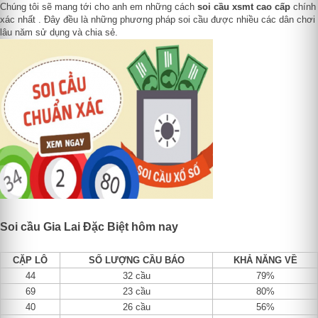
Chúng tôi sẽ mang tới cho anh em những cách
soi cầu xsmt cao cấp
chính
xác nhất . Đây đều là những phương pháp soi cầu được nhiều các dân chơi
lâu năm sử dụng và chia sẻ.
Soi cầu Gia Lai Đặc Biệt hôm nay
CẶP LÔ
SỐ LƯỢNG CẦU BÁO
KHẢ NĂNG VỀ
44
32 cầu
79%
69
23 cầu
80%
40
26 cầu
56%