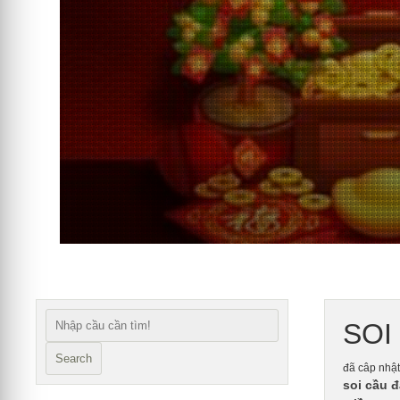
SOI
Search
đã câp nhậ
soi cầu đ