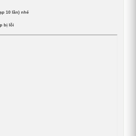
ạp 10 lần) nhé
 bị lỗi