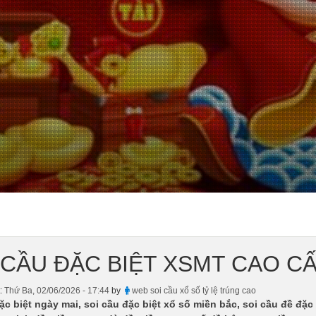
 CẦU ĐẶC BIỆT XSMT CAO C
t:
Thứ Ba, 02/06/2026 - 17:44
by
web soi cầu xổ số tỷ lệ trúng cao
ặc biệt ngày mai, soi cầu đặc biệt xổ số miền bắc, soi cầu đề đặc 