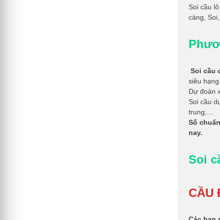
Soi cầu lô
càng, Soi
Phươn
Soi cầu 
siêu hạng 
Dự đoán xổ
Soi cầu d
trung,…
Số chuẩn 
nay.
Soi c
CẦU 
Các bạn 