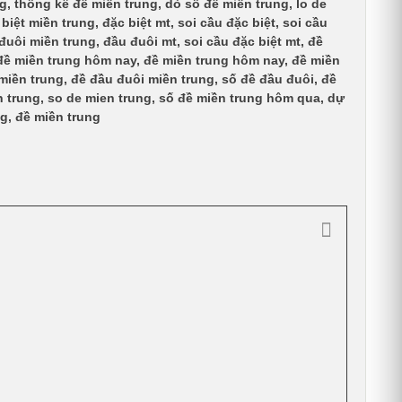
g, thống kê đề miền trung, dò số đề miền trung, lo de
iệt miền trung, đặc biệt mt, soi cầu đặc biệt, soi cầu
đuôi miền trung, đầu đuôi mt, soi cầu đặc biệt mt, đề
u đề miền trung hôm nay, đề miền trung hôm nay, đề miền
miền trung, đề đầu đuôi miền trung, số đề đầu đuôi, đề
n trung, so de mien trung, số đề miền trung hôm qua, dự
g, đề miền trung