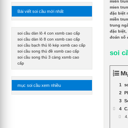
miền trun
mien trun
Bài viết soi cầu mới nhất
đặc biệt 
miền trun
trung ngà
đặc biệt,
soi cầu dàn lô 4 con xsmb cao cấp
đoán số đ
soi cầu dàn lô 8 con xsmb cao cấp
soi cầu bạch thủ lô kép xsmb cao cấp
soi cầu song thủ đề xsmb cao cấp
soi c
soi cầu song thủ 3 càng xsmb cao
cấp
Mụ
s
mục soi cầu xem nhiều
P
S
C