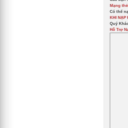
Mạng thẻ 
Có thể nạ
KHI NẠP
Quý Khách
Hỗ Trợ 