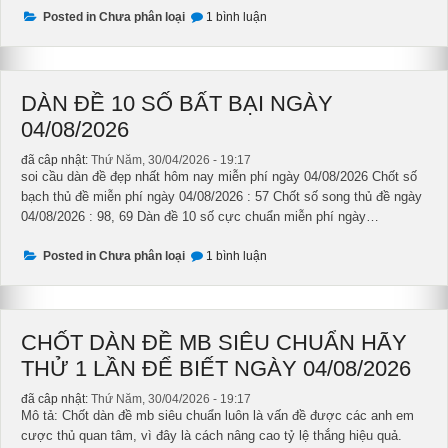
ở
Posted in Chưa phân loại
1 bình luận
Đề
miền
bắc
hôm
nay
DÀN ĐỀ 10 SỐ BẤT BẠI NGÀY
số
chuẩn
04/08/2026
nhất
ngày
04/08/2026
đã câp nhật:
Thứ Năm, 30/04/2026 - 19:17
soi cầu dàn đề đẹp nhất hôm nay miễn phí ngày 04/08/2026 Chốt số
bạch thủ đề miễn phí ngày 04/08/2026 : 57 Chốt số song thủ đề ngày
04/08/2026 : 98, 69 Dàn đề 10 số cực chuẩn miễn phí ngày…
ở
Posted in Chưa phân loại
1 bình luận
dàn
đề
10
số
bất
CHỐT DÀN ĐỀ MB SIÊU CHUẨN HÃY
bại
ngày
THỬ 1 LẦN ĐỂ BIẾT NGÀY 04/08/2026
04/08/2026
đã câp nhật:
Thứ Năm, 30/04/2026 - 19:17
Mô tả: Chốt dàn đề mb siêu chuẩn luôn là vấn đề được các anh em
cược thủ quan tâm, vì đây là cách nâng cao tỷ lệ thắng hiệu quả.