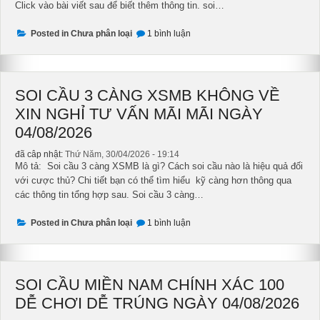
Click vào bài viết sau để biết thêm thông tin. soi…
ở
Posted in Chưa phân loại
1 bình luận
chốt
dàn
đề
mb
siêu
SOI CẦU 3 CÀNG XSMB KHÔNG VỀ
chuẩn
hãy
XIN NGHỈ TƯ VẤN MÃI MÃI NGÀY
thử
1
04/08/2026
lần
để
biết
đã câp nhật:
Thứ Năm, 30/04/2026 - 19:14
ngày
Mô tả: Soi cầu 3 càng XSMB là gì? Cách soi cầu nào là hiệu quả đối
04/08/2026
với cược thủ? Chi tiết bạn có thể tìm hiểu kỹ càng hơn thông qua
các thông tin tổng hợp sau. Soi cầu 3 càng…
ở
Posted in Chưa phân loại
1 bình luận
soi
cầu
3
càng
xsmb
SOI CẦU MIỀN NAM CHÍNH XÁC 100
không
về
DỄ CHƠI DỄ TRÚNG NGÀY 04/08/2026
xin
nghỉ