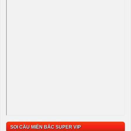
SOI CẦU MIỀN BẮC SUPER VIP