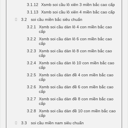
Xsmb soi cầu lô xiên 3 miền bắc cao cấp
Xsmb soi cầu lô xiên 4 miền bắc cao cấp
soi cầu miền bắc siêu chuẩn
Xsmb soi cầu dàn lô 4 con miền bắc cao
cấp
Xsmb soi cầu dàn lô 6 con miền bắc cao
cấp
Xsmb soi cầu dàn lô 8 con miền bắc cao
cấp
Xsmb soi cầu dàn lô 10 con miền bắc cao
cấp
Xsmb soi cầu dàn đề 4 con miền bắc cao
cấp
Xsmb soi cầu dàn đề 6 con miền bắc cao
cấp
Xsmb soi cầu dàn đề 8 con miền bắc cao
cấp
Xsmb soi cầu dàn đề 10 con miền bắc cao
cấp
soi cầu miền nam siêu chuẩn