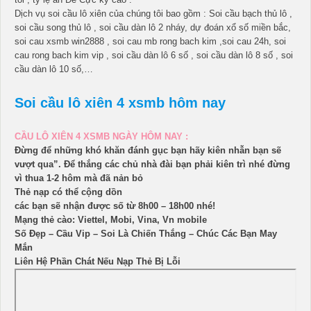
Dịch vụ soi cầu lô xiên của chúng tôi bao gồm : Soi cầu bạch thủ lô ,
soi cầu song thủ lô , soi cầu dàn lô 2 nháy, dự đoán xổ số miền bắc,
soi cau xsmb win2888 , soi cau mb rong bach kim ,soi cau 24h, soi
cau rong bach kim vip , soi cầu dàn lô 6 số , soi cầu dàn lô 8 số , soi
cầu dàn lô 10 số,…
Soi cầu lô xiên 4 xsmb hôm nay
CẦU LÔ XIÊN 4 XSMB NGÀY HÔM NAY :
Đừng để những khó khăn đánh gục bạn hãy kiên nhẫn bạn sẽ
vượt qua”. Để thắng các chủ nhà đài bạn phải kiên trì nhé đừng
vì thua 1-2 hôm mà đã nản bỏ
Thẻ nạp có thể cộng dồn
các bạn sẽ nhận được số từ 8h00 – 18h00 nhé!
Mạng thẻ cào: Viettel, Mobi, Vina, Vn mobile
Số Đẹp – Cầu Vip – Soi Là Chiến Thắng – Chúc Các Bạn May
Mắn
Liên Hệ Phần Chát Nếu Nạp Thẻ Bị Lỗi