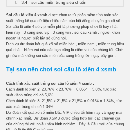
soi cầu miền trung siêu chuẩn
Soi cầu lô xiên 4 xsmb
được chọn ra từ phần mềm tính toán xác
suất thống kê qua dữ liệu nhiều năm của hội đồng chuyên gia xổ số .
Soi cầu lô xiên 4 số vip miễn phí là phương pháp chơi lô hay nhất
hiện nay . 3 cang sieu vip , 3 cang win , soi cau xsmb , người khôn
ngoan là người biết lấy số đúng nơi.
Dịch vụ dự đoán kết quả xổ số miền bắc , miền nam , miền trung hiệu
quả nhất . Niềm vui của các bạn cũng là niềm vui của chúng tôi. Chờ
gì nữa mà không soi cầu miền bắc cùng trúng lớn ngay bây giờ .
Tại sao nên chơi soi cầu lô xiên 4 xsmb
Cách tính xác suất trúng soi cầu lô xiên 4 xsmb :
Cách đánh lô xiên 2: 23,76% x 23,76% = 0,0564 = 5.6%, tức xác
suất đánh trúng chỉ có 5,6%
Cách đánh lô xiên 3: 21,5% x 21,5% x 21,5% = 0.0134 = 1.34%, tức
xác xuất trúng chỉ có 1.34%
Dự đoán kết quả xổ số miền Bắc VIP chiều tối hôm nay và ngày mai
chính xác nhất, Dự đoán XSMB được tổng hợp bởi các chuyên gia
của chúng tôi với nhiều năm kinh nghiệm . Đây là Cầu mới của chúng
tôi , tỷ lệ ăn Đề Cực kỳ cao .