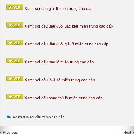
Xsmt soi cầu giải 8 miền trung cao cấp
Xsmt soi cầu đầu đuôi đặc biệt miền trung cao cấp
Xsmt soi cầu đầu đuôi giải 8 miền trung cao cấp
Xsmt soi cầu bao lô miền trung cao cấp
Xsmt soi cầu lô 3 số miền trung cao cấp
Xsmt soi cầu song thủ lô miền trung cao cấp
Posted in
soi cầu xsmb cao cấp
Previous
Next