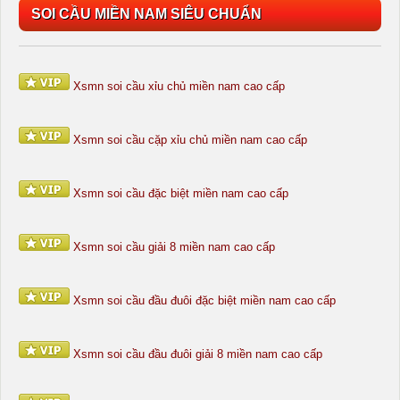
SOI CẦU MIỀN NAM SIÊU CHUẨN
Xsmn soi cầu xỉu chủ miền nam cao cấp
Xsmn soi cầu cặp xỉu chủ miền nam cao cấp
Xsmn soi cầu đặc biệt miền nam cao cấp
Xsmn soi cầu giải 8 miền nam cao cấp
Xsmn soi cầu đầu đuôi đặc biệt miền nam cao cấp
Xsmn soi cầu đầu đuôi giải 8 miền nam cao cấp