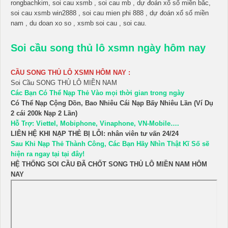
rongbachkim, soi cau xsmb , soi cau mb , dự đoán xổ số miền bắc,
soi cau xsmb win2888 , soi cau mien phi 888 , dự đoán xổ số miền
nam , du doan xo so , xsmb soi cau , soi cau.
Soi cầu song thủ lô xsmn ngày hôm nay
CẦU SONG THỦ LÔ XSMN HÔM NAY :
Soi Cầu SONG THỦ LÔ MIỀN NAM
Các Bạn Có Thể Nạp Thẻ Vào mọi thời gian trong ngày
Có Thể Nạp Cộng Dồn, Bao Nhiêu Cái Nạp Bấy Nhiêu Lần (Ví Dụ
2 cái 200k Nạp 2 Lần)
Hỗ Trợ: Viettel, Mobiphone, Vinaphone, VN-Mobile….
LIÊN HỆ KHI NẠP THẺ BỊ LỖI: nhân viên tư vấn 24/24
Sau Khi Nạp Thẻ Thành Công, Các Bạn Hãy Nhìn Thật Kĩ Số sẽ
hiện ra ngay tại tại đây!
HỆ THỐNG SOI CẦU ĐÃ CHỐT SONG THỦ LÔ MIỀN NAM HÔM
NAY