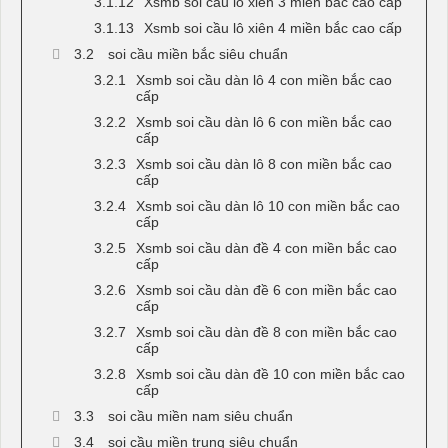
Xsmb soi cầu lô xiên 3 miền bắc cao cấp
Xsmb soi cầu lô xiên 4 miền bắc cao cấp
soi cầu miền bắc siêu chuẩn
Xsmb soi cầu dàn lô 4 con miền bắc cao
cấp
Xsmb soi cầu dàn lô 6 con miền bắc cao
cấp
Xsmb soi cầu dàn lô 8 con miền bắc cao
cấp
Xsmb soi cầu dàn lô 10 con miền bắc cao
cấp
Xsmb soi cầu dàn đề 4 con miền bắc cao
cấp
Xsmb soi cầu dàn đề 6 con miền bắc cao
cấp
Xsmb soi cầu dàn đề 8 con miền bắc cao
cấp
Xsmb soi cầu dàn đề 10 con miền bắc cao
cấp
soi cầu miền nam siêu chuẩn
soi cầu miền trung siêu chuẩn