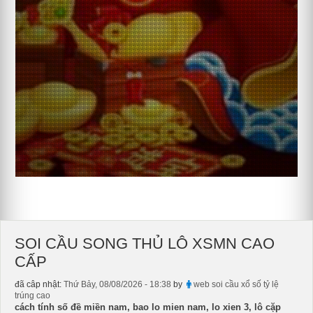
SOI CẦU SONG THỦ LÔ XSMN CAO
CẤP
đã câp nhật:
Thứ Bảy, 08/08/2026 - 18:38
by
web soi cầu xổ số tỷ lệ
trúng cao
cách tính số đề miền nam, bao lo mien nam, lo xien 3, lô cặp