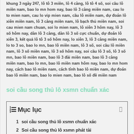
khung 3 ngày 247, lô tô 3 miền, lô 4 càng, lô tô 4 số, soi cầu lô
miền nam, bao lo mn hom nay, bao lô 3 càng miền nam, cau lo
to mien nam, cau lo vip mien nam, cầu lô miền nam, dự đoán lô
xiên miền nam, lô 3 càng miền nam, lô bạch thủ miền nam, soi
cau mien nam chuan, soi lo mien nam, lô xiên 3 hôm nay, lô 3
số hôm nay, dàn lô 3 càng, dàn lô 3 số cực chuẩn, dự đoán lô
xiên 3, kết quả lô tô 3 số hôm nay, lo xiên 3, lô 3 càng miền nam,
lo to 3 so, bao lo mn, bao lô miền nam, lô 3 số, soi cầu lô miền
nam, lô 3 số miền nam, lô 3 số hôm nay, soi cầu lô 3 số, lô 3 số
mn, bao lô miền nam, bao lô 3 đài miền nam, bao lô 3 càng
miền nam, bao lo mn, bao lô miền nam hôm nay, bao lo mn hom
nay, cách bao lô miền nam, cách tính bao lô miền nam, dự đoán
bao lô miền nam, bao lo mien nam, bao lô số đề miền nam
soi cầu song thủ lô xsmn chuẩn xác
Mục lục
soi cầu song thủ lô xsmn chuẩn xác
Soi cầu song thủ lô xsmn phát tài