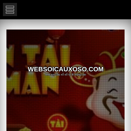
Skip
to
content
WEBSOICAUXOSO.COM
web soi cầu xổ số tỷ lệ trúng cao