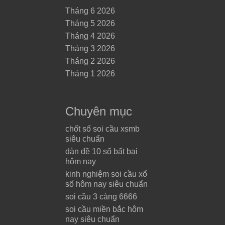
Tháng 6 2026
Tháng 5 2026
Tháng 4 2026
Tháng 3 2026
Tháng 2 2026
Tháng 1 2026
Chuyên mục
chốt số soi cầu xsmb
siêu chuẩn
dàn đề 10 số bất bại
hôm nay
kinh nghiệm soi cầu xổ
số hôm nay siêu chuẩn
soi cầu 3 càng 6666
soi cầu miền bắc hôm
nay siêu chuẩn