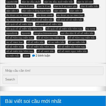
,
,
,
,
caude168
dàn de đầu đuôi
dàn de đầu đuôi miền bắc
dan lo 10 con
,
,
,
,
,
dan lo 6
dan lo 6 con
dan lo 6 so
dan lo 6 so mien phi
dàn lô miền bắc
,
,
,
,
dàn xiên 2
dàn xiên 2 rồng bạch kim
dàn xiên 3
dàn xiên 4
,
,
,
du doan xo so mien bac
du doan xsmb
du đoan xo so mien bac
,
,
,
dự đoán xs mb
kết quả xổ số miền bắc
kết quả xổ sô miền bắc
,
,
kết quả xổ số miên bắc
kết quả xổ số miền băc
,
,
,
kêt quả xổ số miền bắc hôm nay
kết quả xổ số miên bắc hôm nay
kq xsmb
,
,
,
,
kqxsdbmb
kqxsmb
rongbachkimmienphi
soi cầu dàn lô xổ số miền bắc
,
,
,
xổ số hôm nay miền bac
xổ sô hôm nay miền bắc
xổ số hôm nay miền bắc
,
,
,
,
xo số mien bac
xổ số miền bắc
xô so miền bắc
xổ so miền bắc
,
,
,
xổ sô miền bắc
xổ số miền bắc hôm nay
xô sô miền bắc hôm nay
,
,
,
xô sô miên băc hôm nay
xổ số minh bắc
xổ số minh ngọc miền bắc
ở
,
2 bình luận
xs miên bắc
xsmb
soi
cầu
dàn
lô
xổ
số
miền
Search
bắc
siêu
hạng
có
1
k
Bài viết soi cầu mới nhất
2