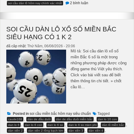
ở
2 bình luận
soi cầu dàn lô hôm nay chính xác nhất
soi
cầu
dàn
lô
hôm
nay
SOI CẦU DÀN LÔ XỔ SỐ MIỀN BẮC
chính
SIÊU HẠNG CÓ 1 K 2
xác
nhất
chuẩn
đã câp nhật:
Thứ Năm, 06/08/2026 - 20:06
đét
Mô tả: Soi cầu dàn lô xổ số
miền Bắc 6 số là một trong
những phương pháp được cộng
đồng game thủ Việt yêu thích.
Click vào bài viết sau để biết
thêm thông tin chi tiết. » chốt
cầu lô…
Posted in
soi cầu miền bắc hôm nay siêu chuẩn
Tagged
,
,
,
,
caude168
dàn de đầu đuôi
dàn de đầu đuôi miền bắc
dan lo 10 con
,
,
,
,
,
dan lo 6
dan lo 6 con
dan lo 6 so
dan lo 6 so mien phi
dàn lô miền bắc
,
,
,
,
dàn xiên 2
dàn xiên 2 rồng bạch kim
dàn xiên 3
dàn xiên 4