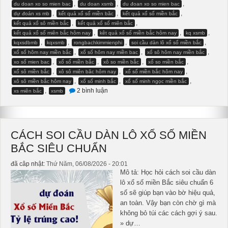
,
,
,
du doan xo so mien bac
du doan xsmb
du đoan xo so mien bac
,
,
,
dự đoán xs mb
kết quả xổ số miền băc
kết quả xổ số miền bắc
,
,
kết quả xổ sô miền bắc
kết quả xổ số miên bắc
,
,
,
kết quả xổ số miên bắc hôm nay
kêt quả xổ số miền bắc hôm nay
kq xsmb
,
,
,
,
kqxsdbmb
kqxsmb
rongbachkimmienphi
soi cầu dàn lô xổ số miền bắc
,
,
,
xổ số hôm nay miền bắc
xổ số hôm nay miền bac
xổ sô hôm nay miền bắc
,
,
,
,
xo số mien bac
xổ số miền bắc
xô so miền bắc
xổ so miền bắc
,
,
,
xổ sô miền bắc
xô sô miên băc hôm nay
xổ số miền bắc hôm nay
,
,
,
xô sô miền bắc hôm nay
xổ số minh bắc
xổ số minh ngọc miền bắc
ở
,
2 bình luận
xs miên bắc
xsmb
soi
cầu
dàn
lô
xổ
số
CÁCH SOI CẦU DÀN LÔ XỔ SỐ MIỀN
miền
BẮC SIÊU CHUẨN
bắc
siêu
hạng
đã câp nhật:
Thứ Năm, 06/08/2026 - 20:01
có
Mô tả: Học hỏi cách soi cầu dàn
1
k
lô xổ số miền Bắc siêu chuẩn 6
2
số sẽ giúp bạn vào bờ hiệu quả,
an toàn. Vậy bạn còn chờ gì mà
không bỏ túi các cách gợi ý sau.
» dự…