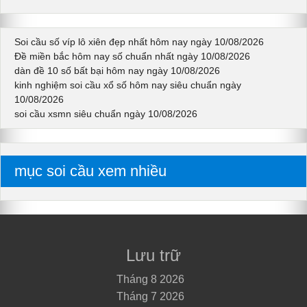
Soi cầu số víp lô xiên đẹp nhất hôm nay ngày 10/08/2026
Đề miền bắc hôm nay số chuẩn nhất ngày 10/08/2026
dàn đề 10 số bất bại hôm nay ngày 10/08/2026
kinh nghiệm soi cầu xổ số hôm nay siêu chuẩn ngày
10/08/2026
soi cầu xsmn siêu chuẩn ngày 10/08/2026
mục soi cầu xem nhiều
Lưu trữ
Tháng 8 2026
Tháng 7 2026