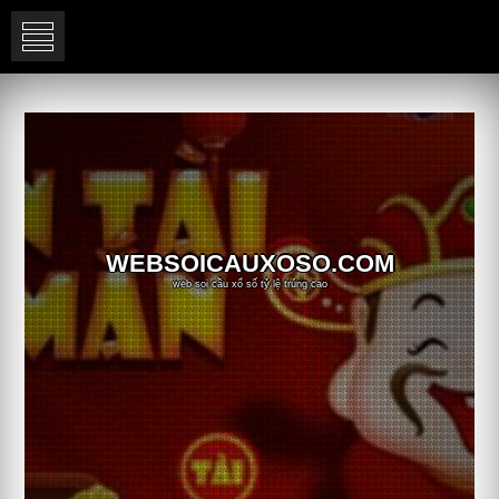
Skip
to
content
WEBSOICAUXOSO.COM
web soi cầu xổ số tỷ lệ trúng cao