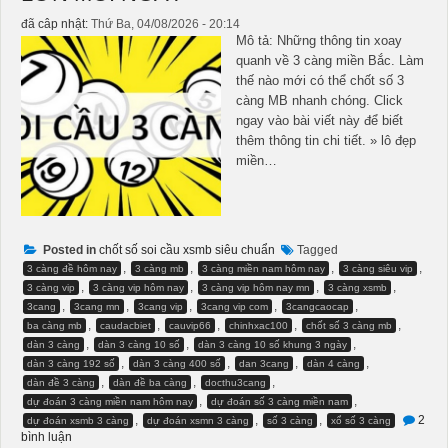
đã câp nhật:
Thứ Ba, 04/08/2026 - 20:14
Mô tả: Những thông tin xoay
quanh về 3 càng miền Bắc. Làm
thế nào mới có thể chốt số 3
càng MB nhanh chóng. Click
ngay vào bài viết này để biết
thêm thông tin chi tiết. » lô đẹp
miền…
Posted in
chốt số soi cầu xsmb siêu chuẩn
Tagged
,
,
,
,
3 càng đề hôm nay
3 càng mb
3 càng miền nam hôm nay
3 càng siêu vip
,
,
,
,
3 càng vip
3 càng vip hôm nay
3 càng vip hôm nay mn
3 càng xsmb
,
,
,
,
,
3cang
3cang mn
3cang vip
3cang vip com
3cangcaocap
,
,
,
,
,
ba càng mb
caudacbiet
cauvip66
chinhxac100
chốt số 3 càng mb
,
,
,
dàn 3 càng
dàn 3 càng 10 số
dàn 3 càng 10 số khung 3 ngày
,
,
,
,
dàn 3 càng 192 số
dàn 3 càng 400 số
dan 3cang
dàn 4 càng
,
,
,
dàn đề 3 càng
dàn đề ba càng
docthu3cang
,
,
dự đoán 3 càng miền nam hôm nay
dự đoán số 3 càng miền nam
,
,
,
2
dự đoán xsmb 3 càng
dự đoán xsmn 3 càng
số 3 càng
xổ số 3 càng
ở
bình luận