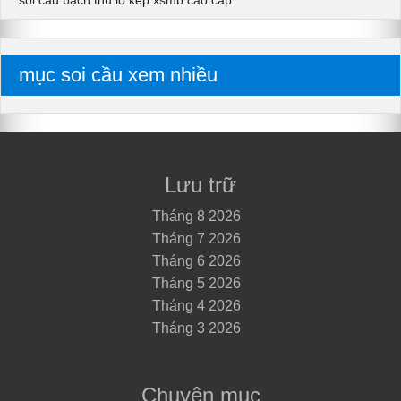
mục soi cầu xem nhiều
Lưu trữ
Tháng 8 2026
Tháng 7 2026
Tháng 6 2026
Tháng 5 2026
Tháng 4 2026
Tháng 3 2026
Chuyên mục