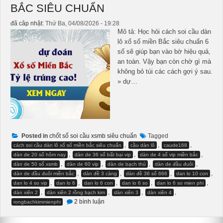
siêu
BẮC SIÊU CHUẨN
chuẩn
lấy
cầu
đã câp nhật:
Thứ Ba, 04/08/2026 - 19:28
xsmb
Mô tả: Học hỏi cách soi cầu dàn
lô xổ số miền Bắc siêu chuẩn 6
số sẽ giúp bạn vào bờ hiệu quả,
an toàn. Vậy bạn còn chờ gì mà
không bỏ túi các cách gợi ý sau.
» dự…
Posted in
chốt số soi cầu xsmb siêu chuẩn
Tagged
,
,
,
cách soi cầu dàn lô xổ số miền bắc siêu chuẩn
cầu dàn lô
caude168
,
,
,
dàn de 20 số hôm nay
dàn de 36 số bất bại vip
dàn de 4 số vip miền bắc
,
,
,
,
dàn de 50 số xsmb
dàn de 60 vip
dàn de bạch thủ
dàn de đầu đuôi
,
,
,
,
dàn de đầu đuôi miền bắc
dàn đề 3 càng
dàn đề 36 số 666
dan lo 10 con
,
,
,
,
,
dan lo 4 so vip
dan lo 6
dan lo 6 con
dan lo 6 so
dan lo 6 so mien phi
,
,
,
,
dàn xiên 2
dàn xiên 2 rồng bạch kim
dàn xiên 3
dàn xiên 4
ở
2 bình luận
rongbachkimmienphi
cách
soi
cầu