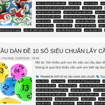
,
,
,
dàn 3 càng 6 số miền bắc
dàn 30 số
dàn 4 càng
dàn
,
,
dàn de 20 số nuôi ngày rồng bạch kim
dàn de 20 số vip
,
,
dàn de 4 số miễn phí
dàn de 4 số vip miền bắc
dàn de 
,
,
dàn de 6 số miễn phí
dàn de 60 số khung 2 ngày
dàn d
,
,
,
dàn de 8 số
dàn de bạch thủ
dàn de đầu đuôi
dàn đ
,
,
,
dàn đề 3 càng
dàn đề 30 số
dàn đề 36 số 666
dàn 
,
,
,
,
đuôi khung 3 ngày
dàn đề miền bắc hôm nay
dàn đề rồng bạch kim
soi cầu dàn đề
CẦU DÀN ĐỀ 10 SỐ SIÊU CHUẨN LẤY 
t:
Chủ Nhật, 31/05/2026 - 19:49
Mô tả: Với nhiều anh em thì việc soi cầu dàn đ
không là quá khó khăn nếu anh em biết áp dụ
Posted in
chốt số soi cầu xsmb siêu chuẩn
Ta
,
,
,
dàn 30 số
dàn 4 càng
dàn de 10 số rồng bạch kim
d
,
,
dàn de 20 số vip
dàn de 247 net
dàn de 36 số bất bại v
,
,
dàn de 50 số rồng bạch kim
dàn de 50 số víp
dàn de 5
,
,
dàn de 60 số vip miễn phí
dàn de 60 số víp miễn phí
dà
,
,
,
dàn đầu đuôi
dàn đề 10 số chuẩn
dàn đề 2 số
dàn 
,
,
,
dàn đề 4 số
dàn đề 50 số 247
dàn đề 6 số
dàn đề 