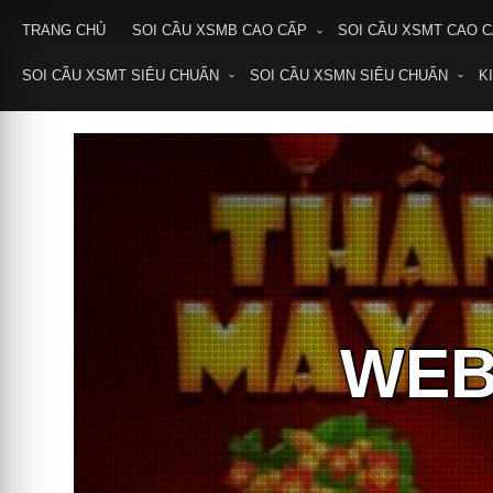
Skip
to
TRANG CHỦ
SOI CẦU XSMB CAO CẤP
SOI CẦU XSMT CAO 
content
SOI CẦU XSMT SIÊU CHUẨN
SOI CẦU XSMN SIÊU CHUẨN
K
WEB