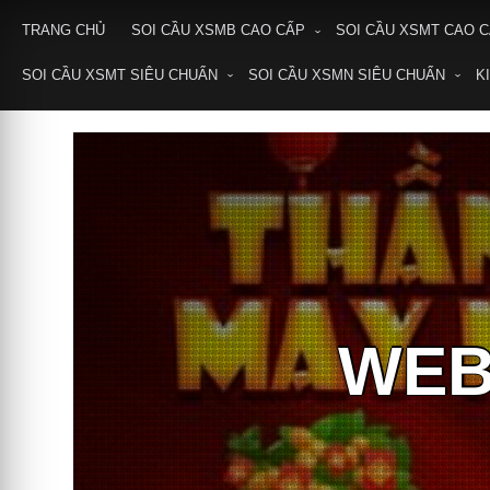
Skip
to
TRANG CHỦ
SOI CẦU XSMB CAO CẤP
SOI CẦU XSMT CAO 
content
SOI CẦU XSMT SIÊU CHUẨN
SOI CẦU XSMN SIÊU CHUẨN
K
WEB