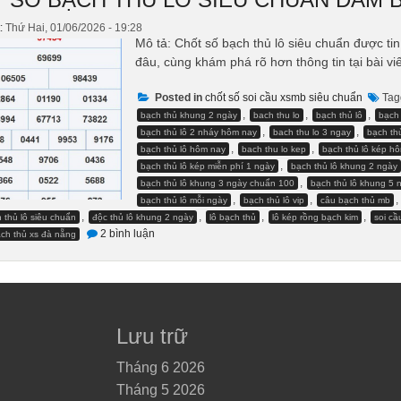
tự
tin
t:
Thứ Hai, 01/06/2026 - 19:28
vào
Mô tả: Chốt số bạch thủ lô siêu chuẩn được t
bờ
ăn
đâu, cùng khám phá rõ hơn thông tin tại bài vi
thông
Posted in
chốt số soi cầu xsmb siêu chuẩn
Ta
,
,
,
bạch thủ khung 2 ngày
bach thu lo
bạch thủ lô
bạch 
,
,
bạch thủ lô 2 nháy hôm nay
bach thu lo 3 ngay
bạch th
,
,
bạch thủ lô hôm nay
bach thu lo kep
bạch thủ lô kép h
,
bạch thủ lô kép miễn phí 1 ngày
bạch thủ lô khung 2 ngày
,
bạch thủ lô khung 3 ngày chuẩn 100
bạch thủ lô khung 5 
,
,
,
bạch thủ lô mỗi ngày
bạch thủ lô vip
câu bạch thủ mb
,
,
,
,
 thủ lô siêu chuẩn
độc thủ lô khung 2 ngày
lô bạch thủ
lô kép rồng bạch kim
soi cầ
ở
2 bình luận
ạch thủ xs đà nẵng
chốt
số
bạch
thủ
lô
siêu
chuẩn
Lưu trữ
đảm
bảo
giàu
Tháng 6 2026
to
Tháng 5 2026