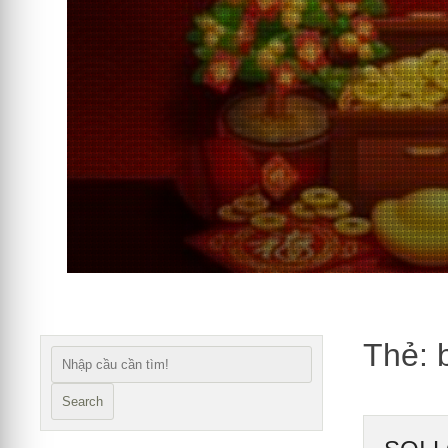
Thẻ:
Search