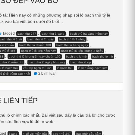
 SỐ ĐẸP VÀO BỜ
Mô tả: Hiện nay có những phương pháp soi lô bạch thủ tỷ lệ
ck vào bài viết bên dưới để biết…
Tagged
,
,
,
bach thu 247
bach thu 3 cang
bạch thủ ba càng hôm nay
,
,
,
bạch thủ lô 1 số
bạch thủ lô 2 ngày
bạch thủ lô 2 nháy
,
,
,
ủ lô chuẩn
bạch thủ lô chuẩn 100
bạch thủ lô hàng ngày
,
,
,
 thủ lô kép
bạch thủ lô kép hôm nay
bạch thủ lô kép khung 2 ngày
,
,
,
,
 88
bạch thủ lô khung 3 ngày chuẩn 100
bạch thu lo mb
bach thu lo mb
,
,
,
h thủ lô miễn phí
bạch thủ lô ngày hôm nay
bạch thủ lô vip
,
,
,
,
u lô bạch thủ
cầu vip bạch thủ mb
lô bạch thủ
lô kép rồng bạch kim
ở
2 bình luận
hủ tỷ lệ trúng cao nhất
soi
lô
bạch
thủ
tỷ
lệ
 LIÊN TIẾP
trúng
cao
nhất
ủ lô chính xác nhất. Bài viết sau đây là câu trả lời cho cược
số
đẹp
iên cứu lĩnh vực lô đề. » web…
vào
bờ
gged
,
,
,
,
3cang
4 số vip miền bắc
bạc nhớ 247
bạc nhớ đầu câm