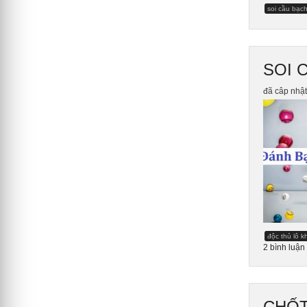
soi cầu bạch
SOI 
đã câp nhậ
độc thủ lô 
2 bình luận
CHỐT