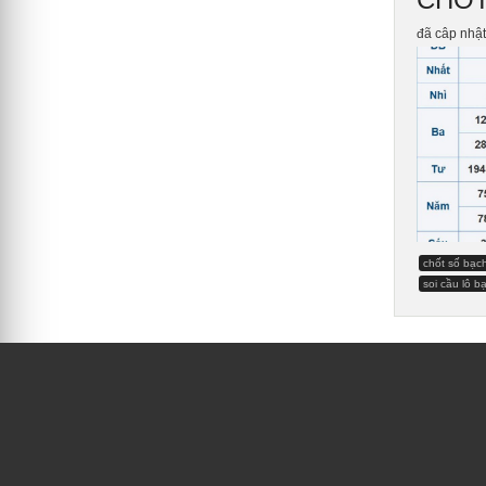
đã câp nhậ
chốt số bạch
soi cầu lô b