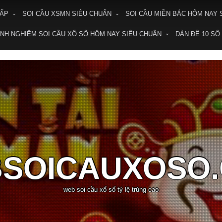
CẤP
SOI CẦU XSMN SIÊU CHUẨN
SOI CẦU MIỀN BẮC HÔM NAY 
INH NGHIỆM SOI CẦU XỔ SỐ HÔM NAY SIÊU CHUẨN
DÀN ĐỀ 10 SỐ
SOICAUXOSO
web soi cầu xổ số tỷ lệ trúng cao