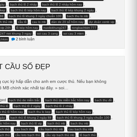
,
,
,
ngày
bạch thủ lô 2 nháy
bạch thủ lô 2 nháy hôm nay
,
,
,
 kep
bạch thủ lô kép hôm nay
bạch thủ lô kép khung 2 ngày
,
,
,
 88
bạch thủ lô khung 3 ngày chuẩn 100
bach thu lo mb
,
,
,
,
,
h thủ mb
cầu lô
cau lo mb
dàn de 20 số hôm nay
dự đoán xsmb vip
,
,
,
,
 vip 24h
lô kép hôm nay
nuoilokhung247
rongbachkim 777
,
,
,
 247 net khung 3 ngay
soi cau 3 cang
soi cau 3 mien
ở
2 bình luận
chkim
soi
cầu
bạch
thủ
lô
chính
T CẦU SỐ ĐẸP
xác
nhất
về
g cực kỳ hấp dẫn cho anh em cược thủ. Nếu bạn không
liên
tiếp
ề MB chính xác nhất tại đây. » soi…
gged
,
,
,
bạch thủ de miền bắc
bạch thủ de miền bắc hôm nay
bach thu đề
,
,
,
thủ lô
bạch thủ lô 2 ngày
bạch thủ lô 2 nháy
,
,
,
 thủ lô hôm nay
bach thu lo kep
bạch thủ lô kép hôm nay
,
,
,
ngày
bạch thủ lô khung 2 ngày 88
bạch thủ lô khung 3 ngày chuẩn 100
,
,
,
,
bắc hôm nay
bạch thủ lô vip
bạch thủ mb
bach thu mb
,
,
,
,
ạch thủ
cau bach thu
câu bạch thủ mb
cau bach thu mb
,
,
,
,
ạch thủ
cầu loto bạch thủ
cầu vip bạch thủ mb
lô bạch thủ