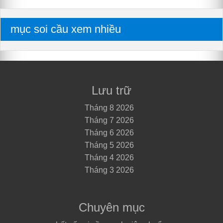
mục soi cầu xem nhiều
Lưu trữ
Tháng 8 2026
Tháng 7 2026
Tháng 6 2026
Tháng 5 2026
Tháng 4 2026
Tháng 3 2026
Chuyên mục