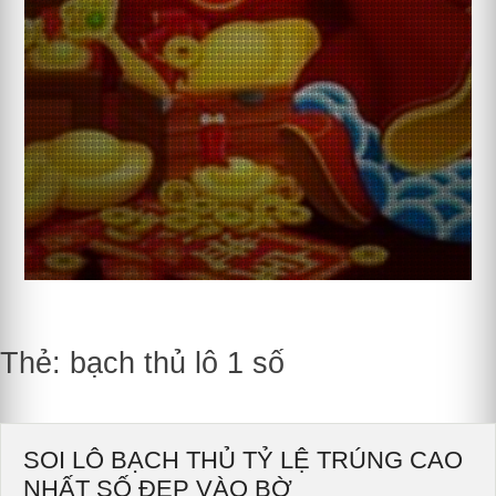
Thẻ:
bạch thủ lô 1 số
SOI LÔ BẠCH THỦ TỶ LỆ TRÚNG CAO
NHẤT SỐ ĐẸP VÀO BỜ