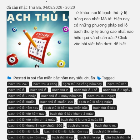
đã câp nhật:
Thứ Ba, 04/08/2026 - 20:20
Từ khóa: soi lô bạch thủ tỷ lệ
trúng cao nhất Mô tả: Hiện nay
có những phương pháp soi lô
bạch thủ tỷ lệ trúng cao nhất nào
hiệu quả và chuẩn xác? Click
vào bài viết bên dưới để biết…
Posted in
soi cầu miền bắc hôm nay siêu chuẩn
Tagged
,
,
,
,
bach thu 247
bach thu 3 cang
bạch thủ ba càng hôm nay
bạch thủ kép
,
,
,
,
,
bạch thủ lô
bach thủ lô
bach thu lo
bạch thủ lô 1 số
bạch thủ lô 2 ngày
,
,
,
bạch thủ lô 2 nháy
bạch thủ lô 2 nháy hôm nay
bach thu lo 3 ngay
,
,
,
bạch thủ lô chuẩn
bạch thủ lô chuẩn 100
bạch thủ lô hàng ngày
,
,
,
bạch thủ lô hôm nay
bạch thủ lô hôm nay miền bắc
bạch thủ lô kép
,
,
bạch thủ lô kép hôm nay
bạch thủ lô kép khung 2 ngày
,
,
bạch thủ lô kép miễn phí 1 ngày
bạch thủ lô khung 2 ngày 88
,
,
,
bạch thủ lô khung 3 ngày chuẩn 100
bach thu lo mb
bạch thu lo mb
,
,
,
bạch thủ lô miền bắc
bạch thủ lô miền bắc hôm nay
bạch thủ lô miễn phí
,
,
,
,
bạch thủ lô ngày hôm nay
bạch thủ lô vip
bach thu lo vip
câu bạch thủ mb