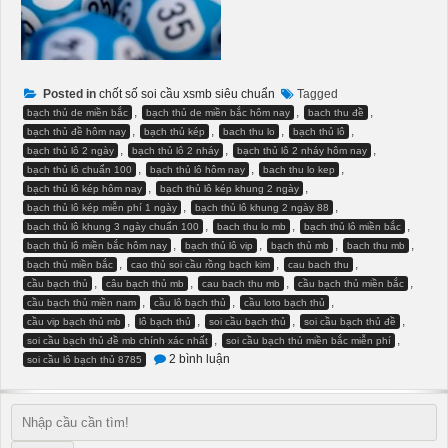
Posted in
chốt số soi cầu xsmb siêu chuẩn
Tagged
,
,
,
bạch thủ de miền bắc
bạch thủ de miền bắc hôm nay
bach thu đề
,
,
,
,
bạch thủ đề hôm nay
bạch thủ kép
bach thu lo
bạch thủ lô
,
,
,
bạch thủ lô 2 ngày
bạch thủ lô 2 nháy
bạch thủ lô 2 nháy hôm nay
,
,
,
bạch thủ lô chuẩn 100
bạch thủ lô hôm nay
bach thu lo kep
,
,
bạch thủ lô kép hôm nay
bạch thủ lô kép khung 2 ngày
,
,
bạch thủ lô kép miễn phí 1 ngày
bạch thủ lô khung 2 ngày 88
,
,
,
bạch thủ lô khung 3 ngày chuẩn 100
bach thu lo mb
bạch thủ lô miền bắc
,
,
,
,
bạch thủ lô miền bắc hôm nay
bạch thủ lô vip
bạch thủ mb
bach thu mb
,
,
,
bạch thủ miền bắc
cao thủ soi cầu rồng bạch kim
cau bach thu
,
,
,
,
cầu bạch thủ
câu bạch thủ mb
cau bach thu mb
cầu bạch thủ miền bắc
,
,
,
cầu bạch thủ miền nam
cầu lô bạch thủ
cầu loto bạch thủ
,
,
,
,
cầu vip bạch thủ mb
lô bạch thủ
soi cầu bạch thủ
soi cầu bạch thủ đề
,
,
soi cầu bạch thủ đề mb chính xác nhất
soi cầu bạch thủ miền bắc miễn phí
ở
2 bình luận
soi cầu lô bạch thủ 8785
soi
cầu
bạch
thủ
đề
mb