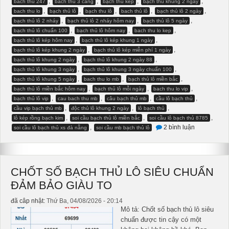
,
,
,
,
bach thu 247
bach thu 3 cang
bạch thủ kép
bạch thủ khung 2 ngày
,
,
,
,
,
bach thu lo
bạch thủ lô
bạch thu lô
bach thủ lô
bạch thủ lô 2 ngày
,
,
,
bạch thủ lô 2 nháy
bạch thủ lô 2 nháy hôm nay
bạch thủ lô 5 ngày
,
,
,
bạch thủ lô chuẩn 100
bạch thủ lô hôm nay
bach thu lo kep
,
,
bạch thủ lô kép hôm nay
bạch thủ lô kép khung 1 ngày
,
,
bạch thủ lô kép khung 2 ngày
bạch thủ lô kép miễn phí 1 ngày
,
,
bạch thủ lô khung 2 ngày
bạch thủ lô khung 2 ngày 88
,
,
bạch thủ lô khung 3 ngày
bạch thủ lô khung 3 ngày chuẩn 100
,
,
,
bạch thủ lô khung 5 ngày
bach thu lo mb
bạch thủ lô miền bắc
,
,
,
bạch thủ lô miền bắc hôm nay
bạch thủ lô mỗi ngày
bach thu lo vip
,
,
,
,
bạch thủ lô vip
cau bach thu mb
câu bạch thủ mb
cầu lô bạch thủ
,
,
,
cầu vip bạch thủ mb
độc thủ lô khung 2 ngày
lô bạch thủ
,
,
,
lô kép rồng bạch kim
soi cầu bạch thủ lô miền bắc
soi cầu lô bạch thủ 8785
ở
,
2 bình luận
soi cầu lô bạch thủ xs đà nẵng
soi cầu mb bạch thủ lô
soi
cầu
mb
bạch
thủ
lô
CHỐT SỐ BẠCH THỦ LÔ SIÊU CHUẨN
tự
ĐẢM BẢO GIÀU TO
tin
vào
bờ
đã câp nhật:
Thứ Ba, 04/08/2026 - 20:14
ăn
Mô tả: Chốt số bạch thủ lô siêu
thông
chuẩn được tin cậy có một