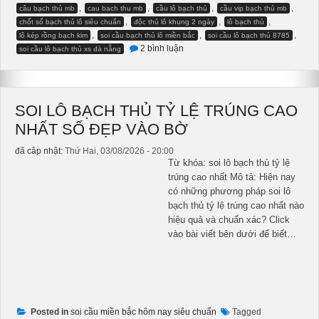
,
,
,
,
câu bạch thủ mb
cau bach thu mb
cầu lô bạch thủ
cầu vip bạch thủ mb
,
,
,
chốt số bạch thủ lô siêu chuẩn
độc thủ lô khung 2 ngày
lô bạch thủ
,
,
,
lô kép rồng bạch kim
soi cầu bạch thủ lô miền bắc
soi cầu lô bạch thủ 8785
ở
2 bình luận
soi cầu lô bạch thủ xs đà nẵng
chốt
số
bạch
thủ
lô
siêu
SOI LÔ BẠCH THỦ TỶ LỆ TRÚNG CAO
chuẩn
NHẤT SỐ ĐẸP VÀO BỜ
đảm
bảo
giàu
đã câp nhật:
Thứ Hai, 03/08/2026 - 20:00
to
Từ khóa: soi lô bạch thủ tỷ lệ
trúng cao nhất Mô tả: Hiện nay
có những phương pháp soi lô
bạch thủ tỷ lệ trúng cao nhất nào
hiệu quả và chuẩn xác? Click
vào bài viết bên dưới để biết…
Posted in
soi cầu miền bắc hôm nay siêu chuẩn
Tagged