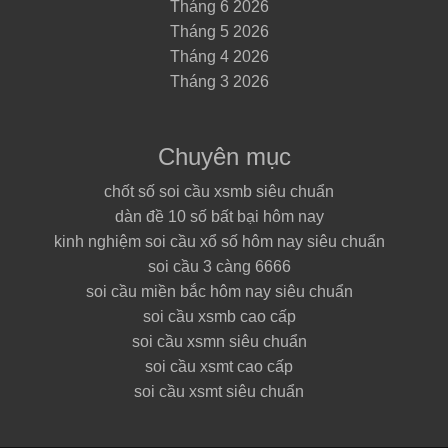
Tháng 6 2026
Tháng 5 2026
Tháng 4 2026
Tháng 3 2026
Chuyên mục
chốt số soi cầu xsmb siêu chuẩn
dàn đề 10 số bất bại hôm nay
kinh nghiệm soi cầu xổ số hôm nay siêu chuẩn
soi cầu 3 càng 6666
soi cầu miền bắc hôm nay siêu chuẩn
soi cầu xsmb cao cấp
soi cầu xsmn siêu chuẩn
soi cầu xsmt cao cấp
soi cầu xsmt siêu chuẩn