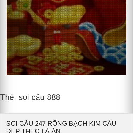
Thẻ:
soi cầu 888
SOI CẦU 247 RỒNG BẠCH KIM CẦU
ĐẸP THEO LÀ ĂN