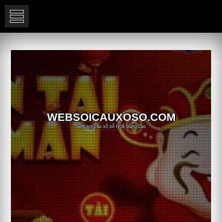
Skip
to
content
WEBSOICAUXOSO.COM
web soi cầu xổ số tỷ lệ trúng cao