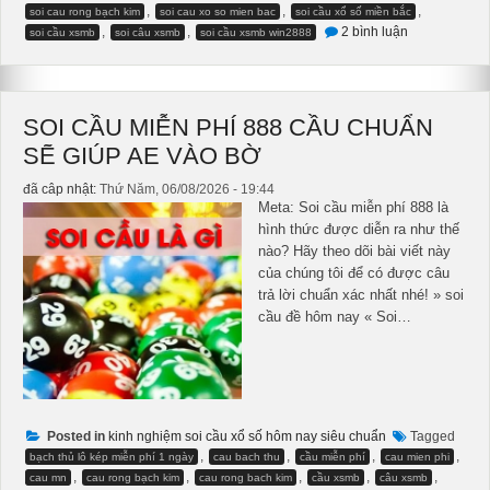
,
,
,
soi cau rong bạch kim
soi cau xo so mien bac
soi cầu xổ số miền bắc
ở
,
,
2 bình luận
soi cầu xsmb
soi câu xsmb
soi cầu xsmb win2888
soi
cầu
247
rồng
bạch
kim
SOI CẦU MIỄN PHÍ 888 CẦU CHUẨN
cầu
SẼ GIÚP AE VÀO BỜ
đẹp
theo
là
đã câp nhật:
Thứ Năm, 06/08/2026 - 19:44
ăn
Meta: Soi cầu miễn phí 888 là
hình thức được diễn ra như thế
nào? Hãy theo dõi bài viết này
của chúng tôi để có được câu
trả lời chuẩn xác nhất nhé! » soi
cầu đề hôm nay « Soi…
Posted in
kinh nghiệm soi cầu xổ số hôm nay siêu chuẩn
Tagged
,
,
,
,
bạch thủ lô kép miễn phí 1 ngày
cau bach thu
cầu miễn phí
cau mien phi
,
,
,
,
,
cau mn
cau rong bạch kim
cau rong bach kim
cầu xsmb
câu xsmb