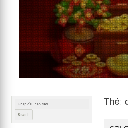
Thẻ:
Search