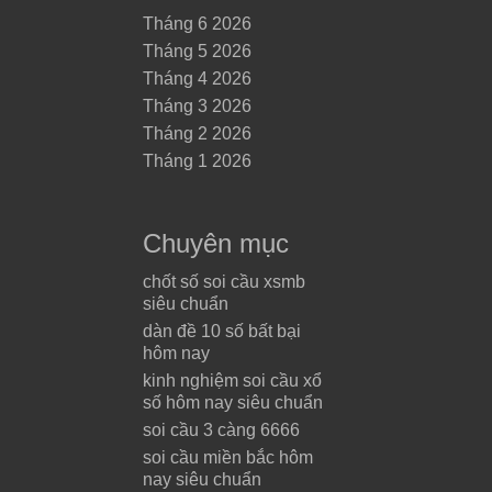
Tháng 6 2026
Tháng 5 2026
Tháng 4 2026
Tháng 3 2026
Tháng 2 2026
Tháng 1 2026
Chuyên mục
chốt số soi cầu xsmb
siêu chuẩn
dàn đề 10 số bất bại
hôm nay
kinh nghiệm soi cầu xổ
số hôm nay siêu chuẩn
soi cầu 3 càng 6666
soi cầu miền bắc hôm
nay siêu chuẩn