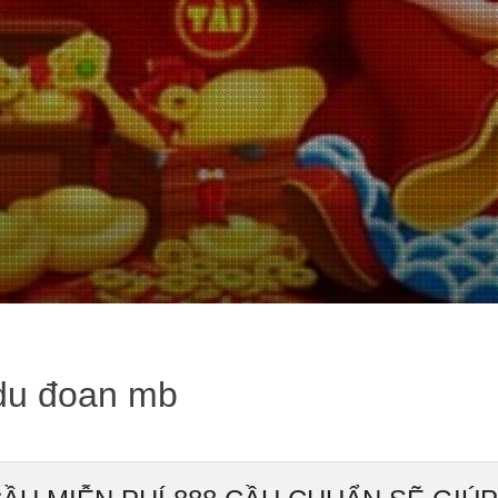
du đoan mb