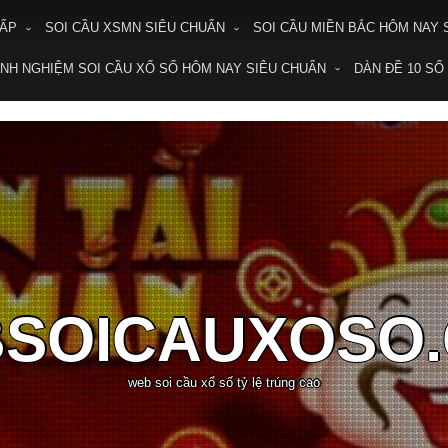
CẤP
SOI CẦU XSMN SIÊU CHUẨN
SOI CẦU MIỀN BẮC HÔM NAY 
INH NGHIỆM SOI CẦU XỔ SỐ HÔM NAY SIÊU CHUẨN
DÀN ĐỀ 10 SỐ
SOICAUXOSO
web soi cầu xổ số tỷ lệ trúng cao