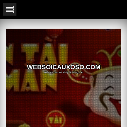
Skip
to
content
WEBSOICAUXOSO.COM
web soi cầu xổ số tỷ lệ trúng cao