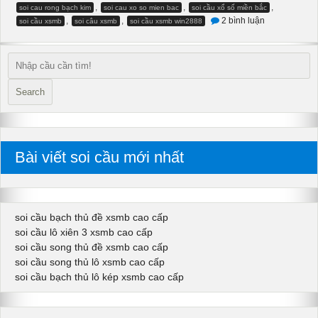
,
,
,
soi cau rong bạch kim
soi cau xo so mien bac
soi cầu xổ số miền bắc
ở
,
,
2 bình luận
soi cầu xsmb
soi câu xsmb
soi cầu xsmb win2888
soi
cầu
247
rồng
bạch
kim
cầu
Search
đẹp
theo
là
ăn
Bài viết soi cầu mới nhất
soi cầu bạch thủ đề xsmb cao cấp
soi cầu lô xiên 3 xsmb cao cấp
soi cầu song thủ đề xsmb cao cấp
soi cầu song thủ lô xsmb cao cấp
soi cầu bạch thủ lô kép xsmb cao cấp