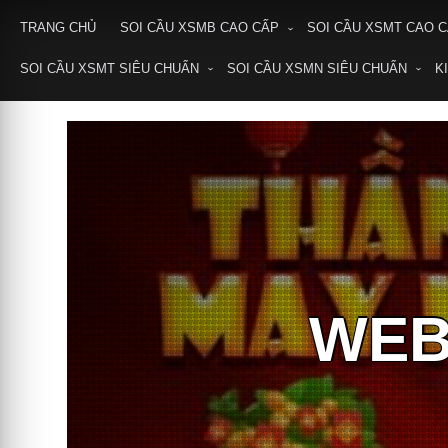
Skip
to
TRANG CHỦ
SOI CẦU XSMB CAO CẤP
SOI CẦU XSMT CAO 
content
SOI CẦU XSMT SIÊU CHUẨN
SOI CẦU XSMN SIÊU CHUẨN
K
WEB