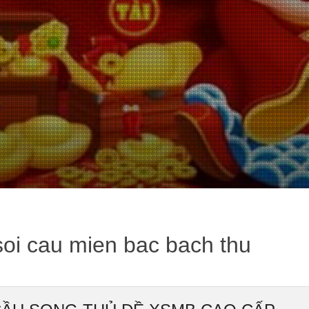
soi cau mien bac bach thu