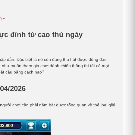
n
«
ực đỉnh từ cao thủ ngày
và hấp dẫn. Đặc biệt là nó còn đang thu hút được đông đảo
u như muốn tham gia chơi dành chiến thắng thì tất cả mọi
 bắt cầu bằng cách nào?
/04/2026
 người chơi cần phải nắm bắt được tổng quan về thể loại giải