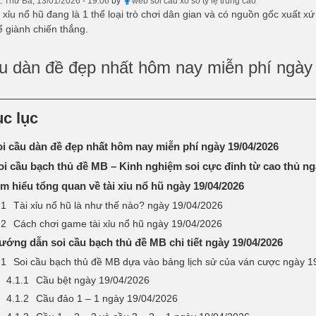
t:
Thứ Ba, 13/01/2026 - 19:06
by
web soi cầu xổ số tỷ lệ trúng cao
i xỉu nổ hũ đang là 1 thể loại trò chơi dân gian và có nguồn gốc xuất 
ể giành chiến thắng.
ầu dàn đề đẹp nhất hôm nay miễn phí ngày
c lục
oi cầu dàn đề đẹp nhất hôm nay miễn phí ngày 19/04/2026
oi cầu bạch thủ đề MB – Kinh nghiệm soi cực đỉnh từ cao thủ ng
ìm hiểu tổng quan về tài xỉu nổ hũ ngày 19/04/2026
Tài xỉu nổ hũ là như thế nào? ngày 19/04/2026
Cách chơi game tài xỉu nổ hũ ngày 19/04/2026
ướng dẫn soi cầu bạch thủ đề MB chi tiết ngày 19/04/2026
Soi cầu bạch thủ đề MB dựa vào bảng lịch sử của ván cược ngày 1
Cầu bệt ngày 19/04/2026
Cầu đảo 1 – 1 ngày 19/04/2026