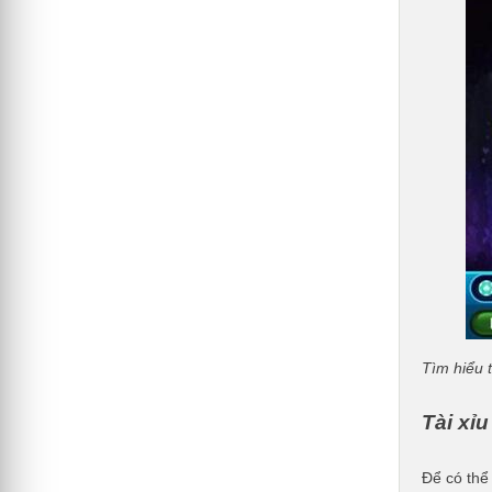
Tìm hiểu 
Tài xỉ
Để có thể