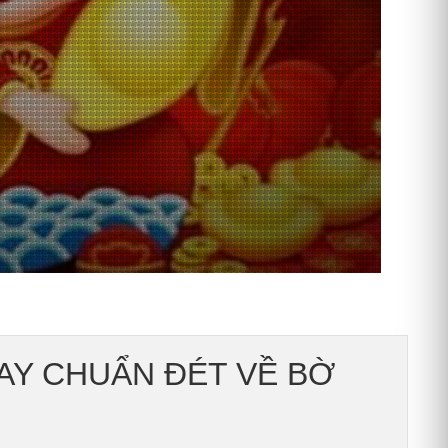
NAY CHUẨN ĐÉT VỀ BỜ