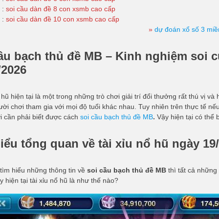
 :
soi cầu dàn đề 8 con xsmb cao cấp
 :
soi cầu dàn đề 10 con xsmb cao cấp
»
dự đoán xổ số 3 miề
ầu bạch thủ đề MB – Kinh nghiệm soi c
/2026
 hũ hiện tại là một trong những trò chơi giải trí đổi thưởng rất thú vị 
ời chơi tham gia với mọi độ tuổi khác nhau. Tuy nhiên trên thực tế nế
i cần phải biết được cách
soi cầu bạch thủ đề MB
.
Vậy hiện tại có thể
iểu tổng quan về tài xỉu nổ hũ ngày 19
 tìm hiểu những thông tin về
soi cầu bạch thủ đề MB
thì tất cả những
ậy hiện tại tài xỉu nổ hũ là như thế nào?