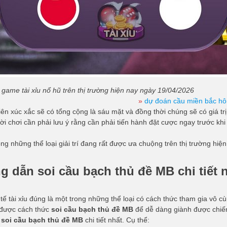
 game tài xỉu nổ hũ trên thị trường hiện nay ngày 19/04/2026
»
dự đoán cầu miền bắc h
ên xúc xắc sẽ có tổng cộng là sáu mặt và đồng thời chúng sẽ có giá trị
ời chơi cần phải lưu ý rằng cần phải tiến hành đặt cược ngay trước khi
ng những thể loại giải trí đang rất được ưa chuộng trên thị trường hiện
 dẫn soi cầu bạch thủ đề MB chi tiết 
tế tài xỉu đúng là một trong những thể loại có cách thức tham gia vô cù
 được cách thức
soi cầu bạch thủ đề MB
để dễ dàng giành được chiế
soi cầu bạch thủ đề MB
chi tiết nhất. Cụ thể: