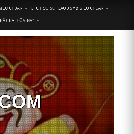
SIÊU CHUẨN
CHỐT SỐ SOI CẦU XSMB SIÊU CHUẨN
 BẤT BẠI HÔM NAY
.COM