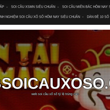
CẤP
SOI CẦU XSMN SIÊU CHUẨN
SOI CẦU MIỀN BẮC HÔM NAY 
INH NGHIỆM SOI CẦU XỔ SỐ HÔM NAY SIÊU CHUẨN
DÀN ĐỀ 10 SỐ
SOICAUXOSO
web soi cầu xổ số tỷ lệ trúng cao