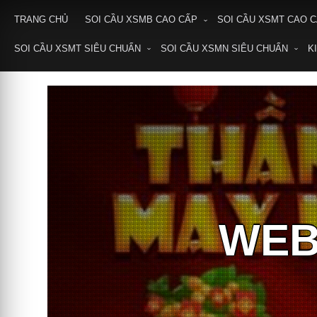
Skip
to
TRANG CHỦ
SOI CẦU XSMB CAO CẤP
SOI CẦU XSMT CAO 
content
SOI CẦU XSMT SIÊU CHUẨN
SOI CẦU XSMN SIÊU CHUẨN
K
WEB