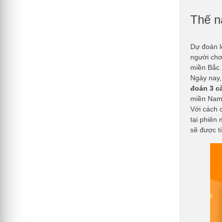
Thế n
Dự đoán lô
người chơi
miền Bắc
Ngày nay,
đoán 3 c
miền Nam
Với cách 
tại phiên
sẽ được tí