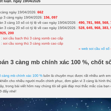
ết luận. ngày 19/04/2026
 càng ngày 19/04/2026:
662
ặp 3 càng ngày 19/04/2026:
156, 097
àn 3 càng 10 số có tỷ lệ về cao ngày 19/04/2026 :
490, 781, 988, 568, 
àn 3 càng 20 số có tỷ lệ về cao ngày 19/04/2026 :
528, 645, 968, 383, 
 925, 200
 :
soi cầu bạch thủ 3 càng xsmb cao cấp
 :
soi cầu song thủ 3 càng xsmb cao cấp
»
web soi cầu xổ số
án 3 càng mb chính xác 100 %, chốt số
 càng mb chính xác 100 %
luôn là chuyên mục được rất nhiều anh em
 khiến cho nhiều người muốn chinh phục, đơn giản vì 3 càng là hình th
vậy, trong bài viết hôm nay chúng tôi sẽ giải đáp mọi thắc mắc của b
ỡ đấy nhé!