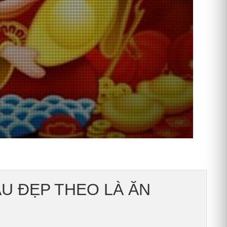
ẦU ĐẸP THEO LÀ ĂN