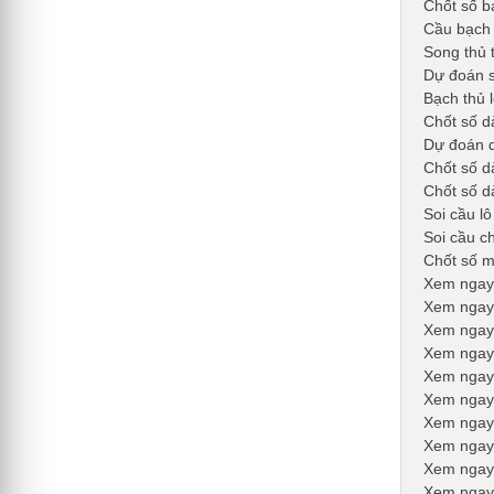
Chốt số b
Cầu bạch 
Song thủ 
Dự đoán s
Bạch thủ 
Chốt số d
Dự đoán d
Chốt số d
Chốt số d
Soi cầu l
Soi cầu c
Chốt số m
Xem ngay
Xem ngay
Xem ngay
Xem ngay
Xem ngay
Xem ngay
Xem ngay
Xem ngay
Xem ngay
Xem ngay