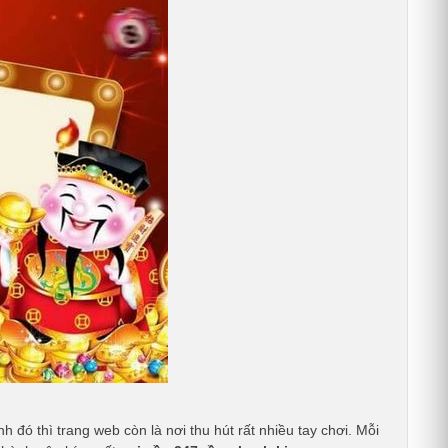
đó thì trang web còn là nơi thu hút rất nhiều tay chơi. Mỗi