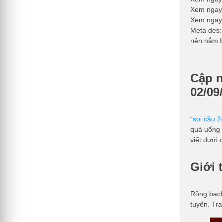
Xem ngay
Xem ngay
Meta des:
nên nắm b
Cập n
02/09
“
soi cầu 
quá uổng 
viết dưới 
Giới 
Rồng bạch
tuyến. Tr