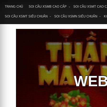
Skip
to
TRANG CHỦ
SOI CẦU XSMB CAO CẤP
SOI CẦU XSMT CAO 
content
SOI CẦU XSMT SIÊU CHUẨN
SOI CẦU XSMN SIÊU CHUẨN
K
WEB