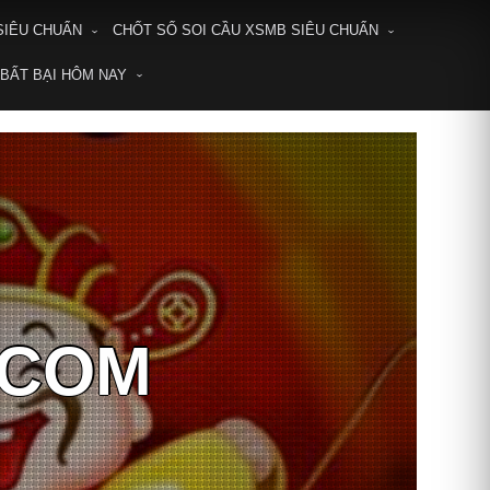
SIÊU CHUẨN
CHỐT SỐ SOI CẦU XSMB SIÊU CHUẨN
 BẤT BẠI HÔM NAY
.COM