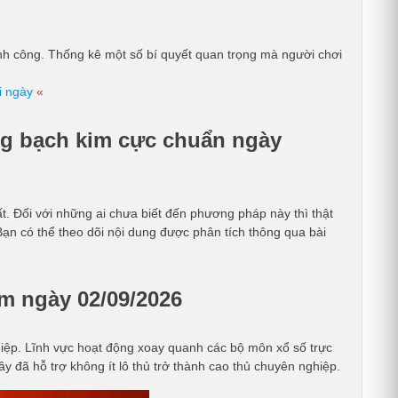
h công. Thống kê một số bí quyết quan trọng mà người chơi
i ngày
«
ng bạch kim cực chuẩn ngày
t. Đối với những ai chưa biết đến phương pháp này thì thật
Bạn có thể theo dõi nội dung được phân tích thông qua bài
im ngày 02/09/2026
hiệp. Lĩnh vực hoạt động xoay quanh các bộ môn xổ số trực
ây đã hỗ trợ không ít lô thủ trở thành cao thủ chuyên nghiệp.