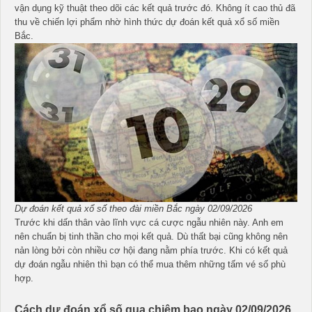
vận dụng kỹ thuật theo dõi các kết quả trước đó. Không ít cao thủ đã
thu về chiến lợi phẩm nhờ hình thức dự đoán kết quả xổ số miền
Bắc.
Dự đoán kết quả xổ số theo đài miền Bắc ngày 02/09/2026
Trước khi dấn thân vào lĩnh vực cá cược ngẫu nhiên này. Anh em
nên chuẩn bị tinh thần cho mọi kết quả. Dù thất bại cũng không nên
nản lòng bởi còn nhiều cơ hội đang nằm phía trước. Khi có kết quả
dự đoán ngẫu nhiên thì bạn có thể mua thêm những tấm vé số phù
hợp.
Cách dự đoán xổ số qua chiêm bao ngày 02/09/2026