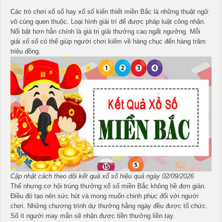
Các trò chơi xổ số hay xổ số kiến thiết miền Bắc là những thuật ngữ
vô cùng quen thuộc. Loại hình giải trí để được pháp luật công nhận.
Nổi bật hơn hẳn chính là giá trị giải thưởng cao ngất ngưởng. Mỗi
giải xổ số có thể giúp người chơi kiếm về hàng chục đến hàng trăm
triệu đồng.
Cập nhật cách theo dõi kết quả xổ số hiệu quả ngày 02/09/2026
Thế nhưng cơ hội trúng thưởng xổ số miền Bắc không hề đơn giản.
Điều đó tạo nên sức hút và mong muốn chinh phục đối với người
chơi. Những chương trình dự thưởng hằng ngày đều được tổ chức.
Số ít người may mắn sẽ nhận được tiền thưởng liền tay.