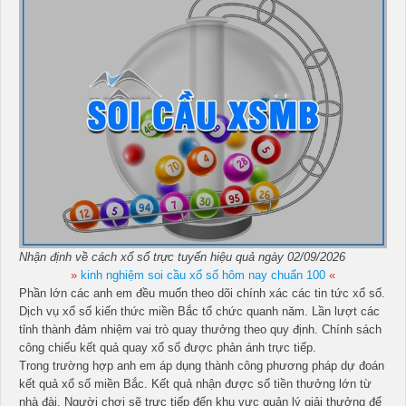
Nhận định về cách xổ số trực tuyến hiệu quả ngày 02/09/2026
»
kinh nghiệm soi cầu xổ số hôm nay chuẩn 100
«
Phần lớn các anh em đều muốn theo dõi chính xác các tin tức xổ số.
Dịch vụ xổ số kiến thức miền Bắc tổ chức quanh năm. Lần lượt các
tỉnh thành đảm nhiệm vai trò quay thưởng theo quy định. Chính sách
công chiếu kết quả quay xổ số được phản ánh trực tiếp.
Trong trường hợp anh em áp dụng thành công phương pháp dự đoán
kết quả xổ số miền Bắc. Kết quả nhận được số tiền thưởng lớn từ
nhà đài. Người chơi sẽ trực tiếp đến khu vực quản lý giải thưởng để