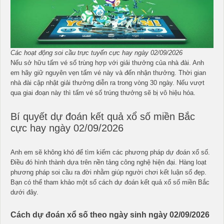
Các hoạt động soi cầu trực tuyến cực hay ngày 02/09/2026
Nếu sở hữu tấm vé số trùng hợp với giải thưởng của nhà đài. Anh
em hãy giữ nguyên vẹn tấm vé này và đến nhận thưởng. Thời gian
nhà đài cập nhật giải thưởng diễn ra trong vòng 30 ngày. Nếu vượt
qua giai đoạn này thì tấm vé số trúng thưởng sẽ bị vô hiệu hóa.
Bí quyết dự đoán kết quả xổ số miền Bắc
cực hay ngày 02/09/2026
Anh em sẽ không khó để tìm kiếm các phương pháp dự đoán xổ số.
Điều đó hình thành dựa trên nền tảng công nghệ hiện đại. Hàng loạt
phương pháp soi cầu ra đời nhằm giúp người chơi kết luận số đẹp.
Bạn có thể tham khảo một số cách dự đoán kết quả xổ số miền Bắc
dưới đây.
Cách dự đoán xổ số theo ngày sinh ngày 02/09/2026