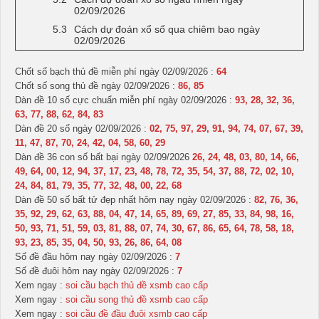
02/09/2026
Cách dự đoán xổ số qua chiêm bao ngày
02/09/2026
Chốt số bạch thủ đề miễn phí ngày 02/09/2026 :
64
Chốt số song thủ đề ngày 02/09/2026 :
86, 85
Dàn đề 10 số cực chuẩn miễn phí ngày 02/09/2026 :
93, 28, 32, 36,
63, 77, 88, 62, 84, 83
Dàn đề 20 số ngày 02/09/2026 :
02, 75, 97, 29, 91, 94, 74, 07, 67, 39,
11, 47, 87, 70, 24, 42, 04, 58, 60, 29
Dàn đề 36 con số bất bại ngày 02/09/2026
26, 24, 48, 03, 80, 14, 66,
49, 64, 00, 12, 94, 37, 17, 23, 48, 78, 72, 35, 54, 37, 88, 72, 02, 10,
24, 84, 81, 79, 35, 77, 32, 48, 00, 22, 68
Dàn đề 50 số bất tử đẹp nhất hôm nay ngày 02/09/2026 :
82, 76, 36,
35, 92, 29, 62, 63, 88, 04, 47, 14, 65, 89, 69, 27, 85, 33, 84, 98, 16,
50, 93, 71, 51, 59, 03, 81, 88, 07, 74, 30, 67, 86, 65, 64, 78, 58, 18,
93, 23, 85, 35, 04, 50, 93, 26, 86, 64, 08
Số đề đầu hôm nay ngày 02/09/2026 :
7
Số đề đuôi hôm nay ngày 02/09/2026 :
7
Xem ngay :
soi cầu bạch thủ đề xsmb cao cấp
Xem ngay :
soi cầu song thủ đề xsmb cao cấp
Xem ngay :
soi cầu đề đầu đuôi xsmb cao cấp