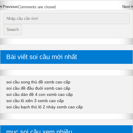
Previous
Next
Comments are closed.
Search
Bài viết soi cầu mới nhất
soi cầu song thủ đề xsmb cao cấp
soi cầu đề đầu đuôi xsmb cao cấp
soi cầu dàn đề 4 con xsmb cao cấp
soi cầu lô xiên 3 xsmb cao cấp
soi cầu bạch thủ lô 2 nháy xsmb cao cấp
mục soi cầu xem nhiều