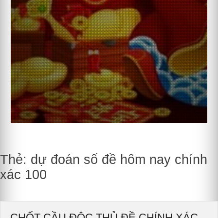
Thẻ:
dự đoán số đề hôm nay chính
xác 100
CHỐT CẦU ĐỘC THỦ ĐỀ CHÍNH XÁC