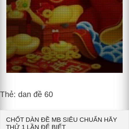
Thẻ:
dan đề 60
CHỐT DÀN ĐỀ MB SIÊU CHUẨN HÃY
THỬ 1 LẦN ĐỂ BIẾT