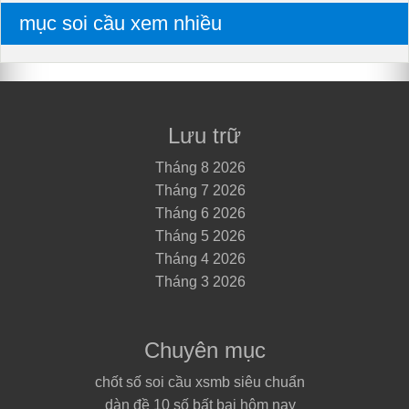
mục soi cầu xem nhiều
Lưu trữ
Tháng 8 2026
Tháng 7 2026
Tháng 6 2026
Tháng 5 2026
Tháng 4 2026
Tháng 3 2026
Chuyên mục
chốt số soi cầu xsmb siêu chuẩn
dàn đề 10 số bất bại hôm nay