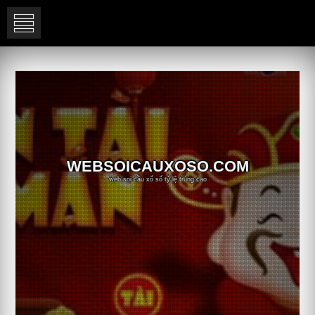
Skip
to
content
WEBSOICAUXOSO.COM
web soi cầu xổ số tỷ lệ trúng cao