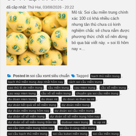
đã câp nhật:
Thứ Hai, 03/08/2026 - 20:22
Mô tả: Soi cầu miền trung chính
xác 100 có khá nhiều cách
nhưng tân thủ chưa có kinh
nghiệm chắc sẽ chưa nắm được
phương thức chốt số nên đừng
bỏ qua bài viết này. » soi lô hôm
nay «…
Posted in
soi cầu xsmt siêu chuẩn
Tagged
,
bạch thủ miền trung
,
,
bạch thủ miền trung đẹp nhất hôm nay
cách soi cầu miền trung
,
,
,
,
cao thủ lô de miền trung
cầu miền trung
cau mien trung
cầu số miền trung
,
,
,
cau wap mien trung
cầu xổ số miền trung
chuyên gia soi cầu miền trung
,
,
,
du doan mien trung
du doan mt
du doan xs than tai mt
,
,
dự đoán kết quả xổ số miền trung
dự đoán miền trung
,
,
dự đoán miền trung hôm nay
dự đoán soi cầu miền trung
,
,
dự đoán xổ số miền trung
dự đoán xổ số miền trung hôm nay
,
,
,
dự đoán xổ số miền trung thần tài
dudoan mien trung
lo vip mt
,
,
soi cầu 24h miền trung hôm nay
soi cầu 3 càng miền trung
,
,
,
soi cầu bạch thủ miền trung
soi cầu kubet miền trung
soi cầu miền trung