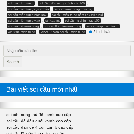
,
,
soi cau mien trung
soi cầu miền trung chính xác 100
,
,
soi cầu miền trung cực chuẩn
soi cau mien trung hom nay
,
,
soi cầu miền trung hôm nay
soi cầu miền trung hôm nay miễn phí
,
,
,
soi cầu miền trung wap
soi cau mt
soi cầu mt chính xác 100
,
,
,
soi cầu net miền trung
soi cầu thần tài miền trung
soi cầu wap miền trung
ở
,
2 bình luận
win2888 miền trung
win2888 wap soi cầu miền trung
soi
cầu
miền
trung
chính
xác
100
Search
có
tỷ
lệ
ăn
cao
Bài viết soi cầu mới nhất
soi cầu song thủ đề xsmb cao cấp
soi cầu đề đầu đuôi xsmb cao cấp
soi cầu dàn đề 4 con xsmb cao cấp
soi cầu lô xiên 3 xsmb cao cấp