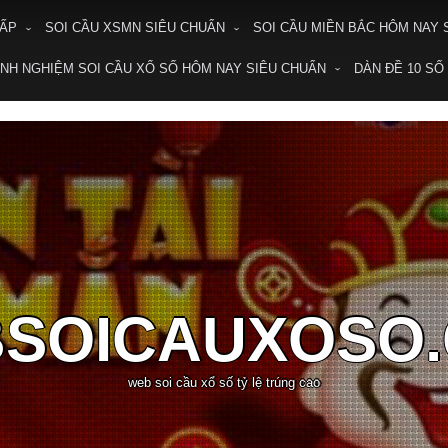
CẤP
SOI CẦU XSMN SIÊU CHUẨN
SOI CẦU MIỀN BẮC HÔM NAY 
INH NGHIỆM SOI CẦU XỔ SỐ HÔM NAY SIÊU CHUẨN
DÀN ĐỀ 10 SỐ
SOICAUXOSO
web soi cầu xổ số tỷ lệ trúng cao