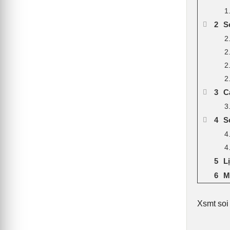
S
C
S
L
M
Xsmt soi