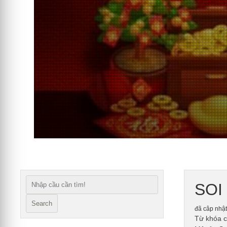
SOI
Search
đã câp nhậ
Từ khóa c