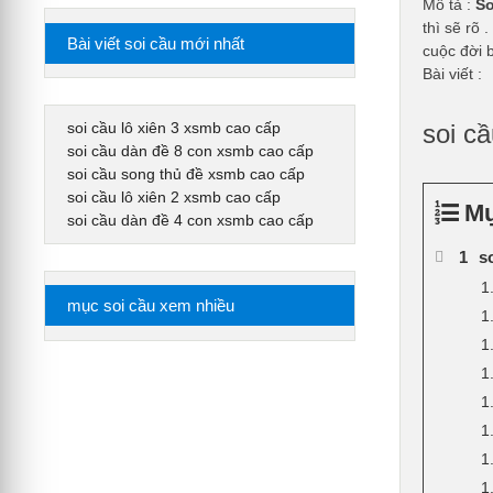
Mô tả :
So
thì sẽ rõ
Bài viết soi cầu mới nhất
cuộc đời 
Bài viết :
soi cầu lô xiên 3 xsmb cao cấp
soi c
soi cầu dàn đề 8 con xsmb cao cấp
soi cầu song thủ đề xsmb cao cấp
soi cầu lô xiên 2 xsmb cao cấp
Mụ
soi cầu dàn đề 4 con xsmb cao cấp
s
mục soi cầu xem nhiều