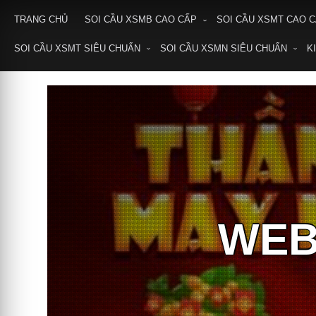
Skip
to
TRANG CHỦ
SOI CẦU XSMB CAO CẤP
SOI CẦU XSMT CAO 
content
SOI CẦU XSMT SIÊU CHUẨN
SOI CẦU XSMN SIÊU CHUẨN
K
WEB