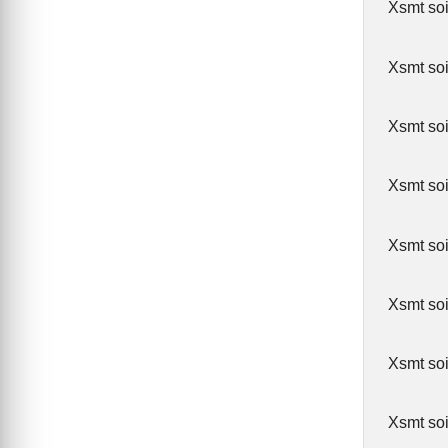
Xsmt soi
Xsmt soi
Xsmt soi
Xsmt soi
Xsmt soi
Xsmt soi
Xsmt soi
Xsmt soi