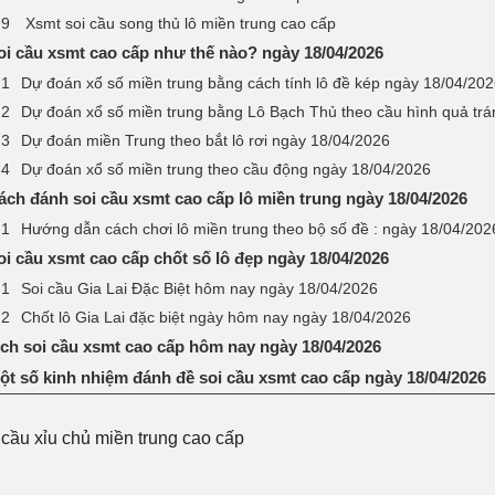
Xsmt soi cầu song thủ lô miền trung cao cấp
oi cầu xsmt cao cấp như thế nào? ngày 18/04/2026
Dự đoán xổ số miền trung bằng cách tính lô đề kép ngày 18/04/20
Dự đoán xổ số miền trung bằng Lô Bạch Thủ theo cầu hình quả tr
Dự đoán miền Trung theo bắt lô rơi ngày 18/04/2026
Dự đoán xổ số miền trung theo cầu động ngày 18/04/2026
ách đánh soi cầu xsmt cao cấp lô miền trung ngày 18/04/2026
Hướng dẫn cách chơi lô miền trung theo bộ số đề : ngày 18/04/202
oi cầu xsmt cao cấp chốt số lô đẹp ngày 18/04/2026
Soi cầu Gia Lai Đặc Biệt hôm nay ngày 18/04/2026
Chốt lô Gia Lai đặc biệt ngày hôm nay ngày 18/04/2026
ịch soi cầu xsmt cao cấp hôm nay ngày 18/04/2026
ột số kinh nhiệm đánh đề soi cầu xsmt cao cấp ngày 18/04/2026
 cầu xỉu chủ miền trung cao cấp