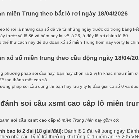
n miền Trung theo bắt lô rơi ngày 18/04/2026
heo lô rới là những cặp số đã về từ những ngày trước đó trong bảng kết
ày trước về lô 86 và hôm nay lại về lô 26, ở đây lô rơi chính là 80
 thể thử cách này để dự đoán xổ số miền Trung hôm nay với tỷ lệ chí
n xổ số miền trung theo cầu động ngày 18/04/2
g phương pháp soi cầu này, bạn hãy chọn ra 2 vị trí khác nhau nằm ở
 để tạo thành một con số.
ương pháp soi cầu động thì bạn hãy lưu ý tỷ lệ đầu giải có số 0 và đuôi 
đánh soi cầu xsmt cao cấp lô miền tru
 đánh
soi cầu xsmt cao cấp
lô miền Trung hiện nay gồm có:
h bao lô 2 đài (18 giải/đài):
Đánh lô 2 đài về trong ngày. Đánh
 theo nhà cái. Tỷ lệ trả thưởng khi trúng là 1 điểm ăn 75.205 VN