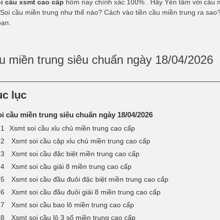
i cầu xsmt cao cấp
hôm nay chính xác 100% . Hãy Yên tâm với cầu mà 
 . Soi cầu miền trung như thế nào? Cách vào tiền cầu miền trung ra sao
bạn.
ầu miền trung siêu chuẩn ngày 18/04/2026
c lục
oi cầu miền trung siêu chuẩn ngày 18/04/2026
Xsmt soi cầu xỉu chủ miền trung cao cấp
Xsmt soi cầu cặp xỉu chủ miền trung cao cấp
Xsmt soi cầu đặc biệt miền trung cao cấp
Xsmt soi cầu giải 8 miền trung cao cấp
Xsmt soi cầu đầu đuôi đặc biệt miền trung cao cấp
Xsmt soi cầu đầu đuôi giải 8 miền trung cao cấp
Xsmt soi cầu bao lô miền trung cao cấp
Xsmt soi cầu lô 3 số miền trung cao cấp