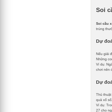
Soi c
Soi cầu 
trúng thư
Dự đoá
Nếu giải đ
Những con
Ví dụ: Ng
chơi nên đ
Dự đoá
Thủ thuật
quả xổ số,
Ví dụ: Tr
27 cho ng