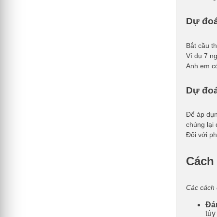
Dự đoá
Bắt cầu t
Ví dụ 7 ng
Anh em có
Dự đoá
Để áp dụn
chúng lại
Đối với ph
Cách 
Các cách
Đán
tùy