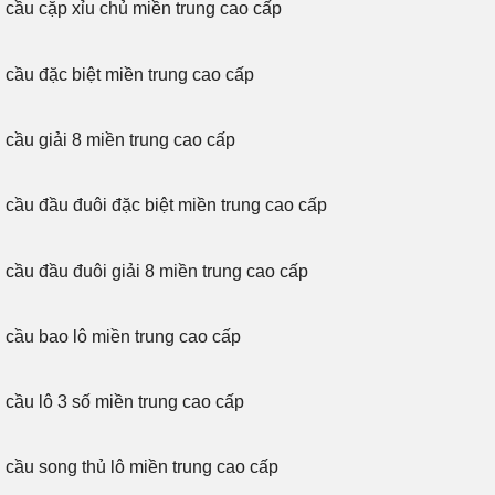
 cầu cặp xỉu chủ miền trung cao cấp
 cầu đặc biệt miền trung cao cấp
 cầu giải 8 miền trung cao cấp
 cầu đầu đuôi đặc biệt miền trung cao cấp
 cầu đầu đuôi giải 8 miền trung cao cấp
 cầu bao lô miền trung cao cấp
 cầu lô 3 số miền trung cao cấp
 cầu song thủ lô miền trung cao cấp