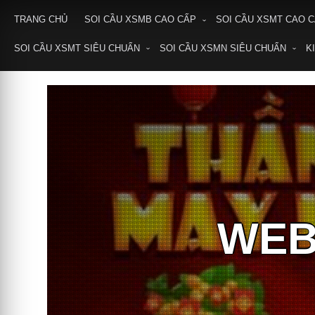
Skip
to
TRANG CHỦ
SOI CẦU XSMB CAO CẤP
SOI CẦU XSMT CAO 
content
SOI CẦU XSMT SIÊU CHUẨN
SOI CẦU XSMN SIÊU CHUẨN
K
WEB