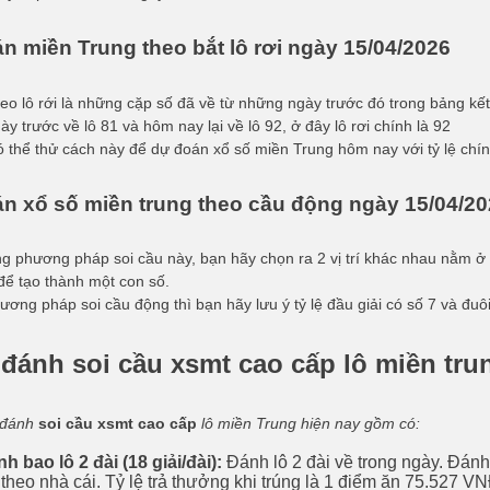
n miền Trung theo bắt lô rơi ngày 15/04/2026
heo lô rới là những cặp số đã về từ những ngày trước đó trong bảng kết
ày trước về lô 81 và hôm nay lại về lô 92, ở đây lô rơi chính là 92
 thể thử cách này để dự đoán xổ số miền Trung hôm nay với tỷ lệ chí
n xổ số miền trung theo cầu động ngày 15/04/2
g phương pháp soi cầu này, bạn hãy chọn ra 2 vị trí khác nhau nằm ở
 để tạo thành một con số.
ương pháp soi cầu động thì bạn hãy lưu ý tỷ lệ đầu giải có số 7 và đuôi 
đánh soi cầu xsmt cao cấp lô miền tru
 đánh
soi cầu xsmt cao cấp
lô miền Trung hiện nay gồm có:
h bao lô 2 đài (18 giải/đài):
Đánh lô 2 đài về trong ngày. Đánh
 theo nhà cái. Tỷ lệ trả thưởng khi trúng là 1 điểm ăn 75.527 VN