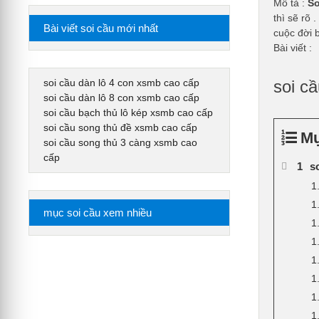
Mô tả :
So
thì sẽ rõ
Bài viết soi cầu mới nhất
cuộc đời 
Bài viết :
soi cầu dàn lô 4 con xsmb cao cấp
soi c
soi cầu dàn lô 8 con xsmb cao cấp
soi cầu bạch thủ lô kép xsmb cao cấp
soi cầu song thủ đề xsmb cao cấp
Mụ
soi cầu song thủ 3 càng xsmb cao
cấp
s
mục soi cầu xem nhiều