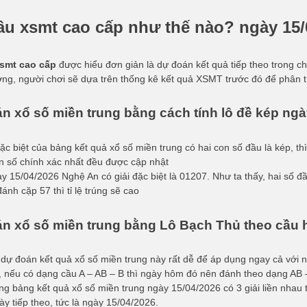
ầu xsmt cao cấp như thế nào? ngày 15/
xsmt cao cấp
được hiểu đơn giản là dự đoán kết quả tiếp theo trong ch
ởng, người chơi sẽ dựa trên thống kê kết quả XSMT trước đó để phân t
n xổ số miền trung bằng cách tính lô đề kép ngà
ặc biệt của bảng kết quả xổ số miền trung có hai con số đầu là kép, thì
 số chính xác nhất đều được cập nhật
ày 15/04/2026 Nghệ An có giải đặc biệt là 01207. Như ta thấy, hai số đ
ánh cặp 57 thì tỉ lệ trúng sẽ cao
n xổ số miền trung bằng Lô Bạch Thủ theo cầu h
 dự đoán kết quả xổ số miền trung này rất dễ để áp dụng ngay cả với n
 nếu có dạng cầu A – AB – B thì ngày hôm đó nên đánh theo dạng AB – BA
ong bảng kết quả xổ số miền trung ngày 15/04/2026 có 3 giải liền nhau
ày tiếp theo, tức là ngày 15/04/2026.