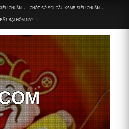
SIÊU CHUẨN
CHỐT SỐ SOI CẦU XSMB SIÊU CHUẨN
 BẤT BẠI HÔM NAY
.COM