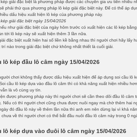
 kép giải đặc biệt là phương pháp được các chuyên gia ưu tiên nhiều nh
 sẽ phải thử qua phương pháp lô kép giải đặc biệt này. Để có thể áp dụn
 nhiều dấu hiệu xuất hiện lô kép của phương pháp này.
 kép giải đặc biệt ngày 15/04/2026
nếu như giải đặc biệt của ngày hôm trước có xuất hiện các lô kép bằng
n tới lô kép này sẽ xuất hiện thêm 3 lần nữa.
ải đặc biệt xuất hiện hai số liền kề bằng nhau thì người chơi hãy lấy h
ị trí nào trong giải đặc biệt chứ không nhất thiết là cuối giải.
u lô kép đầu lô câm ngày 15/04/2026
gười chơi không thấy được dấu hiệu xuất hiện để áp dụng soi cầu lô kép
oi cầu lô kép dựa vào đầu lô câm thì có khả năng xuất hiện nhiều hơn 
vẫn là vô cùng uy tín.
iện được phương pháp này thì người chơi sẽ cần theo dõi đầu lô câm t
. Nếu có thì người chơi cũng chưa được nuôi ngay mà chờ thêm hai n
 ngày đó đầu lô này về thêm lần nữa thì anh em nên dừng lại vì khả nă
n chưa về thì người chơi có thể bắt đầu nuôi đầu lô câm này trong 0 ng
u lô kép dựa vào đuôi lô câm ngày 15/04/2026