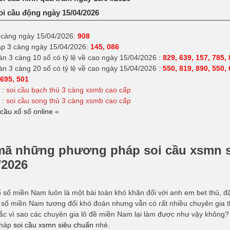
oi cầu động ngày 15/04/2026
 càng ngày 15/04/2026:
908
ặp 3 càng ngày 15/04/2026:
145, 086
àn 3 càng 10 số có tỷ lệ về cao ngày 15/04/2026 :
829, 639, 157, 785, 
àn 3 càng 20 số có tỷ lệ về cao ngày 15/04/2026 :
550, 819, 890, 550, 
 695, 501
 :
soi cầu bạch thủ 3 càng xsmb cao cấp
 :
soi cầu song thủ 3 càng xsmb cao cấp
cầu xổ số online
«
mã những phương pháp soi cầu xsmn si
/2026
ổ số miền Nam luôn là một bài toán khó khăn đối với anh em bet thủ, đ
 số miền Nam tương đối khó đoán nhưng vẫn có rất nhiều chuyên gia th
ắc vì sao các chuyên gia lô đề miền Nam lại làm được như vậy không? 
pháp
soi cầu xsmn siêu chuẩn
nhé.