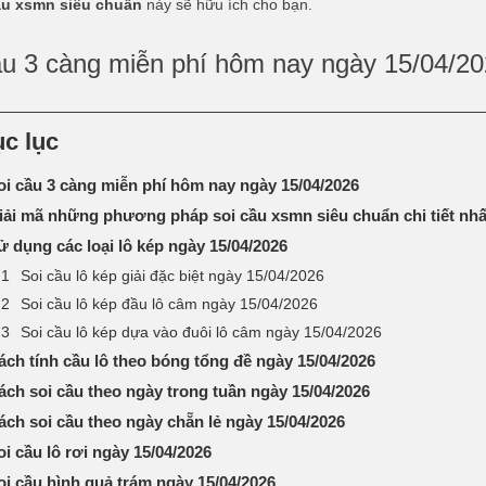
ầu xsmn siêu chuẩn
này sẽ hữu ích cho bạn.
ầu 3 càng miễn phí hôm nay ngày 15/04/2
c lục
oi cầu 3 càng miễn phí hôm nay ngày 15/04/2026
iải mã những phương pháp soi cầu xsmn siêu chuẩn chi tiết nhấ
ử dụng các loại lô kép ngày 15/04/2026
Soi cầu lô kép giải đặc biệt ngày 15/04/2026
Soi cầu lô kép đầu lô câm ngày 15/04/2026
Soi cầu lô kép dựa vào đuôi lô câm ngày 15/04/2026
ách tính cầu lô theo bóng tổng đề ngày 15/04/2026
ách soi cầu theo ngày trong tuần ngày 15/04/2026
ách soi cầu theo ngày chẵn lẻ ngày 15/04/2026
oi cầu lô rơi ngày 15/04/2026
oi cầu hình quả trám ngày 15/04/2026