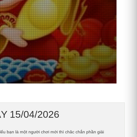
 15/04/2026
Nếu bạn là một người chơi mới thì chăc chắn phần giải