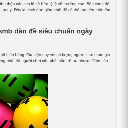
 thu thập các con lô sở hữu tỷ lệ về thưởng cao. Bên cạnh đó
ưng ý. Đây là cách đơn giản nhất để có thể tạo nên một dàn
smb dàn đề siêu chuẩn ngày
phổ biến hàng đầu hiện nay với số lượng người chơi tham gia
ng nhất thì người chơi cần phải nắm rõ ưu nhược điểm của