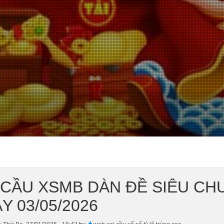
 CẦU XSMB DÀN ĐỀ SIÊU CHU
Y 03/05/2026