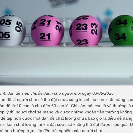
smb dàn đề siêu chuẩn dành cho người mới ngày 03/05/2026
àn đề là người chơi có thể đặt cược cùng lúc nhiều con lô để nâng ca
dàn đề từ 10 con lô cho đến 60 con lô. Chỉ cần một con lô về thưởng là
hợp lý thì người chơi sẽ mang về được những khoản tiền thưởng khổng 
 để tập hợp được một dàn đề chất lượng chưa bao giờ là điều dễ dàng 
 lô kém chất lượng thì khi đặt cược sẽ không thể đạt được hiệu quả. 
thể ảnh hưởng trực tiếp đến trải nghiệm của người chơi.