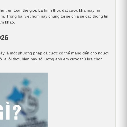
 trên toàn thế giới. Là hình thức đặt cược khá may rủi
. Trong bài viết hôm nay chúng tôi sẽ chia sẻ các thông tin
am khảo.
026
 đây là một phương pháp cá cược có thể mang đến cho người
là lỗi thời, hiện nay số lượng anh em cược thủ lựa chọn