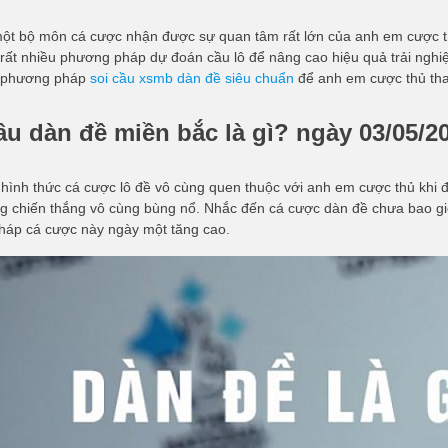
một bộ môn cá cược nhận được sự quan tâm rất lớn của anh em cược thủ
rất nhiều phương pháp dự đoán cầu lô để nâng cao hiệu quả trải nghiệm
về phương pháp
soi cầu xsmb dàn đề siêu chuẩn
để anh em cược thủ th
ầu dàn đề miền bắc là gì? ngày 03/05/2
 hình thức cá cược lô đề vô cùng quen thuộc với anh em cược thủ khi
g chiến thắng vô cùng bùng nổ. Nhắc đến cá cược dàn đề chưa bao giờ 
áp cá cược này ngày một tăng cao.