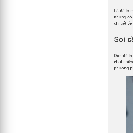
Lô đề là 
nhưng có 
chi tiết 
Soi c
Dàn đề là
chơi nhữn
phương ph