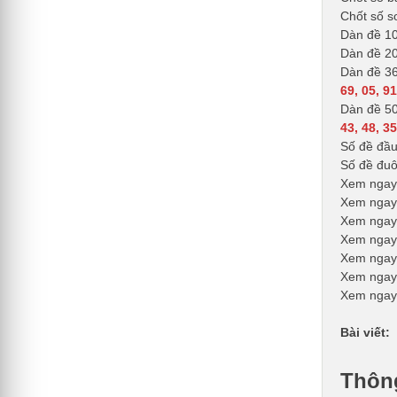
Chốt số s
Dàn đề 10
Dàn đề 20
Dàn đề 36
69, 05, 91
Dàn đề 50
43, 48, 35
Số đề đầu
Số đề đuô
Xem ngay
Xem ngay
Xem ngay
Xem ngay
Xem ngay
Xem ngay
Xem ngay
Bài viết:
Thông