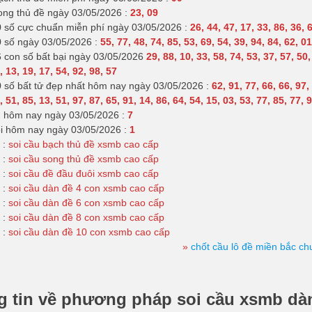
ong thủ đề ngày 03/05/2026 :
23, 09
 số cực chuẩn miễn phí ngày 03/05/2026 :
26, 44, 47, 17, 33, 86, 36, 
 số ngày 03/05/2026 :
55, 77, 48, 74, 85, 53, 69, 54, 39, 94, 84, 62, 01
 con số bất bại ngày 03/05/2026
29, 88, 10, 33, 58, 74, 53, 37, 57, 50,
, 13, 19, 17, 54, 92, 98, 57
 số bất tử đẹp nhất hôm nay ngày 03/05/2026 :
62, 91, 77, 66, 66, 97,
, 51, 85, 13, 51, 97, 87, 65, 91, 14, 86, 64, 54, 15, 03, 53, 77, 85, 77, 
 hôm nay ngày 03/05/2026 :
7
i hôm nay ngày 03/05/2026 :
1
 :
soi cầu bạch thủ đề xsmb cao cấp
 :
soi cầu song thủ đề xsmb cao cấp
 :
soi cầu đề đầu đuôi xsmb cao cấp
 :
soi cầu dàn đề 4 con xsmb cao cấp
 :
soi cầu dàn đề 6 con xsmb cao cấp
 :
soi cầu dàn đề 8 con xsmb cao cấp
 :
soi cầu dàn đề 10 con xsmb cao cấp
»
chốt cầu lô đề miền bắc c
 tin về phương pháp soi cầu xsmb dàn