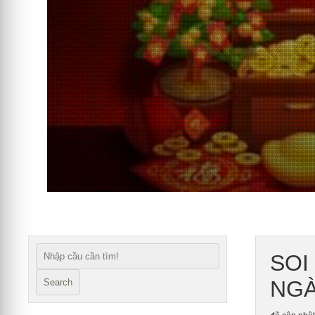
SOI
NGÀ
Search