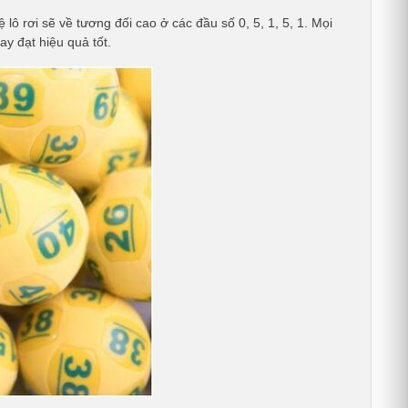
lô rơi sẽ về tương đối cao ở các đầu số 0, 5, 1, 5, 1. Mọi
y đạt hiệu quả tốt.