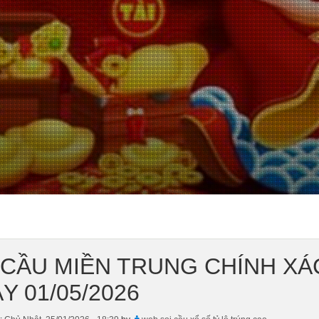
 CẦU MIỀN TRUNG CHÍNH XÁC
Y 01/05/2026