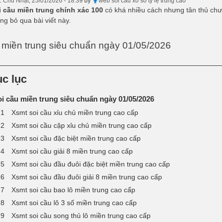
t:
Chủ Nhật, 25/01/2026 - 18:39
by
web soi cầu xổ số tỷ lệ trúng cao
i cầu miền trung chính xác 100
có khá nhiều cách nhưng tân thủ ch
ng bỏ qua bài viết này.
 miền trung siêu chuẩn ngày 01/05/2026
c lục
oi cầu miền trung siêu chuẩn ngày 01/05/2026
Xsmt soi cầu xỉu chủ miền trung cao cấp
Xsmt soi cầu cặp xỉu chủ miền trung cao cấp
Xsmt soi cầu đặc biệt miền trung cao cấp
Xsmt soi cầu giải 8 miền trung cao cấp
Xsmt soi cầu đầu đuôi đặc biệt miền trung cao cấp
Xsmt soi cầu đầu đuôi giải 8 miền trung cao cấp
Xsmt soi cầu bao lô miền trung cao cấp
Xsmt soi cầu lô 3 số miền trung cao cấp
Xsmt soi cầu song thủ lô miền trung cao cấp