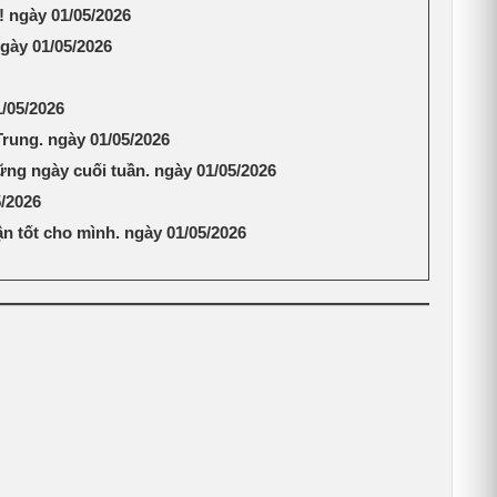
! ngày 01/05/2026
gày 01/05/2026
/05/2026
rung. ngày 01/05/2026
hững ngày cuối tuần. ngày 01/05/2026
5/2026
n tốt cho mình. ngày 01/05/2026