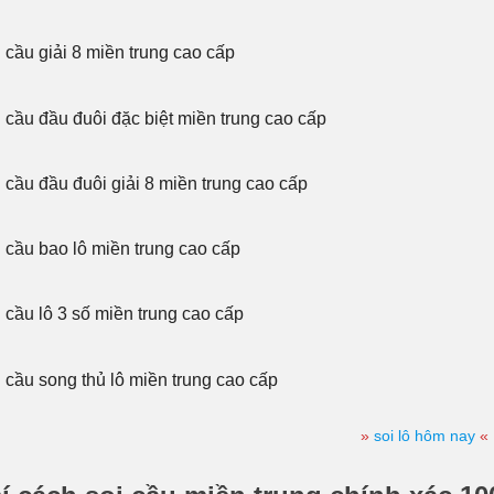
 cầu giải 8 miền trung cao cấp
 cầu đầu đuôi đặc biệt miền trung cao cấp
 cầu đầu đuôi giải 8 miền trung cao cấp
 cầu bao lô miền trung cao cấp
 cầu lô 3 số miền trung cao cấp
 cầu song thủ lô miền trung cao cấp
»
soi lô hôm nay
«