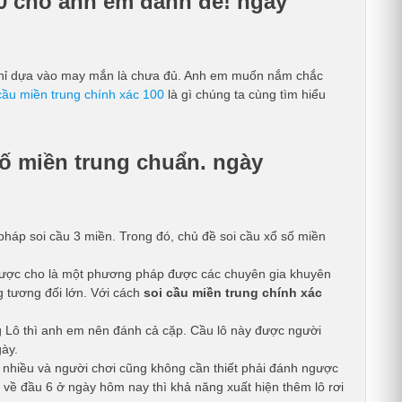
00 cho anh em đánh đề! ngày
 chỉ dựa vào may mắn là chưa đủ. Anh em muốn nắm chắc
cầu miền trung chính xác 100
là gì chúng ta cùng tìm hiểu
số miền trung chuẩn. ngày
 pháp soi cầu 3 miền. Trong đó, chủ đề soi cầu xổ số miền
ơi được cho là một phương pháp được các chuyên gia khuyên
ng tương đối lớn. Với cách
soi cầu miền trung chính xác
g Lô thì anh em nên đánh cả cặp. Cầu lô này được người
gày.
n nhiều và người chơi cũng không cần thiết phải đánh ngược
ề về đầu 6 ở ngày hôm nay thì khả năng xuất hiện thêm lô rơi