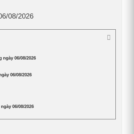
 06/08/2026
g ngày 06/08/2026
ngày 06/08/2026
8 ngày 06/08/2026