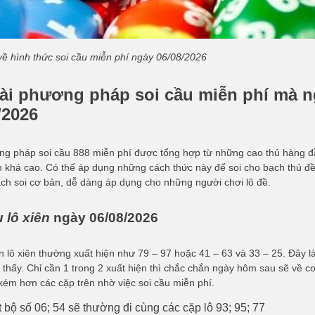
về hình thức soi cầu miễn phí ngày 06/08/2026
ài phương pháp soi cầu miễn phí mà n
/2026
g pháp soi cầu 888 miễn phí được tổng hợp từ những cao thủ hàng đầu
n khá cao. Có thế áp dụng những cách thức này để soi cho bạch thủ đề,
ách soi cơ bản, dễ dàng áp dụng cho những người chơi lô đề.
 lô xiên
ngày 06/08/2026
 lô xiên thường xuất hiện như 79 – 97 hoặc 41 – 63 và 33 – 25. Đây là
thấy. Chỉ cần 1 trong 2 xuất hiện thì chắc chắn ngày hôm sau sẽ về con
 kém hơn các cặp trên nhờ việc soi cầu miễn phí.
 bộ số 06; 54 sẽ thường đi cùng các cặp lô 93; 95; 77