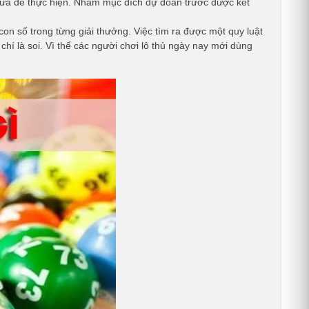
nữa để thực hiện. Nhằm mục đích dự đoán trước được kết
con số trong từng giải thưởng. Việc tìm ra được một quy luật
ó chí là soi. Vì thế các người chơi lô thủ ngày nay mới dùng