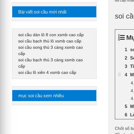
đã câp nhậ
Bài viết soi cầu mới nhất
soi c
soi cầu dàn lô 8 con xsmb cao cấp
Mụ
soi cầu bạch thủ lô xsmb cao cấp
soi cầu song thủ 3 càng xsmb cao
s
cấp
S
soi cầu bạch thủ 3 càng xsmb cao
T
cấp
soi cầu lô xiên 4 xsmb cao cấp
M
mục soi cầu xem nhiều
M
L
Chốt số b