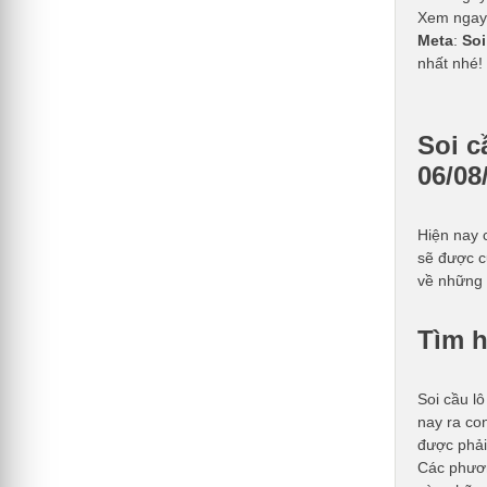
Xem ngay
Meta
:
Soi
nhất nhé!
Soi c
06/08
Hiện nay 
sẽ được c
về những 
Tìm h
Soi cầu l
nay ra co
được phải
Các phươn