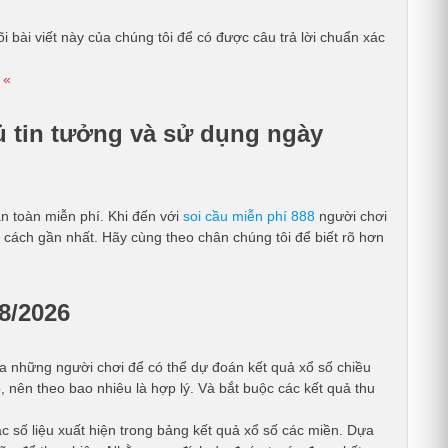
 bài viết này của chúng tôi để có được câu trả lời chuẩn xác
«
ủ tin tưởng và sử dụng ngày
n toàn miễn phí. Khi đến với
soi cầu miễn phí 888
người chơi
 cách gần nhất. Hãy cùng theo chân chúng tôi để biết rõ hơn
08/2026
ủa những người chơi để có thể dự đoán kết quả xổ số chiều
 nên theo bao nhiêu là hợp lý. Và bắt buộc các kết quả thu
 số liệu xuất hiện trong bảng kết quả xổ số các miền. Dựa