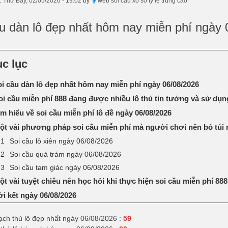
t:
Thứ Bảy, 02/05/2026 - 19:02
by
web soi cầu xổ số tỷ lệ trúng cao
ầu dàn lô đẹp nhất hôm nay miễn phí ngày
c lục
oi cầu dàn lô đẹp nhất hôm nay miễn phí ngày 06/08/2026
oi cầu miễn phí 888 đang được nhiều lô thủ tin tưởng và sử dụn
ìm hiểu về soi cầu miễn phí lô đề ngày 06/08/2026
ột vài phương pháp soi cầu miễn phí mà người chơi nên bỏ túi 
Soi cầu lô xiên ngày 06/08/2026
Soi cầu quả trám ngày 06/08/2026
Soi cầu tam giác ngày 06/08/2026
ột vài tuyệt chiêu nên học hỏi khi thực hiện soi cầu miễn phí 88
ời kết ngày 06/08/2026
ạch thủ lô đẹp nhất ngày 06/08/2026 :
59