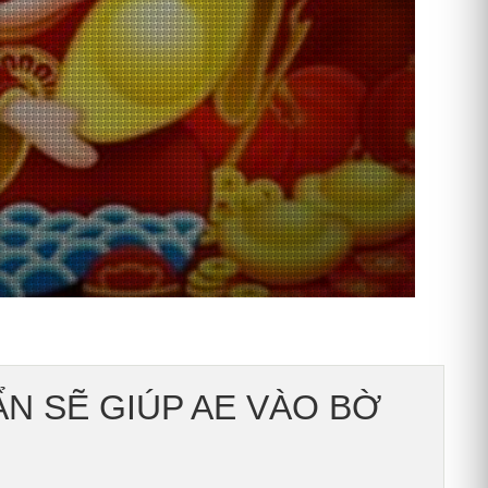
ẨN SẼ GIÚP AE VÀO BỜ