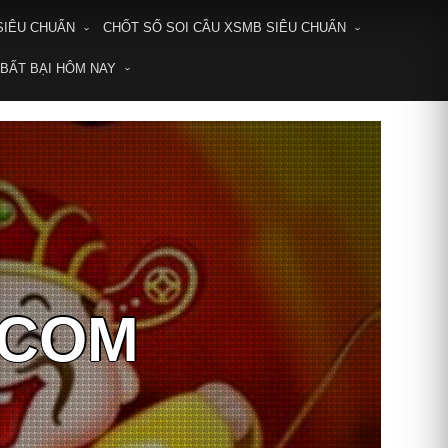
SIÊU CHUẨN
CHỐT SỐ SOI CẦU XSMB SIÊU CHUẨN
 BẤT BẠI HÔM NAY
.COM