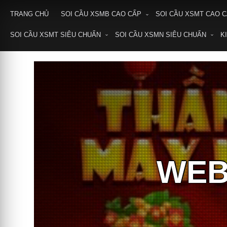
Skip
to
TRANG CHỦ
SOI CẦU XSMB CAO CẤP
SOI CẦU XSMT CAO 
content
SOI CẦU XSMT SIÊU CHUẨN
SOI CẦU XSMN SIÊU CHUẨN
K
WEB