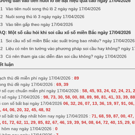
ướng dẫn vào tiền nuôi lô để đạt hiệu quả cao ngày 17/04/2026
Vào tiên nuôi song thủ lô 2 ngày ngày 17/04/2026
Nuôi song thủ lô 3 ngày ngày 17/04/2026
Vào tiền gấp theo ngày 17/04/2026
AQ: Một số câu hỏi khi soi cầu xổ số miền Bắc ngày 17/04/2026
Soi cầu xổ số miền Bắc xác suất trúng bao nhiêu? ngày 17/04/2026
Liệu có nên tin tưởng vào phương pháp soi cầu hay không? ngày 1
Có nên tham gia các diễn đàn soi cầu không? ngày 17/04/2026
ết luận
ạch thủ đề miễn phí ngày 17/04/2026 :
89
ong thủ đề ngày 17/04/2026 :
69, 39
 số cực chuẩn miễn phí ngày 17/04/2026 :
58, 45, 93, 24, 62, 24, 21, 
 số ngày 17/04/2026 :
98, 73, 30, 58, 00, 88, 89, 98, 81, 41, 33, 39, 88
 con số bất bại ngày 17/04/2026
06, 32, 26, 07, 13, 36, 19, 97, 91, 06,
, 44, 06, 20, 32, 45, 48, 92
 số bất tử đẹp nhất hôm nay ngày 17/04/2026 :
71, 68, 59, 87, 00, 47,
, 01, 72, 62, 11, 29, 85, 82, 67, 46, 19, 39, 94, 08, 64, 72, 40, 15, 29, 6
 hôm nay ngày 17/04/2026 :
0
i hôm nay ngày 17/04/2026 :
7