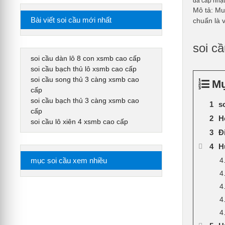
đã câp nhậ
Mô tả: Mu
Bài viết soi cầu mới nhất
chuẩn là v
soi c
soi cầu dàn lô 8 con xsmb cao cấp
soi cầu bạch thủ lô xsmb cao cấp
soi cầu song thủ 3 càng xsmb cao
Mụ
cấp
soi cầu bạch thủ 3 càng xsmb cao
s
cấp
H
soi cầu lô xiên 4 xsmb cao cấp
Đ
H
mục soi cầu xem nhiều