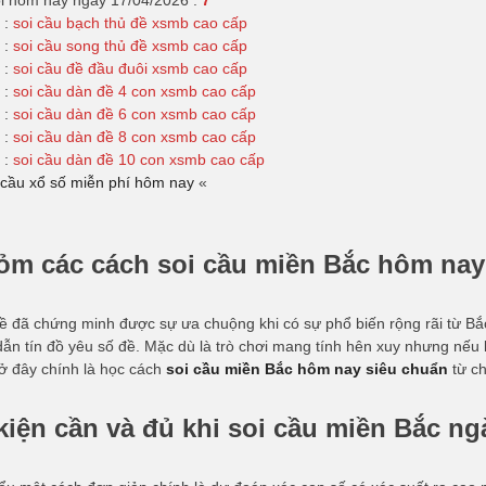
 :
soi cầu bạch thủ đề xsmb cao cấp
 :
soi cầu song thủ đề xsmb cao cấp
 :
soi cầu đề đầu đuôi xsmb cao cấp
 :
soi cầu dàn đề 4 con xsmb cao cấp
 :
soi cầu dàn đề 6 con xsmb cao cấp
 :
soi cầu dàn đề 8 con xsmb cao cấp
 :
soi cầu dàn đề 10 con xsmb cao cấp
 cầu xổ số miễn phí hôm nay
«
ỏm các cách soi cầu miền Bắc hôm nay
đề đã chứng minh được sự ưa chuộng khi có sự phổ biến rộng rãi từ B
ẫn tín đồ yêu số đề. Mặc dù là trò chơi mang tính hên xuy nhưng nếu bạ
 ở đây chính là học cách
soi cầu miền Bắc hôm nay siêu chuẩn
từ c
kiện cần và đủ khi soi cầu miền Bắc ng