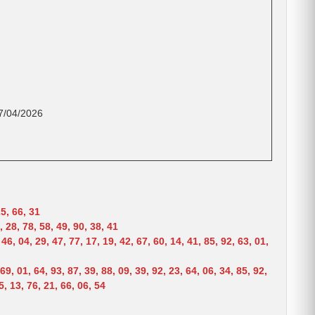
7/04/2026
25, 66, 31
, 28, 78, 58, 49, 90, 38, 41
 46, 04, 29, 47, 77, 17, 19, 42, 67, 60, 14, 41, 85, 92, 63, 01,
 69, 01, 64, 93, 87, 39, 88, 09, 39, 92, 23, 64, 06, 34, 85, 92,
5, 13, 76, 21, 66, 06, 54