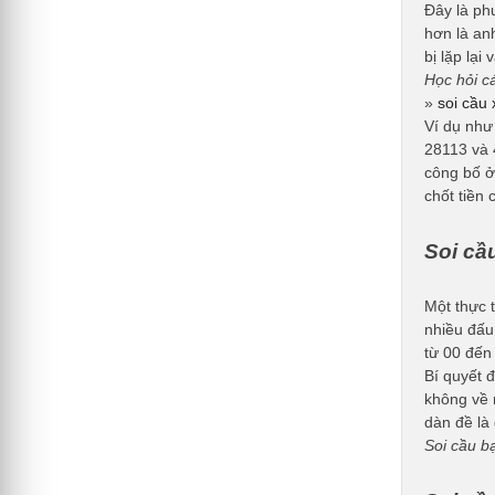
Đây là ph
hơn là anh
bị lặp lại
Học hỏi c
»
soi cầu
Ví dụ như 
28113 và 4
công bố ở
chốt tiền
Soi cầ
Một thực t
nhiều đấu
từ 00 đến
Bí quyết 
không về 
dàn đề là
Soi cầu b