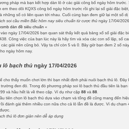
ương pháp mà bạn kết hợp dàn lô ở các giải công bố ngày hôm trước. 
 em theo dõi KQXS công bố ngày hôm trước rồi ghi lại số giải đặc biệt,
 và những số có liên quan tới nhau. Cuối cùng bạn đem giữ lại một số dị
ách soi cầu miền Bắc hôm nay siêu chuẩn từ cược thủ
ngày 17/04/202
 xsmb dàn đề siêu chuẩn
«
vào ngày 17/04/2026 bạn quan sát thấy kết quả bảng xổ số giải đặc biệt,
38. Công việc của bạn lúc này là hãy tìm và xóa các con số lặp, số can
 các giải nên cũng bỏ. Vậy ta chỉ còn 5 và 0. Bây giờ bạn đem 2 số này
 cho ngày hôm nay.
u lô bạch thủ
ngày 17/04/2026
ế cho thấy muốn chơi lớn thì bạn nhất định phải nuôi bạch thủ lô. Đây
 trường đen đỏ. Trong đó phương pháp soi lô bạch thủ đầu tiên là bạn
 99 và hầu hết là về theo cặp. Ví dụ như cặp
88
và
88
.
đầu tiên chọn lô bạch thủ dựa vào chạm và tổng đề cũng mang đến hi
rồi đánh gài thêm nhiều con nữa cho cả lô lẫn đề là được. Ví dụ chạm 
 được.
ạch thủ lô đơn giản nên dễ áp dụng