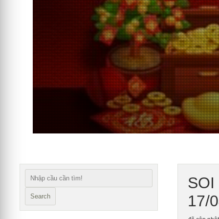
SOI
17/
Search