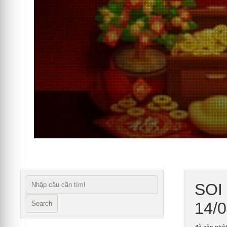
SOI
14/
Search