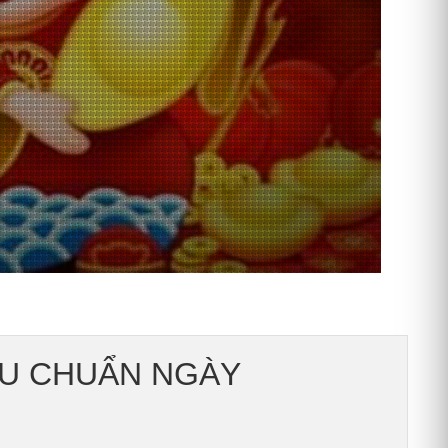
ÊU CHUẨN NGÀY