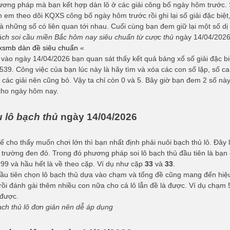
ương pháp mà bạn kết hợp dàn lô ở các giải công bố ngày hôm trước. 
 em theo dõi KQXS công bố ngày hôm trước rồi ghi lại số giải đặc biệt,
 và những số có liên quan tới nhau. Cuối cùng bạn đem giữ lại một số dị
ách soi cầu miền Bắc hôm nay siêu chuẩn từ cược thủ
ngày 14/04/202
 xsmb dàn đề siêu chuẩn
«
vào ngày 14/04/2026 bạn quan sát thấy kết quả bảng xổ số giải đặc biệt,
39. Công việc của bạn lúc này là hãy tìm và xóa các con số lặp, số can
 các giải nên cũng bỏ. Vậy ta chỉ còn 0 và 5. Bây giờ bạn đem 2 số này
 cho ngày hôm nay.
u lô bạch thủ
ngày 14/04/2026
ế cho thấy muốn chơi lớn thì bạn nhất định phải nuôi bạch thủ lô. Đây
 trường đen đỏ. Trong đó phương pháp soi lô bạch thủ đầu tiên là bạn
 99 và hầu hết là về theo cặp. Ví dụ như cặp
33
và
33
.
đầu tiên chọn lô bạch thủ dựa vào chạm và tổng đề cũng mang đến hi
rồi đánh gài thêm nhiều con nữa cho cả lô lẫn đề là được. Ví dụ chạm 
 được.
ạch thủ lô đơn giản nên dễ áp dụng