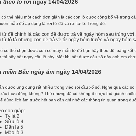
 theo lô rơi
ngày 14/04/2026
 có thể hiểu một cách đơn giản là các con lô được công bố về trong cá
huôn mẫu để áp dụng là rơi từ đề và rơi từ lô. Trong đó:
 từ đề chính là các con đề được trả về ngày hôm sau trùng với 
 từ lô là những con đề trả về từ ngày hôm trước và ngay hôm s
ể có thể chọn được con số may mắn từ để bạn hãy theo dõi bảng kết quả
lên thì hãy bắt ngay cầu lô này. Một khi bắt được cầu số này anh em c
u miền Bắc ngày âm
ngày 14/04/2026
ẫn được ứng dụng rất nhiều trong việc soi cầu xổ số. Nghe qua các so
 xác thực đúng không? Thế nhưng đã có không ít cược thủ giành chiến 
ể dùng lịch âm trước hết bạn cần ghi nhớ các thông tin quan trọng dướ
o con giáp:
Tý là 2
Sửu là 4
Dần là 5
Mão là 3