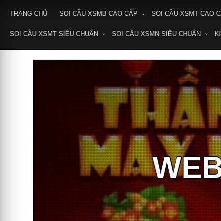
Skip
to
TRANG CHỦ
SOI CẦU XSMB CAO CẤP
SOI CẦU XSMT CAO 
content
SOI CẦU XSMT SIÊU CHUẨN
SOI CẦU XSMN SIÊU CHUẨN
K
WEB