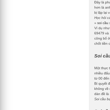
Đây là ph
hơn là anh
bị lặp lại
Học hỏi c
»
soi cầu
Ví dụ như 
69479 và 5
công bố ở
chốt tiền
Soi cầ
Một thực t
nhiều đấu
từ 00 đến
Bí quyết 
không về 
dàn đề là
Soi cầu b