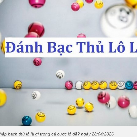
áp bạch thủ lô là gì trong cá cược lô đề? ngày 28/04/2026