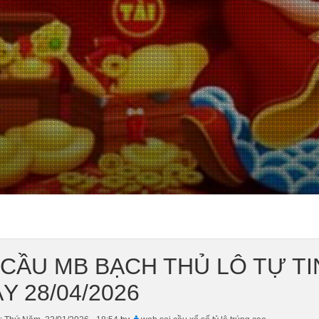
 CẦU MB BẠCH THỦ LÔ TỰ T
Y 28/04/2026