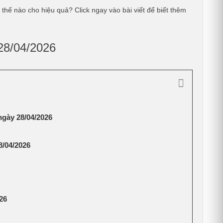
thế nào cho hiệu quả? Click ngay vào bài viết để biết thêm
 28/04/2026
ngày 28/04/2026
8/04/2026
26