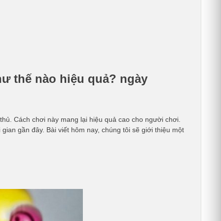
như thế nào hiệu quả? ngày
 thủ. Cách chơi này mang lại hiệu quả cao cho người chơi.
gian gần đây. Bài viết hôm nay, chúng tôi sẽ giới thiệu một