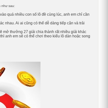
n như sau:
 vào quá nhiều con số lô đề cùng lúc, anh em chỉ cần
 nhau. Ai ai cũng có thể dễ dàng tiếp cận và trải
ẽ mở thưởng 27 giải chia thành rất nhiều giải khác
ô thì anh em sẽ có thể chơi theo kiểu lô dàn hoặc song