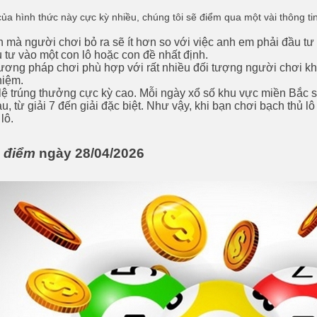
ủa hình thức này cực kỳ nhiều, chúng tôi sẽ điểm qua một vài thông ti
 mà người chơi bỏ ra sẽ ít hơn so với việc anh em phải đầu tư
 tư vào một con lô hoặc con đề nhất định.
ơng pháp chơi phù hợp với rất nhiều đối tượng người chơi khác
hiệm.
lệ trúng thưởng cực kỳ cao. Mỗi ngày xổ số khu vực miền Bắc s
u, từ giải 7 đến giải đặc biệt. Như vậy, khi bạn chơi bạch thủ l
 lô.
 điểm
ngày 28/04/2026