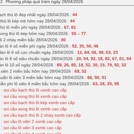
Phương pháp quả trám ngày 28/04/2026
ạch thủ lô đẹp nhất ngày 28/04/2026 :
44
thủ lô kép mb hôm nay 28/04/2026 :
44
thủ lô miễn phí ngày 28/04/2026 :
67, 81
ong thủ lô kép hôm nay 28/04/2026 :
55 – 77
lô 2 nháy miền bắc 28/04/2026 :
00
àn lô 4 số miễn phí ngày 28/04/2026 :
52, 35, 50, 46
àn lô 6 số cực chuẩn ngày 28/04/2026 :
12, 84, 06, 98, 03, 23
àn lô 8 số siêu chuẩn ngày 28/04/2026 :
20, 54, 92, 18, 82, 67, 01, 84
àn lô 10 số ngày 28/04/2026 :
89, 26, 85, 18, 52, 30, 15, 79, 92, 32
ô xiên 2 miền bắc hôm nay 28/04/2026 :
69, 52
huẩn lô xiên 3 miền bắc hôm nay 28/04/2026 :
66, 90, 91
iễn phí lô xiên 4 miền bắc hôm nay 28/04/2026 :
63, 28, 35, 95
 :
soi cầu bạch thủ lô xsmb cao cấp
 :
soi cầu song thủ lô xsmb cao cấp
 :
soi cầu bạch thủ lô kép xsmb cao cấp
 :
soi cầu song thủ lô xsmb cao cấp
 :
soi cầu bạch thủ lô 2 nháy xsmb cao cấp
 :
soi cầu lô xiên 2 xsmb cao cấp
 :
soi cầu lô xiên 3 xsmb cao cấp
 :
soi cầu lô xiên 4 xsmb cao cấp