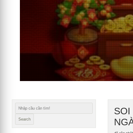
SOI
NGÀ
Search