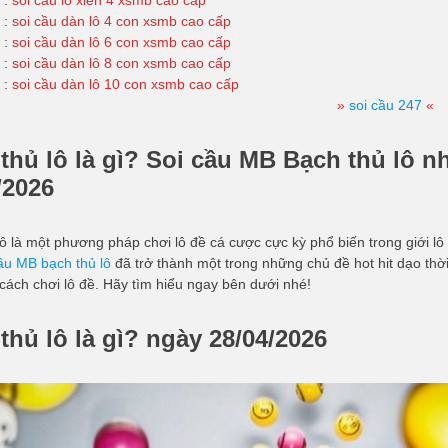
 :
soi cầu dàn lô 4 con xsmb cao cấp
 :
soi cầu dàn lô 6 con xsmb cao cấp
 :
soi cầu dàn lô 8 con xsmb cao cấp
 :
soi cầu dàn lô 10 con xsmb cao cấp
»
soi cầu 247
«
thủ lô là gì? Soi cầu MB Bạch thủ lô 
/2026
lô là một phương pháp chơi lô đề cá cược cực kỳ phổ biến trong giới lô
ầu MB bạch thủ lô
đã trở thành một trong những chủ đề hot hit dạo thời 
cách chơi lô đề. Hãy tìm hiểu ngay bên dưới nhé!
thủ lô là gì? ngày 28/04/2026