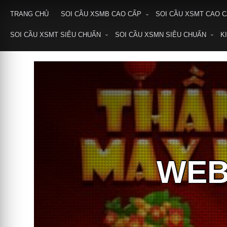
Skip
to
TRANG CHỦ
SOI CẦU XSMB CAO CẤP
SOI CẦU XSMT CAO 
content
SOI CẦU XSMT SIÊU CHUẨN
SOI CẦU XSMN SIÊU CHUẨN
K
WEB