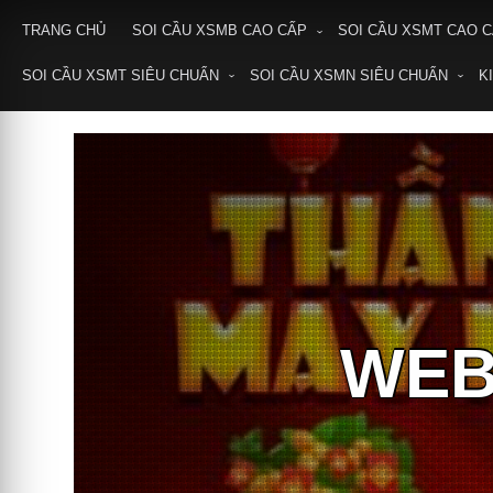
Skip
to
TRANG CHỦ
SOI CẦU XSMB CAO CẤP
SOI CẦU XSMT CAO 
content
SOI CẦU XSMT SIÊU CHUẨN
SOI CẦU XSMN SIÊU CHUẨN
K
WEB