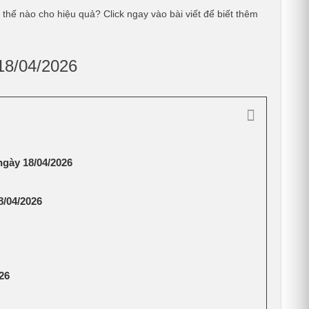
thế nào cho hiệu quả? Click ngay vào bài viết để biết thêm
 18/04/2026
ngày 18/04/2026
8/04/2026
26