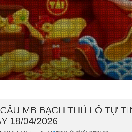
 CẦU MB BẠCH THỦ LÔ TỰ T
Y 18/04/2026