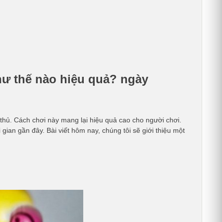
như thế nào hiệu quả? ngày
 thủ. Cách chơi này mang lại hiệu quả cao cho người chơi.
gian gần đây. Bài viết hôm nay, chúng tôi sẽ giới thiệu một