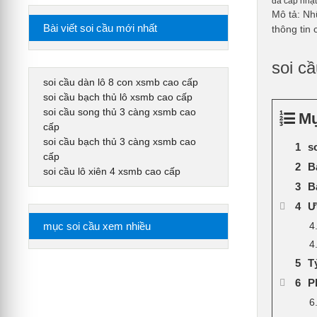
đã câp nhậ
Mô tả: Nh
Bài viết soi cầu mới nhất
thông tin c
soi c
soi cầu dàn lô 8 con xsmb cao cấp
soi cầu bạch thủ lô xsmb cao cấp
soi cầu song thủ 3 càng xsmb cao
Mụ
cấp
soi cầu bạch thủ 3 càng xsmb cao
s
cấp
B
soi cầu lô xiên 4 xsmb cao cấp
B
Ư
mục soi cầu xem nhiều
T
P