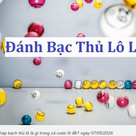
áp bạch thủ lô là gì trong cá cược lô đề? ngày 07/05/2026