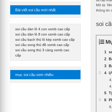
đã câp nhậ
Mô tả: Nh
Bài viết soi cầu mới nhất
thông tin c
soi c
soi cầu dàn lô 4 con xsmb cao cấp
soi cầu dàn lô 8 con xsmb cao cấp
soi cầu bạch thủ lô kép xsmb cao cấp
Mụ
soi cầu song thủ đề xsmb cao cấp
soi cầu song thủ 3 càng xsmb cao
s
cấp
B
B
Ư
mục soi cầu xem nhiều
T
P