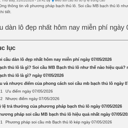
t:
Thứ Bảy, 31/01/2026 - 18:42
by
web soi cầu xổ số tỷ lệ trúng cao
ững thông tin về phương pháp bạch thủ lô. Soi cầu MB bạch thủ lô như 
hi tiết.
ầu dàn lô đẹp nhất hôm nay miễn phí ngày
c lục
oi cầu dàn lô đẹp nhất hôm nay miễn phí ngày 07/05/2026
ạch thủ lô là gì? Soi cầu MB Bạch thủ lô như thế nào hiệu quả? 
ạch thủ lô là gì? ngày 07/05/2026
u và nhược điểm của phong cách soi cầu mb bạch thủ lô ngày 0
Ưu điểm ngày 07/05/2026
Nhược điểm ngày 07/05/2026
ỷ lệ trả thưởng của phương pháp bạch thủ lô ngày 07/05/2026
hương pháp soi cầu MB bạch thủ lô hiệu quả nhất ngày 07/05/20
Phương pháp soi cầu mb Bạch thủ lô kép ngày 07/05/2026