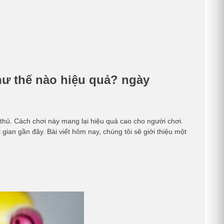
như thế nào hiệu quả? ngày
 thủ. Cách chơi này mang lại hiệu quả cao cho người chơi.
gian gần đây. Bài viết hôm nay, chúng tôi sẽ giới thiệu một