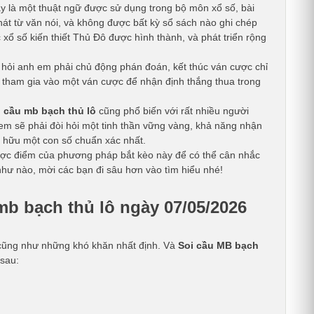
đây là một thuật ngữ được sử dụng trong bộ môn xổ số, bài
hát từ văn nói, và không được bất kỳ sổ sách nào ghi chép
ổ số kiến thiết Thủ Đô được hình thành, và phát triển rộng
i hỏi anh em phải chủ động phán đoán, kết thúc ván cược chỉ
n tham gia vào một ván cược để nhận định thắng thua trong
i cầu mb bạch thủ lô
cũng phổ biến với rất nhiều người
h em sẽ phải đòi hỏi một tinh thần vững vàng, khả năng nhận
 hữu một con số chuẩn xác nhất.
hược điểm của phương pháp bắt kèo này để có thể cân nhắc
hư nào, mời các bạn đi sâu hơn vào tìm hiểu nhé!
b bạch thủ lô ngày 07/05/2026
 cũng như những khó khăn nhất định. Và
Soi cầu MB bạch
 sau: