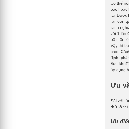
Có thể nói
bạc hoặc 
lại. Được
rãi toàn q
Định nghĩ
với 1 lần
bộ môn lô
Vậy thì b
chơi. Các
định, phá
Sau khi đ
áp dụng h
Ưu và
Đối với t
thủ lô
thì
Ưu đi