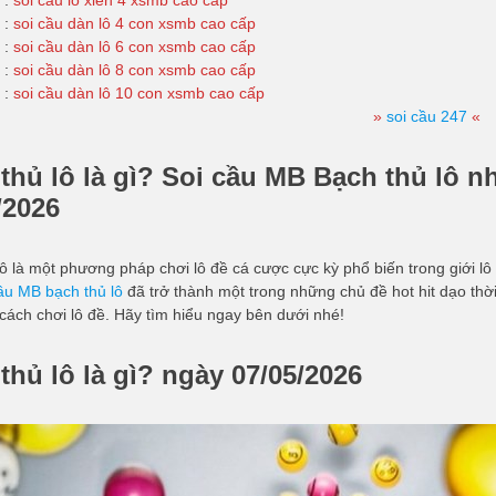
 :
soi cầu dàn lô 4 con xsmb cao cấp
 :
soi cầu dàn lô 6 con xsmb cao cấp
 :
soi cầu dàn lô 8 con xsmb cao cấp
 :
soi cầu dàn lô 10 con xsmb cao cấp
»
soi cầu 247
«
thủ lô là gì? Soi cầu MB Bạch thủ lô 
/2026
lô là một phương pháp chơi lô đề cá cược cực kỳ phổ biến trong giới lô
ầu MB bạch thủ lô
đã trở thành một trong những chủ đề hot hit dạo thời 
cách chơi lô đề. Hãy tìm hiểu ngay bên dưới nhé!
thủ lô là gì? ngày 07/05/2026