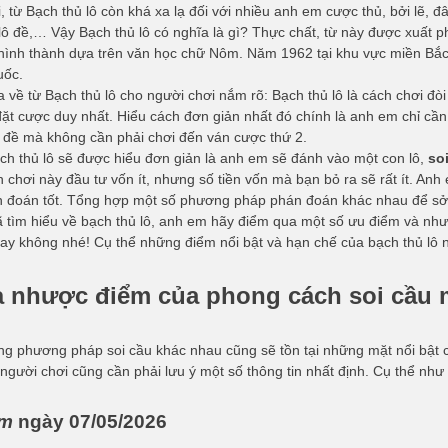
, từ Bạch thủ lô còn khá xa lạ đối với nhiều anh em cược thủ, bởi lẽ, 
lô đề,… Vậy Bạch thủ lô có nghĩa là gì? Thực chất, từ này được xuất p
 hình thành dựa trên văn học chữ Nôm. Năm 1962 tại khu vực miền Bắc x
uốc.
a về từ Bạch thủ lô cho người chơi nắm rõ: Bạch thủ lô là cách chơi đò
 đặt cược duy nhất. Hiểu cách đơn giản nhất đó chính là anh em chỉ cầ
 đề mà không cần phải chơi đến ván cược thứ 2.
ạch thủ lô sẽ được hiểu đơn giản là anh em sẽ đánh vào một con lô,
so
h chơi này đầu tư vốn ít, nhưng số tiền vốn mà bạn bỏ ra sẽ rất ít. An
n đoán tốt. Tổng hợp một số phương pháp phán đoán khác nhau để sở
ã tìm hiểu về bạch thủ lô, anh em hãy điểm qua một số ưu điểm và n
ay không nhé! Cụ thể những điểm nổi bật và hạn chế của bạch thủ lô n
 nhược điểm của phong cách soi cầu m
ừng phương pháp soi cầu khác nhau cũng sẽ tồn tại những mặt nổi bật
 người chơi cũng cần phải lưu ý một số thông tin nhất định. Cụ thể như
ểm
ngày 07/05/2026