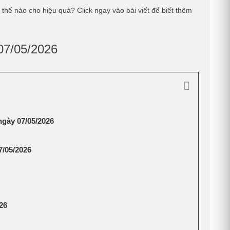
thế nào cho hiệu quả? Click ngay vào bài viết để biết thêm
 07/05/2026
ngày 07/05/2026
7/05/2026
26