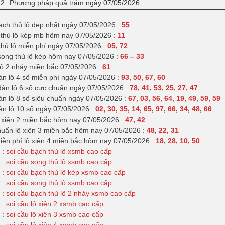
Phương pháp quả trám ngày 07/05/2026
ạch thủ lô đẹp nhất ngày 07/05/2026 :
55
thủ lô kép mb hôm nay 07/05/2026 :
11
thủ lô miễn phí ngày 07/05/2026 :
05, 72
ong thủ lô kép hôm nay 07/05/2026 :
66 – 33
lô 2 nháy miền bắc 07/05/2026 :
61
àn lô 4 số miễn phí ngày 07/05/2026 :
93, 50, 67, 60
àn lô 6 số cực chuẩn ngày 07/05/2026 :
78, 41, 53, 25, 27, 47
àn lô 8 số siêu chuẩn ngày 07/05/2026 :
67, 03, 56, 64, 19, 49, 59, 59
àn lô 10 số ngày 07/05/2026 :
02, 30, 35, 14, 65, 97, 66, 34, 48, 66
ô xiên 2 miền bắc hôm nay 07/05/2026 :
47, 42
huẩn lô xiên 3 miền bắc hôm nay 07/05/2026 :
48, 22, 31
iễn phí lô xiên 4 miền bắc hôm nay 07/05/2026 :
18, 28, 10, 50
 :
soi cầu bạch thủ lô xsmb cao cấp
 :
soi cầu song thủ lô xsmb cao cấp
 :
soi cầu bạch thủ lô kép xsmb cao cấp
 :
soi cầu song thủ lô xsmb cao cấp
 :
soi cầu bạch thủ lô 2 nháy xsmb cao cấp
 :
soi cầu lô xiên 2 xsmb cao cấp
 :
soi cầu lô xiên 3 xsmb cao cấp
 :
soi cầu lô xiên 4 xsmb cao cấp