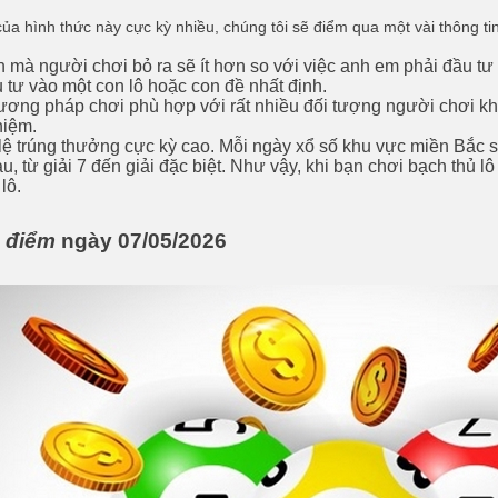
ủa hình thức này cực kỳ nhiều, chúng tôi sẽ điểm qua một vài thông ti
 mà người chơi bỏ ra sẽ ít hơn so với việc anh em phải đầu tư
 tư vào một con lô hoặc con đề nhất định.
ơng pháp chơi phù hợp với rất nhiều đối tượng người chơi khác
hiệm.
lệ trúng thưởng cực kỳ cao. Mỗi ngày xổ số khu vực miền Bắc s
u, từ giải 7 đến giải đặc biệt. Như vậy, khi bạn chơi bạch thủ l
 lô.
 điểm
ngày 07/05/2026