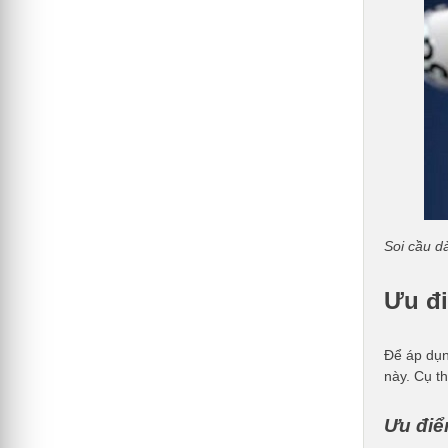
Soi cầu d
Ưu đi
Để áp dụ
này. Cụ th
Ưu đi