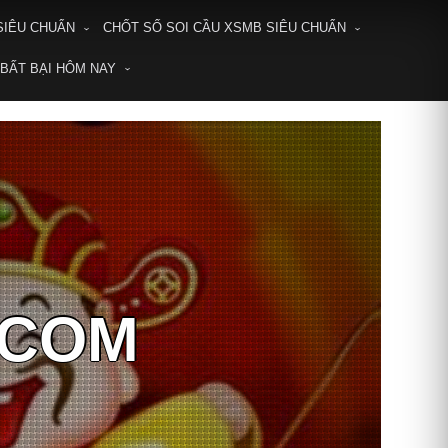
SIÊU CHUẨN
CHỐT SỐ SOI CẦU XSMB SIÊU CHUẨN
 BẤT BẠI HÔM NAY
.COM