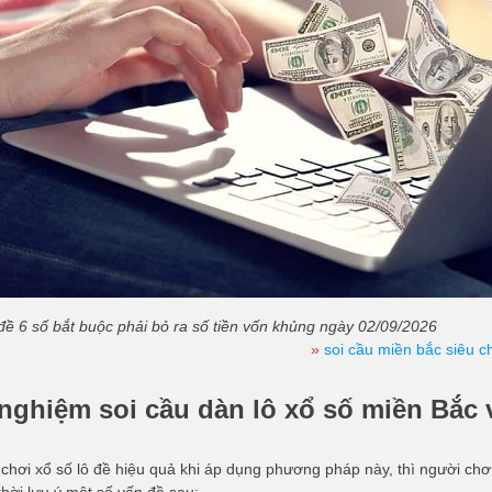
đề 6 số bắt buộc phải bỏ ra số tiền vốn khủng ngày 02/09/2026
»
soi cầu miền bắc siêu 
nghiệm soi cầu dàn lô xổ số miền Bắc v
 chơi xổ số lô đề hiệu quả khi áp dụng phương pháp này, thì người chơ