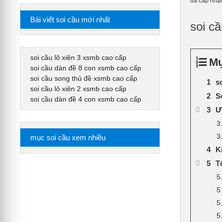
đã câp nhậ
Bài viết soi cầu mới nhất
soi c
soi cầu lô xiên 3 xsmb cao cấp
Mụ
soi cầu dàn đề 8 con xsmb cao cấp
soi cầu song thủ đề xsmb cao cấp
s
soi cầu lô xiên 2 xsmb cao cấp
S
soi cầu dàn đề 4 con xsmb cao cấp
Ư
mục soi cầu xem nhiều
K
T