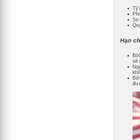
Tỷ 
Phư
So 
Quy
Hạn c
Bởi
sẽ 
Ngu
khô
Bởi
đư