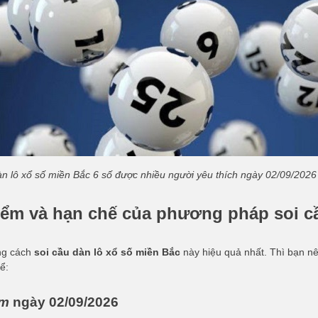
àn lô xổ số miền Bắc 6 số được nhiều người yêu thích ngày 02/09/2026
ểm và hạn chế của phương pháp soi cầ
ng cách
soi cầu dàn lô xổ số miền Bắc
này hiệu quả nhất. Thì bạn n
ể:
ểm
ngày 02/09/2026