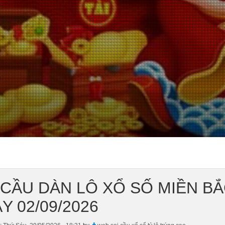
 CẦU DÀN LÔ XỔ SỐ MIỀN BẮ
Y 02/09/2026