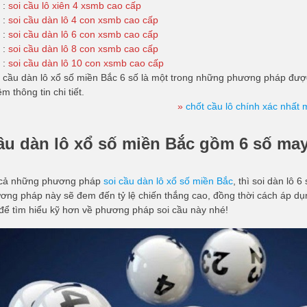
 :
soi cầu lô xiên 4 xsmb cao cấp
 :
soi cầu dàn lô 4 con xsmb cao cấp
 :
soi cầu dàn lô 6 con xsmb cao cấp
 :
soi cầu dàn lô 8 con xsmb cao cấp
 :
soi cầu dàn lô 10 con xsmb cao cấp
i cầu dàn lô xổ số miền Bắc 6 số là một trong những phương pháp được 
êm thông tin chi tiết.
»
chốt cầu lô chính xác nhất 
ầu dàn lô xổ số miền Bắc gồm 6 số ma
t cả những phương pháp
soi cầu dàn lô xổ số miền Bắc
, thì soi dàn lô
ương pháp này sẽ đem đến tỷ lệ chiến thắng cao, đồng thời cách áp dụn
 để tìm hiểu kỹ hơn về phương pháp soi cầu này nhé!