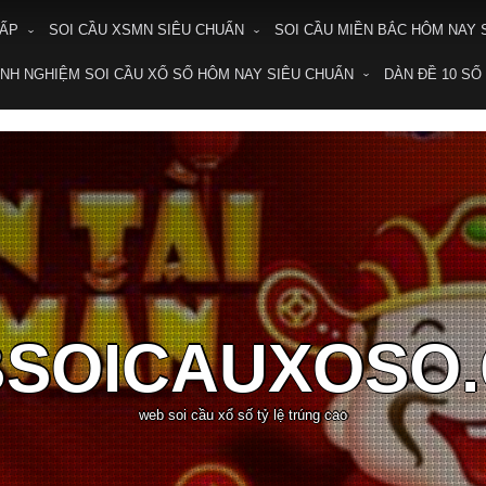
CẤP
SOI CẦU XSMN SIÊU CHUẨN
SOI CẦU MIỀN BẮC HÔM NAY 
INH NGHIỆM SOI CẦU XỔ SỐ HÔM NAY SIÊU CHUẨN
DÀN ĐỀ 10 SỐ
SOICAUXOSO
web soi cầu xổ số tỷ lệ trúng cao