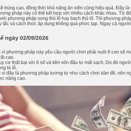
lệ trúng cao, đồng thời khả năng ăn xiên cũng hiệu quả. Đây l
ơng pháp này có thể kết hợp với nhiều cách khác nhau. Từ đó 
với phương pháp song thủ lô hay bạch thủ lô. Thì phương pháp 
 tắc và cách thức áp dụng không quá phức tạp. Ngay cả người
hế
ngày 02/09/2026
 vì phương pháp này yêu cầu người chơi phải nuôi 6 con số ma
rất cao.
y cơ thất bại với 6 số và tiền vốn đầu tư mất sạch, Do đó ngườ
ng bị lỗ.
 vì đây là phương pháp tương tự như cách chơi dàn đề, nên ng
ợc nâng cao.