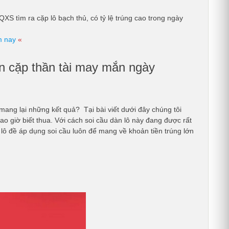
XS tìm ra cặp lô bạch thủ, có tỷ lệ trúng cao trong ngày
m nay
«
n cặp thần tài may mắn ngày
ang lại những kết quả? Tại bài viết dưới đây chúng tôi
 giờ biết thua. Với cách soi cầu dàn lô này đang được rất
lô đề áp dụng soi cầu luôn để mang về khoản tiền trúng lớn