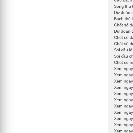
Song thủ 
Dự đoán s
Bạch thủ 
Chốt số d
Dự đoán d
Chốt số d
Chốt số d
Soi cầu l
Soi cầu c
Chốt số m
Xem ngay
Xem ngay
Xem ngay
Xem ngay
Xem ngay
Xem ngay
Xem ngay
Xem ngay
Xem ngay
Xem ngay
Xem ngay