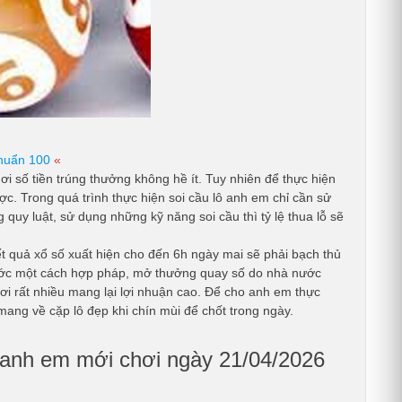
chuẩn 100
«
i số tiền trúng thưởng không hề ít. Tuy nhiên để thực hiện
c. Trong quá trình thực hiện soi cầu lô anh em chỉ cần sử
y luật, sử dụng những kỹ năng soi cầu thì tỷ lệ thua lỗ sẽ
t quả xổ số xuất hiện cho đến 6h ngày mai sẽ phải bạch thủ
nước một cách hợp pháp, mở thưởng quay số do nhà nước
ơi rất nhiều mang lại lợi nhuận cao. Để cho anh em thực
mang về cặp lô đẹp khi chín mùi để chốt trong ngày.
 anh em mới chơi ngày 21/04/2026