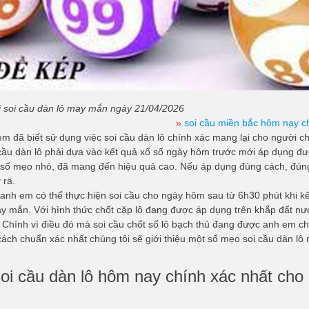
ại soi cầu dàn lô may mắn ngày 21/04/2026
»
soi cầu miền bắc hôm nay 
m đã biết sử dụng việc soi cầu dàn lô chính xác mang lại cho người chơ
cầu dàn lô phải dựa vào kết quả xổ số ngày hôm trước mới áp dụng đượ
số mẹo nhỏ, đã mang đến hiệu quả cao. Nếu áp dụng đúng cách, đúng qu
 ra.
 anh em có thể thực hiện soi cầu cho ngày hôm sau từ 6h30 phút khi kế
y mắn. Với hình thức chốt cặp lô đang được áp dụng trên khắp đất 
. Chính vì điều đó mà soi cầu chốt số lô bạch thủ đang được anh em ch
cách chuẩn xác nhất chúng tôi sẽ giới thiệu một số mẹo soi cầu dàn lô 
oi cầu dàn lô hôm nay chính xác nhất cho