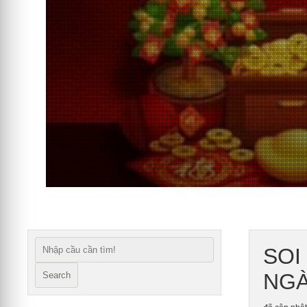
SOI
NGÀ
Search