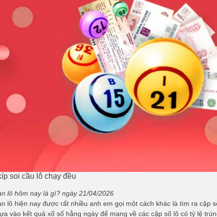
kíp soi cầu lô chạy đều
àn lô hôm nay là gì? ngày 21/04/2026
àn lô hiện nay được rất nhiều anh em gọi một cách khác là tìm ra cặp 
ựa vào kết quả xổ số hằng ngày để mang về các cặp số lô có tỷ lệ trú