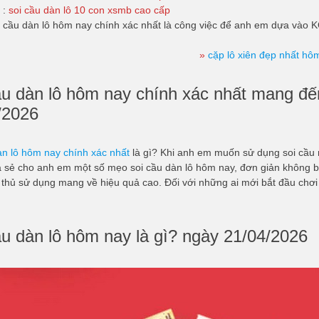
 :
soi cầu dàn lô 10 con xsmb cao cấp
i cầu dàn lô hôm nay chính xác nhất là công việc để anh em dựa vào KQ
»
cặp lô xiên đẹp nhất hô
ầu dàn lô hôm nay chính xác nhất mang đế
/2026
àn lô hôm nay chính xác nhất
là gì? Khi anh em muốn sử dụng soi cầu m
 sẻ cho anh em một số mẹo soi cầu dàn lô hôm nay, đơn giản không bao
 thủ sử dụng mang về hiệu quả cao. Đối với những ai mới bắt đầu chơi 
ầu dàn lô hôm nay là gì? ngày 21/04/2026