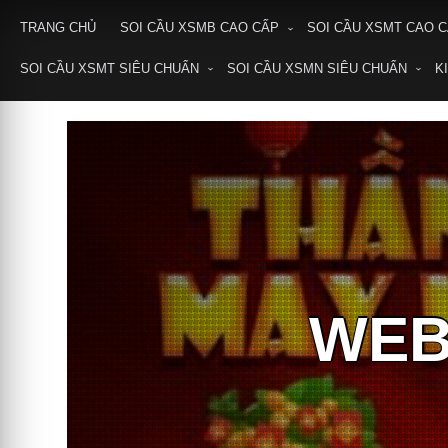
Skip
to
TRANG CHỦ
SOI CẦU XSMB CAO CẤP
SOI CẦU XSMT CAO 
content
SOI CẦU XSMT SIÊU CHUẨN
SOI CẦU XSMN SIÊU CHUẨN
K
WEB