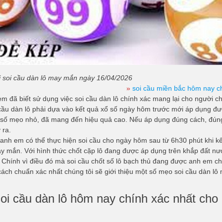
ại soi cầu dàn lô may mắn ngày 16/04/2026
»
soi cầu miền bắc hôm nay 
m đã biết sử dụng việc soi cầu dàn lô chính xác mang lại cho người chơ
cầu dàn lô phải dựa vào kết quả xổ số ngày hôm trước mới áp dụng đượ
số mẹo nhỏ, đã mang đến hiệu quả cao. Nếu áp dụng đúng cách, đúng qu
 ra.
 anh em có thể thực hiện soi cầu cho ngày hôm sau từ 6h30 phút khi kế
y mắn. Với hình thức chốt cặp lô đang được áp dụng trên khắp đất 
. Chính vì điều đó mà soi cầu chốt số lô bạch thủ đang được anh em ch
cách chuẩn xác nhất chúng tôi sẽ giới thiệu một số mẹo soi cầu dàn lô 
oi cầu dàn lô hôm nay chính xác nhất cho