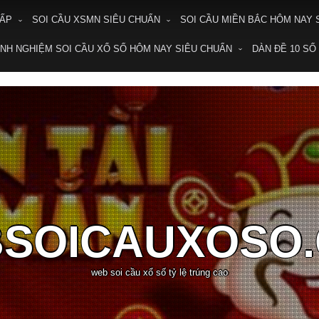
CẤP
SOI CẦU XSMN SIÊU CHUẨN
SOI CẦU MIỀN BẮC HÔM NAY 
INH NGHIỆM SOI CẦU XỔ SỐ HÔM NAY SIÊU CHUẨN
DÀN ĐỀ 10 SỐ
SOICAUXOSO
web soi cầu xổ số tỷ lệ trúng cao