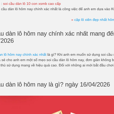
 :
soi cầu dàn lô 10 con xsmb cao cấp
i cầu dàn lô hôm nay chính xác nhất là công việc để anh em dựa vào KQ
»
cặp lô xiên đẹp nhất hô
ầu dàn lô hôm nay chính xác nhất mang đế
/2026
àn lô hôm nay chính xác nhất
là gì? Khi anh em muốn sử dụng soi cầu m
 sẻ cho anh em một số mẹo soi cầu dàn lô hôm nay, đơn giản không bao
 thủ sử dụng mang về hiệu quả cao. Đối với những ai mới bắt đầu chơi 
ầu dàn lô hôm nay là gì? ngày 16/04/2026