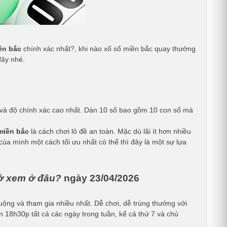
iền bắc
chính xác nhất?, khi nào xổ số miền bắc quay thưởng
đây nhé.
g và độ chính xác cao nhất. Dàn 10 số bao gồm 10 con số mà
 miền bắc
là cách chơi lô đề an toàn. Mặc dù lãi ít hơn nhiều
ủa mình một cách tối ưu nhất có thể thì đây là một sự lựa
 ở xem ở đâu?
ngày 23/04/2026
uộng và tham gia nhiều nhất. Dễ chơi, dễ trúng thưởng với
n 18h30p tất cả các ngày trong tuần, kể cả thứ 7 và chủ