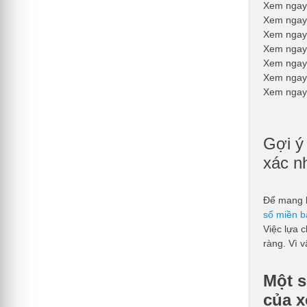
Xem ngay
Xem ngay
Xem ngay
Xem ngay
Xem ngay
Xem ngay
Xem ngay
Gợi ý
xác n
Để mang l
số miền b
Việc lựa 
ràng. Vì 
Một s
của x