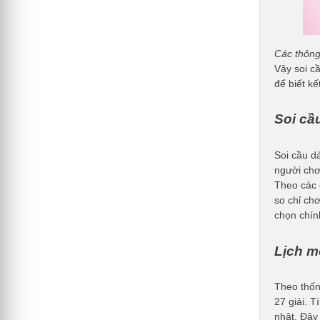
Các thông
Vậy soi c
để biết kế
Soi cầu
Soi cầu d
người chơ
Theo các 
so chỉ ch
chọn chín
Lịch m
Theo thốn
27 giải. 
nhật. Đây