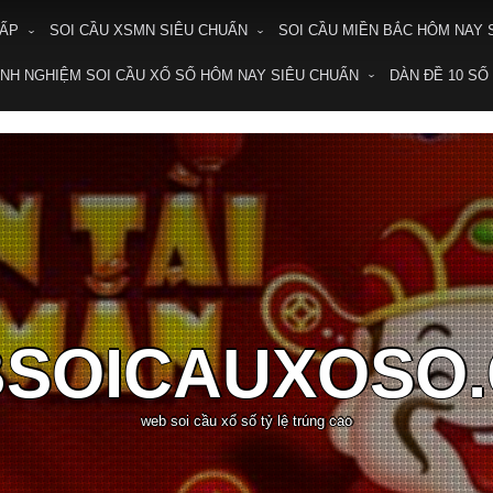
CẤP
SOI CẦU XSMN SIÊU CHUẨN
SOI CẦU MIỀN BẮC HÔM NAY 
INH NGHIỆM SOI CẦU XỔ SỐ HÔM NAY SIÊU CHUẨN
DÀN ĐỀ 10 SỐ
SOICAUXOSO
web soi cầu xổ số tỷ lệ trúng cao