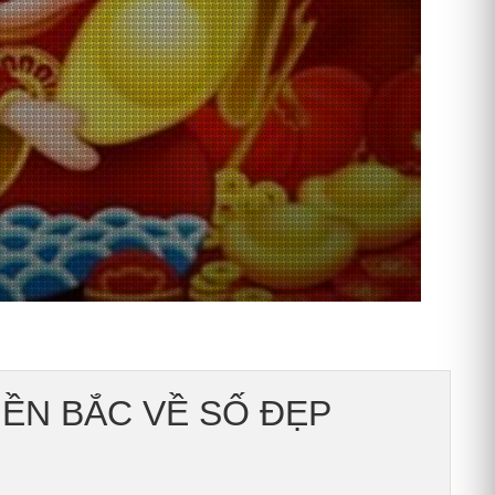
IỀN BẮC VỀ SỐ ĐẸP