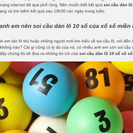
mạng internet đã quá phổ rộng. Nên muốn biết kết quả
soi cầu dàn lô
ạng và tìm kiếm kết quả sau 18h30 các ngày trong tuần.
 anh em nên soi cầu dàn lô 10 số của xổ số miền
nh em tân lô thủ hoặc những người mới tìm hiểu về soi cầu lô, nói đến 
không nào? Cái gì cũng có lý do của nó, có nhiều anh em còn soi cầu d
đây chúng tôi sẽ đưa ra những lợi ích của
soi cầu dàn lô 10 số xổ s