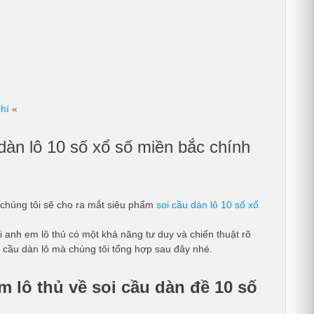
hí
«
àn lô 10 số xổ số miền bắc chính
 chúng tôi sẽ cho ra mắt siêu phẩm
soi cầu dàn lô 10 số xổ
i anh em lô thủ có một khả năng tư duy và chiến thuật rõ
 cầu dàn lô mà chúng tôi tổng hợp sau đây nhé.
m lô thủ về soi cầu dàn đề 10 số