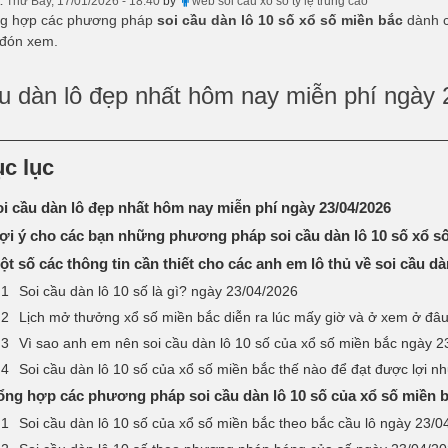
t:
Thứ Bảy, 17/01/2026 - 18:40
by
web soi cầu xổ số tỷ lệ trúng cao
ổng hợp các phương pháp
soi cầu dàn lô 10 số xổ số miền bắc
dành ch
 đón xem.
ầu dàn lô đẹp nhất hôm nay miễn phí ngày
c lục
oi cầu dàn lô đẹp nhất hôm nay miễn phí ngày 23/04/2026
ợi ý cho các bạn những phương pháp soi cầu dàn lô 10 số xổ số
ột số các thông tin cần thiết cho các anh em lô thủ về soi cầu d
Soi cầu dàn lô 10 số là gì? ngày 23/04/2026
Lịch mở thưởng xổ số miền bắc diễn ra lúc mấy giờ và ở xem ở đâ
Vì sao anh em nên soi cầu dàn lô 10 số của xổ số miền bắc ngày 2
Soi cầu dàn lô 10 số của xổ số miền bắc thế nào để đạt được lợi 
ổng hợp các phương pháp soi cầu dàn lô 10 số của xổ số miền b
Soi cầu dàn lô 10 số của xổ số miền bắc theo bắc cầu lô ngày 23/0