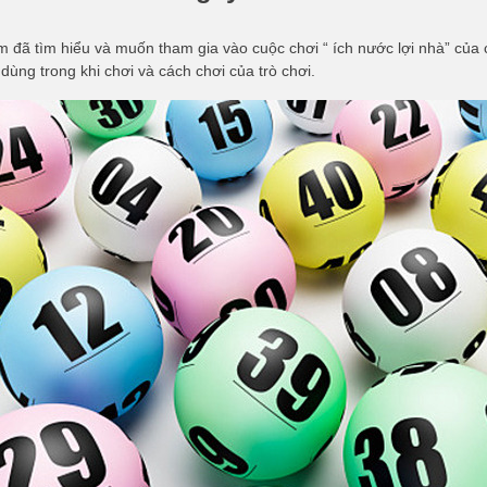
m đã tìm hiểu và muốn tham gia vào cuộc chơi “ ích nước lợi nhà” của 
dùng trong khi chơi và cách chơi của trò chơi.