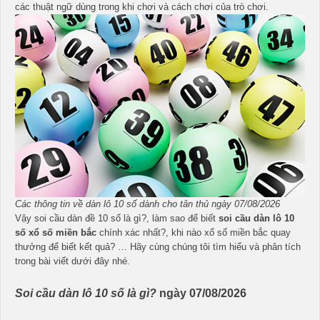
các thuật ngữ dùng trong khi chơi và cách chơi của trò chơi.
Các thông tin về dàn lô 10 số dành cho tân thủ ngày 07/08/2026
Vậy soi cầu dàn đề 10 số là gì?, làm sao để biết
soi cầu dàn lô 10
số xổ số miền bắc
chính xác nhất?, khi nào xổ số miền bắc quay
thưởng để biết kết quả? … Hãy cùng chúng tôi tìm hiểu và phân tích
trong bài viết dưới đây nhé.
Soi cầu dàn lô 10 số là gì?
ngày 07/08/2026