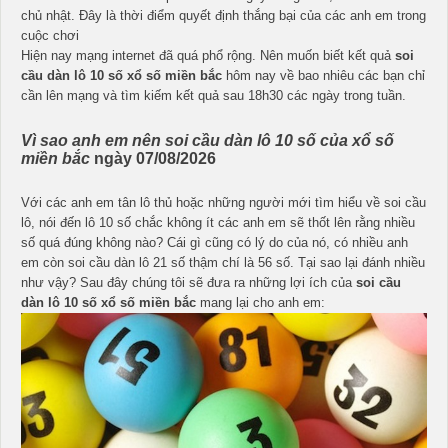
chủ nhật. Đây là thời điểm quyết định thắng bại của các anh em trong
cuộc chơi
Hiện nay mạng internet đã quá phổ rộng. Nên muốn biết kết quả
soi
cầu dàn lô 10 số xổ số miền bắc
hôm nay về bao nhiêu các bạn chỉ
cần lên mạng và tìm kiếm kết quả sau 18h30 các ngày trong tuần.
Vì sao anh em nên soi cầu dàn lô 10 số của xổ số
miền bắc
ngày 07/08/2026
Với các anh em tân lô thủ hoặc những người mới tìm hiểu về soi cầu
lô, nói đến lô 10 số chắc không ít các anh em sẽ thốt lên rằng nhiều
số quá đúng không nào? Cái gì cũng có lý do của nó, có nhiều anh
em còn soi cầu dàn lô 21 số thậm chí là 56 số. Tại sao lại đánh nhiều
như vậy? Sau đây chúng tôi sẽ đưa ra những lợi ích của
soi cầu
dàn lô 10 số xổ số miền bắc
mang lại cho anh em: