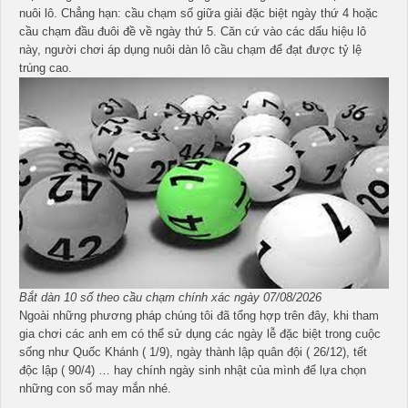
nuôi lô. Chẳng hạn: cầu chạm số giữa giải đặc biệt ngày thứ 4 hoặc
cầu chạm đầu đuôi đề về ngày thứ 5. Căn cứ vào các dấu hiệu lô
này, người chơi áp dụng nuôi dàn lô cầu chạm để đạt được tỷ lệ
trúng cao.
Bắt dàn 10 số theo cầu chạm chính xác ngày 07/08/2026
Ngoài những phương pháp chúng tôi đã tổng hợp trên đây, khi tham
gia chơi các anh em có thể sử dụng các ngày lễ đặc biệt trong cuộc
sống như Quốc Khánh ( 1/9), ngày thành lập quân đội ( 26/12), tết
độc lập ( 90/4) … hay chính ngày sinh nhật của mình để lựa chọn
những con số may mắn nhé.