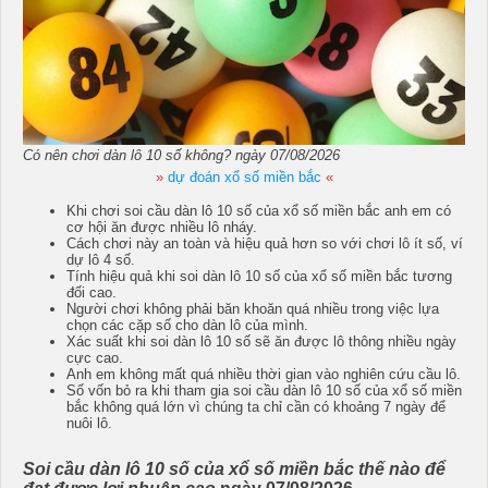
Có nên chơi dàn lô 10 số không? ngày 07/08/2026
»
dự đoán xổ số miền bắc
«
Khi chơi soi cầu dàn lô 10 số của xổ số miền bắc anh em có
cơ hội ăn được nhiều lô nháy.
Cách chơi này an toàn và hiệu quả hơn so với chơi lô ít số, ví
dự lô 4 số.
Tính hiệu quả khi soi dàn lô 10 số của xổ số miền bắc tương
đối cao.
Người chơi không phải băn khoăn quá nhiều trong việc lựa
chọn các cặp số cho dàn lô của mình.
Xác suất khi soi dàn lô 10 số sẽ ăn được lô thông nhiều ngày
cực cao.
Anh em không mất quá nhiều thời gian vào nghiên cứu cầu lô.
Số vốn bỏ ra khi tham gia soi cầu dàn lô 10 số của xổ số miền
bắc không quá lớn vì chúng ta chỉ cần có khoảng 7 ngày để
nuôi lô.
Soi cầu dàn lô 10 số của xổ số miền bắc thế nào để