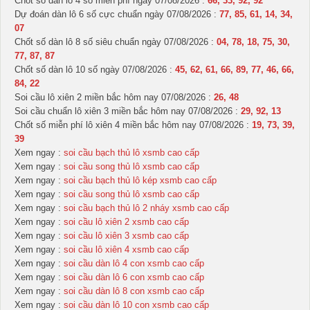
Chốt số dàn lô 4 số miễn phí ngày 07/08/2026 :
66, 33, 92, 92
Dự đoán dàn lô 6 số cực chuẩn ngày 07/08/2026 :
77, 85, 61, 14, 34,
07
Chốt số dàn lô 8 số siêu chuẩn ngày 07/08/2026 :
04, 78, 18, 75, 30,
77, 87, 87
Chốt số dàn lô 10 số ngày 07/08/2026 :
45, 62, 61, 66, 89, 77, 46, 66,
84, 22
Soi cầu lô xiên 2 miền bắc hôm nay 07/08/2026 :
26, 48
Soi cầu chuẩn lô xiên 3 miền bắc hôm nay 07/08/2026 :
29, 92, 13
Chốt số miễn phí lô xiên 4 miền bắc hôm nay 07/08/2026 :
19, 73, 39,
39
Xem ngay :
soi cầu bạch thủ lô xsmb cao cấp
Xem ngay :
soi cầu song thủ lô xsmb cao cấp
Xem ngay :
soi cầu bạch thủ lô kép xsmb cao cấp
Xem ngay :
soi cầu song thủ lô xsmb cao cấp
Xem ngay :
soi cầu bạch thủ lô 2 nháy xsmb cao cấp
Xem ngay :
soi cầu lô xiên 2 xsmb cao cấp
Xem ngay :
soi cầu lô xiên 3 xsmb cao cấp
Xem ngay :
soi cầu lô xiên 4 xsmb cao cấp
Xem ngay :
soi cầu dàn lô 4 con xsmb cao cấp
Xem ngay :
soi cầu dàn lô 6 con xsmb cao cấp
Xem ngay :
soi cầu dàn lô 8 con xsmb cao cấp
Xem ngay :
soi cầu dàn lô 10 con xsmb cao cấp