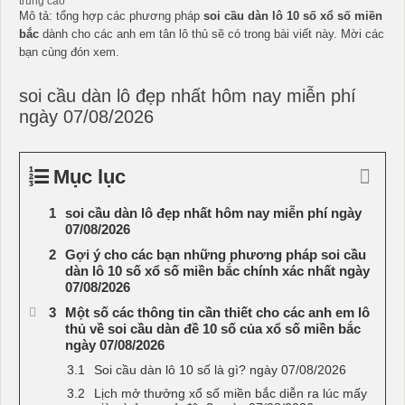
trúng cao
Mô tả: tổng hợp các phương pháp
soi cầu dàn lô 10 số xổ số miền
bắc
dành cho các anh em tân lô thủ sẽ có trong bài viết này. Mời các
bạn cùng đón xem.
soi cầu dàn lô đẹp nhất hôm nay miễn phí
ngày 07/08/2026
Mục lục
soi cầu dàn lô đẹp nhất hôm nay miễn phí ngày
07/08/2026
Gợi ý cho các bạn những phương pháp soi cầu
dàn lô 10 số xổ số miền bắc chính xác nhất ngày
07/08/2026
Một số các thông tin cần thiết cho các anh em lô
thủ về soi cầu dàn đề 10 số của xổ số miền bắc
ngày 07/08/2026
Soi cầu dàn lô 10 số là gì? ngày 07/08/2026
Lịch mở thưởng xổ số miền bắc diễn ra lúc mấy