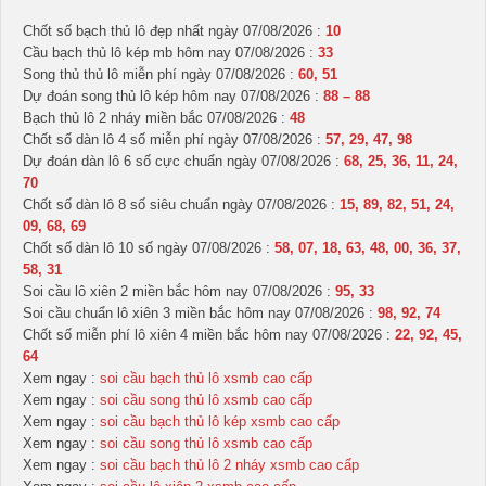
Chốt số bạch thủ lô đẹp nhất ngày 07/08/2026 :
10
Cầu bạch thủ lô kép mb hôm nay 07/08/2026 :
33
Song thủ thủ lô miễn phí ngày 07/08/2026 :
60, 51
Dự đoán song thủ lô kép hôm nay 07/08/2026 :
88 – 88
Bạch thủ lô 2 nháy miền bắc 07/08/2026 :
48
Chốt số dàn lô 4 số miễn phí ngày 07/08/2026 :
57, 29, 47, 98
Dự đoán dàn lô 6 số cực chuẩn ngày 07/08/2026 :
68, 25, 36, 11, 24,
70
Chốt số dàn lô 8 số siêu chuẩn ngày 07/08/2026 :
15, 89, 82, 51, 24,
09, 68, 69
Chốt số dàn lô 10 số ngày 07/08/2026 :
58, 07, 18, 63, 48, 00, 36, 37,
58, 31
Soi cầu lô xiên 2 miền bắc hôm nay 07/08/2026 :
95, 33
Soi cầu chuẩn lô xiên 3 miền bắc hôm nay 07/08/2026 :
98, 92, 74
Chốt số miễn phí lô xiên 4 miền bắc hôm nay 07/08/2026 :
22, 92, 45,
64
Xem ngay :
soi cầu bạch thủ lô xsmb cao cấp
Xem ngay :
soi cầu song thủ lô xsmb cao cấp
Xem ngay :
soi cầu bạch thủ lô kép xsmb cao cấp
Xem ngay :
soi cầu song thủ lô xsmb cao cấp
Xem ngay :
soi cầu bạch thủ lô 2 nháy xsmb cao cấp