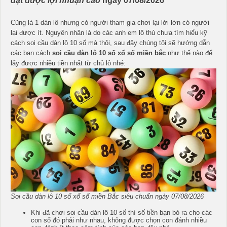
đạt được lợi nhuận cao
ngày 07/08/2026
Cũng là 1 dàn lô nhưng có người tham gia chơi lại lời lớn có người
lại được ít. Nguyên nhân là do các anh em lô thủ chưa tìm hiểu kỹ
cách soi cầu dàn lô 10 số mà thôi, sau đây chúng tôi sẽ hướng dẫn
các bạn cách
soi cầu dàn lô 10 số xổ số miền bắc
như thế nào để
lấy được nhiều tiền nhất từ chủ lô nhé:
Soi cầu dàn lô 10 số xổ số miền Bắc siêu chuẩn ngày 07/08/2026
Khi đã chơi soi cầu dàn lô 10 số thì số tiền bạn bỏ ra cho các
con số đó phải như nhau, không được chọn con đánh nhiều