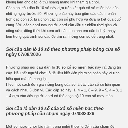
không làm cho các lô thủ hoang mang khi tham gia chơi.
Cách soi cầu dàn lô 10 số này dựa trên kết quả xổ số miền bắc của
những ngày trước đó. Phương pháp này bao gồm các cách: phân
tích các con số, lựa chọn các con số phù hợp và đưa ra kết quả cuối
cùng. Với cách chơi này người chơi cần đầu tư nhiều thời gian và
công sức, đồng thời khi xem xét các con anh em cần tinh ý, nhạy
bén trong quá trình soi cầu để tìm ra những con số dễ trúng nhất.
Soi cầu dàn lô 10 số theo phương pháp bóng của số
ngày 07/08/2026
Phương pháp
soi cầu dàn lô 10 số xổ số miền bắc
này rất đáng tin
cậy. Hầu hết người chơi lô đề đều biết đến phương pháp này vì tính
hiệu quả mà nó mang lại.
Hiểu một cách đơn giản rằng bóng của số là các cặp số có liên quan
và cách nhau 5 đơn vị. Các cặp số này là: 4 – 1, 8 – 9, 9 – 5, 4 – 8, 1
– 4 dựa vào đây người chơi có thể chọn bộ 10 con số may mắn.
Soi cầu lô dàn 10 số của xổ số miền bắc theo
phương pháp cầu chạm
ngày 07/08/2026
Một số người chơi lâu năm trong nghề thường đếm cầu chạm để