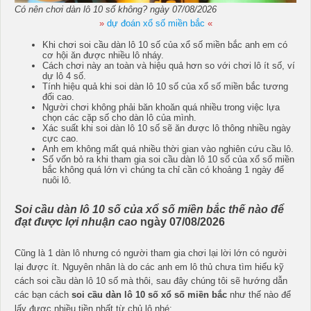
Có nên chơi dàn lô 10 số không? ngày 07/08/2026
»
dự đoán xổ số miền bắc
«
Khi chơi soi cầu dàn lô 10 số của xổ số miền bắc anh em có
cơ hội ăn được nhiều lô nháy.
Cách chơi này an toàn và hiệu quả hơn so với chơi lô ít số, ví
dự lô 4 số.
Tính hiệu quả khi soi dàn lô 10 số của xổ số miền bắc tương
đối cao.
Người chơi không phải băn khoăn quá nhiều trong việc lựa
chọn các cặp số cho dàn lô của mình.
Xác suất khi soi dàn lô 10 số sẽ ăn được lô thông nhiều ngày
cực cao.
Anh em không mất quá nhiều thời gian vào nghiên cứu cầu lô.
Số vốn bỏ ra khi tham gia soi cầu dàn lô 10 số của xổ số miền
bắc không quá lớn vì chúng ta chỉ cần có khoảng 1 ngày để
nuôi lô.
Soi cầu dàn lô 10 số của xổ số miền bắc thế nào để
đạt được lợi nhuận cao
ngày 07/08/2026
Cũng là 1 dàn lô nhưng có người tham gia chơi lại lời lớn có người
lại được ít. Nguyên nhân là do các anh em lô thủ chưa tìm hiểu kỹ
cách soi cầu dàn lô 10 số mà thôi, sau đây chúng tôi sẽ hướng dẫn
các bạn cách
soi cầu dàn lô 10 số xổ số miền bắc
như thế nào để
lấy được nhiều tiền nhất từ chủ lô nhé: