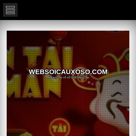
Skip
to
content
WEBSOICAUXOSO.COM
web soi cầu xổ số tỷ lệ trúng cao