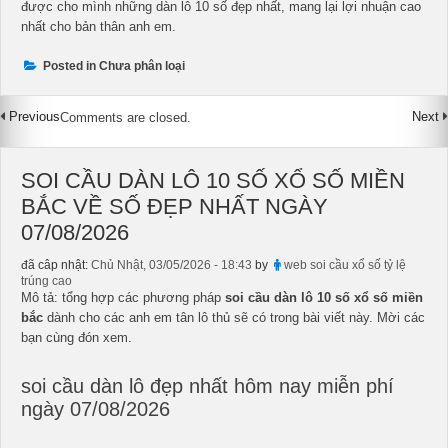
được cho mình những dàn lô 10 số đẹp nhất, mang lại lợi nhuận cao
nhất cho bản thân anh em.
Posted in Chưa phân loại
Previous
Next
Comments are closed.
SOI CẦU DÀN LÔ 10 SỐ XỔ SỐ MIỀN
BẮC VỀ SỐ ĐẸP NHẤT NGÀY
07/08/2026
đã câp nhật:
Chủ Nhật, 03/05/2026 - 18:43
by
web soi cầu xổ số tỷ lệ
trúng cao
Mô tả: tổng hợp các phương pháp
soi cầu dàn lô 10 số xổ số miền
bắc
dành cho các anh em tân lô thủ sẽ có trong bài viết này. Mời các
bạn cùng đón xem.
soi cầu dàn lô đẹp nhất hôm nay miễn phí
ngày 07/08/2026