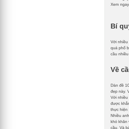
Xem ngay
Bí qu
Với nhiều
quá phổ bi
cầu nhiều
Về cầ
Dàn đề 10
đẹp này. 
Với nhiều
được khẳn
thực hiện
Nhiều anh 
khó khăn 
cầu. Và bà