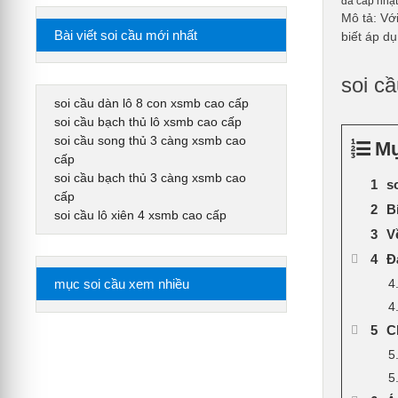
đã câp nhậ
Mô tả: Vớ
Bài viết soi cầu mới nhất
biết áp d
soi c
soi cầu dàn lô 8 con xsmb cao cấp
soi cầu bạch thủ lô xsmb cao cấp
soi cầu song thủ 3 càng xsmb cao
Mụ
cấp
soi cầu bạch thủ 3 càng xsmb cao
s
cấp
B
soi cầu lô xiên 4 xsmb cao cấp
V
Đ
mục soi cầu xem nhiều
C