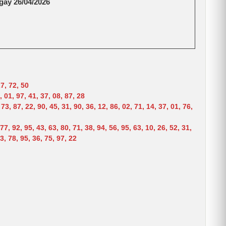
gày 26/04/2026
27, 72, 50
, 01, 97, 41, 37, 08, 87, 28
 73, 87, 22, 90, 45, 31, 90, 36, 12, 86, 02, 71, 14, 37, 01, 76,
 77, 92, 95, 43, 63, 80, 71, 38, 94, 56, 95, 63, 10, 26, 52, 31,
83, 78, 95, 36, 75, 97, 22