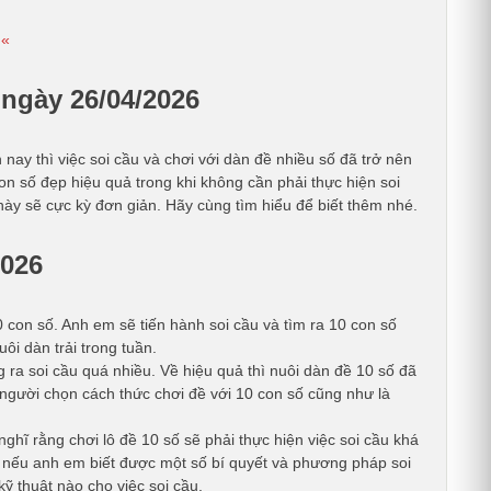
«
 ngày 26/04/2026
 nay thì việc soi cầu và chơi với dàn đề nhiều số đã trở nên
con số đẹp hiệu quả trong khi không cần phải thực hiện soi
này sẽ cực kỳ đơn giản. Hãy cùng tìm hiểu để biết thêm nhé.
2026
 con số. Anh em sẽ tiến hành soi cầu và tìm ra 10 con số
ôi dàn trải trong tuần.
ra soi cầu quá nhiều. Về hiệu quả thì nuôi dàn đề 10 số đã
gười chọn cách thức chơi đề với 10 con số cũng như là
ghĩ rằng chơi lô đề 10 số sẽ phải thực hiện việc soi cầu khá
ng nếu anh em biết được một số bí quyết và phương pháp soi
ỹ thuật nào cho việc soi cầu.