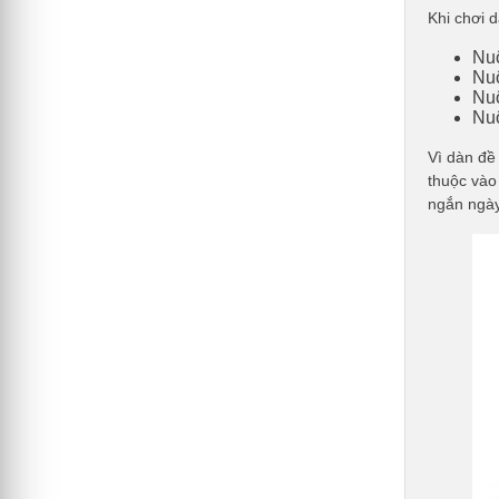
Khi chơi 
Nuô
Nuô
Nuô
Nuô
Vì dàn đề
thuộc vào
ngắn ngày