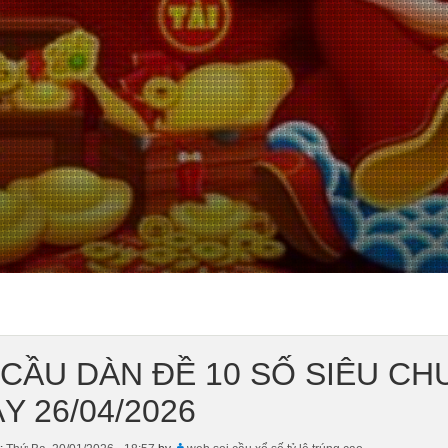
 CẦU DÀN ĐỀ 10 SỐ SIÊU C
Y 26/04/2026