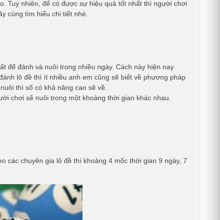
. Tuy nhiên, để có được sự hiệu quả tốt nhất thì người chơi
y cùng tìm hiểu chi tiết nhé.
hất để đánh và nuôi trong nhiều ngày. Cách này hiện nay
đánh lô đề thì ít nhiều anh em cũng sẽ biết về phương pháp
nuôi thì số có khả năng cao sẽ về.
ời chơi sẽ nuôi trong một khoảng thời gian khác nhau.
o các chuyên gia lô đề thì khoảng 4 mốc thời gian 9 ngày, 7