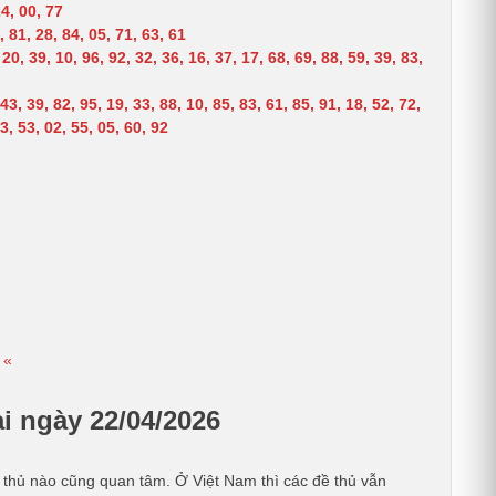
24, 00, 77
, 81, 28, 84, 05, 71, 63, 61
 20, 39, 10, 96, 92, 32, 36, 16, 37, 17, 68, 69, 88, 59, 39, 83,
 43, 39, 82, 95, 19, 33, 88, 10, 85, 83, 61, 85, 91, 18, 52, 72,
23, 53, 02, 55, 05, 60, 92
«
ại ngày 22/04/2026
 thủ nào cũng quan tâm. Ở Việt Nam thì các đề thủ vẫn