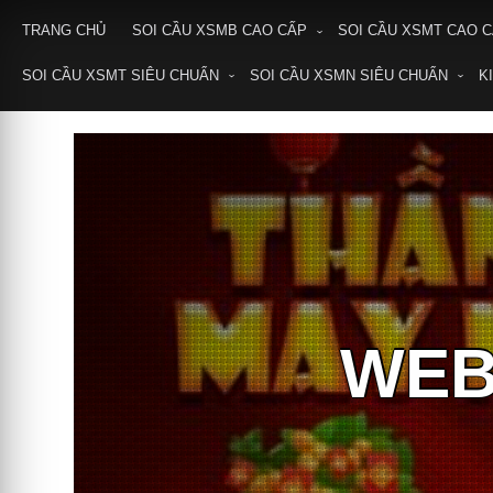
Skip
to
TRANG CHỦ
SOI CẦU XSMB CAO CẤP
SOI CẦU XSMT CAO 
content
SOI CẦU XSMT SIÊU CHUẨN
SOI CẦU XSMN SIÊU CHUẨN
K
WEB