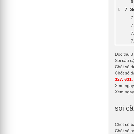
S
Độc thủ 3
Soi cầu c
Chốt số d
Chốt số d
327, 631,
Xem ngay
Xem ngay
soi c
Chốt số b
Chốt số s