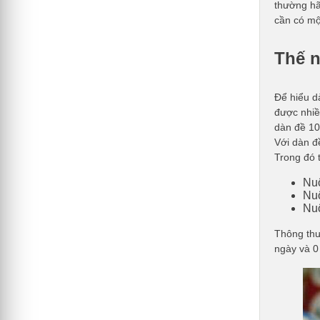
thường hã
cần có một
Thế n
Để hiểu d
được nhiề
dàn đề 10
Với dàn đ
Trong đó 
Nuô
Nuô
Nuô
Thông thư
ngày và 0