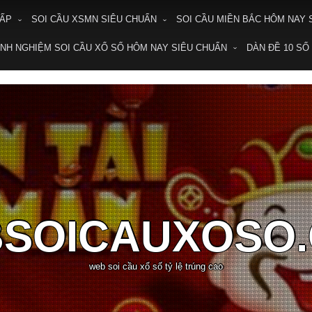
CẤP
SOI CẦU XSMN SIÊU CHUẨN
SOI CẦU MIỀN BẮC HÔM NAY 
INH NGHIỆM SOI CẦU XỔ SỐ HÔM NAY SIÊU CHUẨN
DÀN ĐỀ 10 SỐ
SOICAUXOSO
web soi cầu xổ số tỷ lệ trúng cao