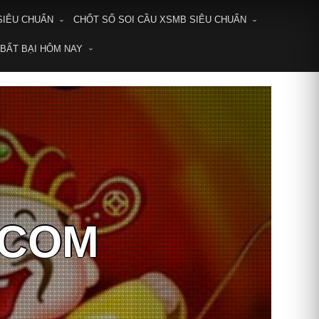
SIÊU CHUẨN
CHỐT SỐ SOI CẦU XSMB SIÊU CHUẨN
 BẤT BẠI HÔM NAY
.COM