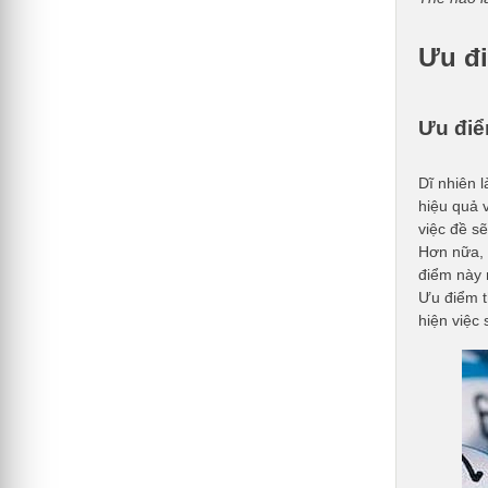
Ưu đi
Ưu điể
Dĩ nhiên 
hiệu quả 
việc đề s
Hơn nữa, 
điểm này 
Ưu điểm th
hiện việc