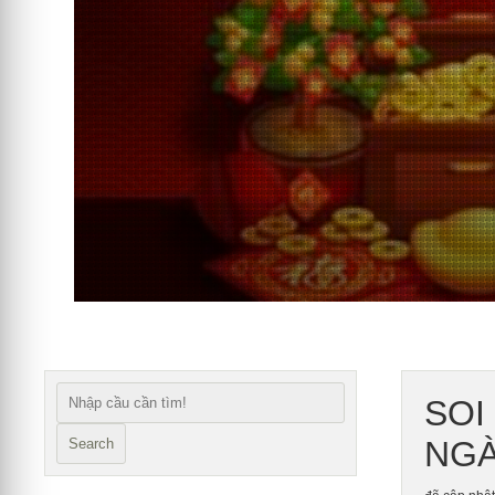
SOI
NGÀ
Search