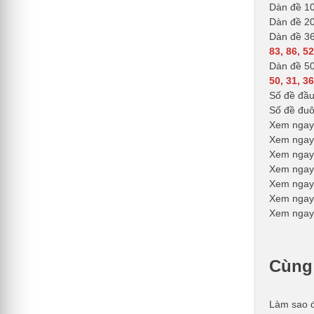
Dàn đề 10
Dàn đề 20
Dàn đề 36
83, 86, 52
Dàn đề 50
50, 31, 36
Số đề đầu
Số đề đuô
Xem ngay
Xem ngay
Xem ngay
Xem ngay
Xem ngay
Xem ngay
Xem ngay
Cùng 
Làm sao đ