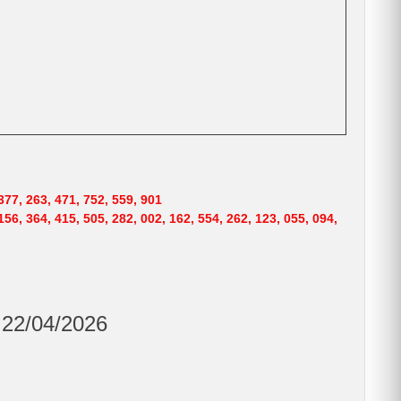
377, 263, 471, 752, 559, 901
156, 364, 415, 505, 282, 002, 162, 554, 262, 123, 055, 094,
 22/04/2026