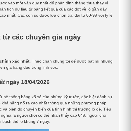
 cược vào một ván duy nhất để phân định thắng thua thay vì
ân tích dữ liệu từ bảng kết quả của các đợt về lô gần đây
ao nhất. Các con số được lựa chọn trải dài từ 00-99 với tỷ lệ
t từ các chuyên gia ngày
 chính xác nhất
. Theo chân chúng tôi để được bật mí những
ên gia hàng đầu trong lĩnh vực.
ất
ngày 18/04/2026
 từ hệ thống bảng xổ số của những kỳ trước, đặc biệt dành sự
ố có khả năng nổ ra cao nhất thông qua những phương pháp
c và biên độ chuyển biến của tình hình thị trường lô đề. Tiêu
, nghĩa là người chơi có thể nhận thấy cặp 649, người chơi
i bạch thủ lô khung 7 ngày.