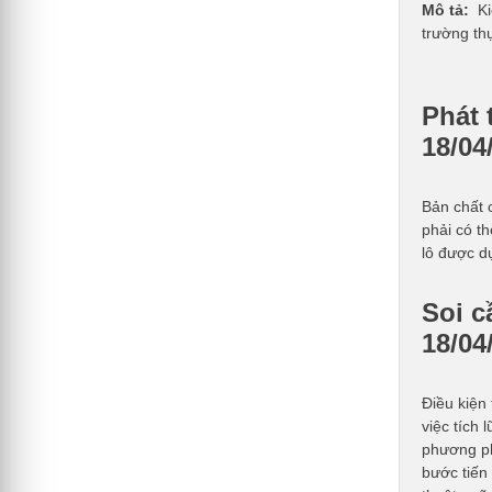
Mô tả:
K
trường thự
Phát 
18/04
Bản chất 
phải có th
lô được d
Soi c
18/04
Điều kiện
việc tích 
phương ph
bước tiến 