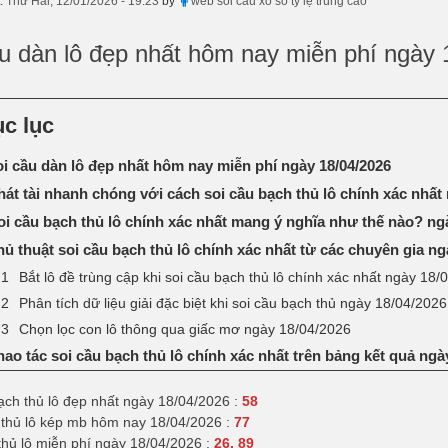
t:
Thứ Hai, 12/01/2026 - 19:23
by
web soi cầu xổ số tỷ lệ trúng cao
ầu dàn lô đẹp nhất hôm nay miễn phí ngày
c lục
oi cầu dàn lô đẹp nhất hôm nay miễn phí ngày 18/04/2026
hát tài nhanh chóng với cách soi cầu bạch thủ lô chính xác nhất
oi cầu bạch thủ lô chính xác nhất mang ý nghĩa như thế nào? ng
hủ thuật soi cầu bạch thủ lô chính xác nhất từ các chuyên gia ng
Bắt lô đề trùng cập khi soi cầu bạch thủ lô chính xác nhất ngày 18/
Phân tích dữ liệu giải đặc biệt khi soi cầu bạch thủ ngày 18/04/2026
Chọn lọc con lô thông qua giấc mơ ngày 18/04/2026
hao tác soi cầu bạch thủ lô chính xác nhất trên bảng kết quả ngà
ạch thủ lô đẹp nhất ngày 18/04/2026 :
58
thủ lô kép mb hôm nay 18/04/2026 :
77
thủ lô miễn phí ngày 18/04/2026 :
26, 89