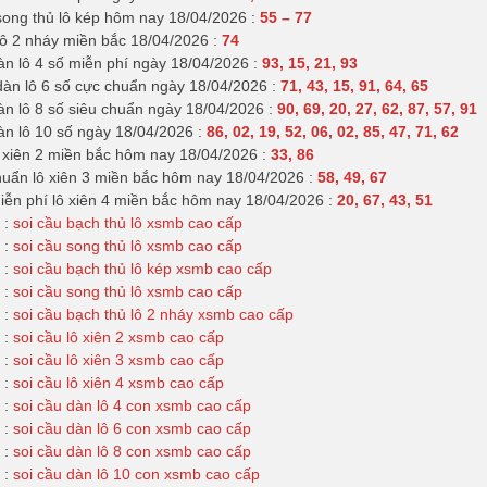
ong thủ lô kép hôm nay 18/04/2026 :
55 – 77
lô 2 nháy miền bắc 18/04/2026 :
74
àn lô 4 số miễn phí ngày 18/04/2026 :
93, 15, 21, 93
àn lô 6 số cực chuẩn ngày 18/04/2026 :
71, 43, 15, 91, 64, 65
àn lô 8 số siêu chuẩn ngày 18/04/2026 :
90, 69, 20, 27, 62, 87, 57, 91
àn lô 10 số ngày 18/04/2026 :
86, 02, 19, 52, 06, 02, 85, 47, 71, 62
ô xiên 2 miền bắc hôm nay 18/04/2026 :
33, 86
huẩn lô xiên 3 miền bắc hôm nay 18/04/2026 :
58, 49, 67
iễn phí lô xiên 4 miền bắc hôm nay 18/04/2026 :
20, 67, 43, 51
 :
soi cầu bạch thủ lô xsmb cao cấp
 :
soi cầu song thủ lô xsmb cao cấp
 :
soi cầu bạch thủ lô kép xsmb cao cấp
 :
soi cầu song thủ lô xsmb cao cấp
 :
soi cầu bạch thủ lô 2 nháy xsmb cao cấp
 :
soi cầu lô xiên 2 xsmb cao cấp
 :
soi cầu lô xiên 3 xsmb cao cấp
 :
soi cầu lô xiên 4 xsmb cao cấp
 :
soi cầu dàn lô 4 con xsmb cao cấp
 :
soi cầu dàn lô 6 con xsmb cao cấp
 :
soi cầu dàn lô 8 con xsmb cao cấp
 :
soi cầu dàn lô 10 con xsmb cao cấp