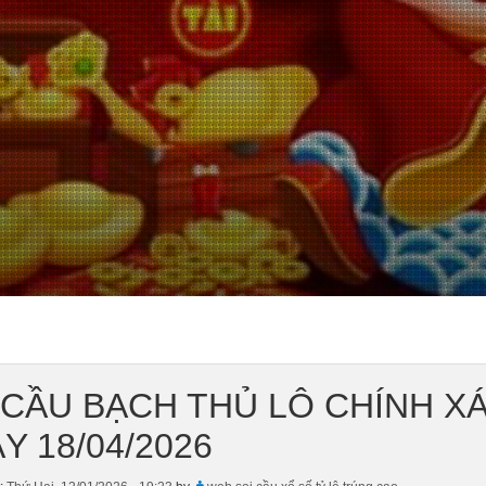
 CẦU BẠCH THỦ LÔ CHÍNH XÁ
Y 18/04/2026