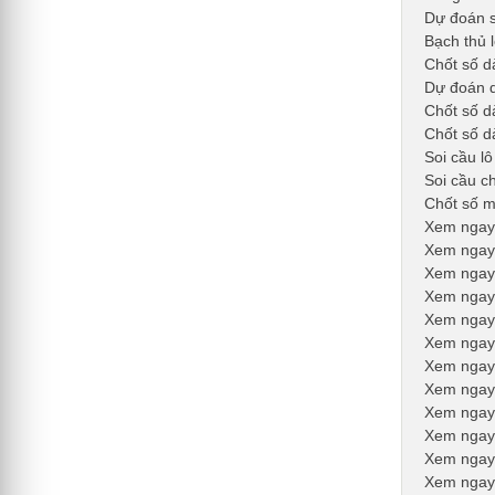
Dự đoán s
Bạch thủ 
Chốt số d
Dự đoán d
Chốt số d
Chốt số d
Soi cầu l
Soi cầu c
Chốt số m
Xem ngay
Xem ngay
Xem ngay
Xem ngay
Xem ngay
Xem ngay
Xem ngay
Xem ngay
Xem ngay
Xem ngay
Xem ngay
Xem ngay