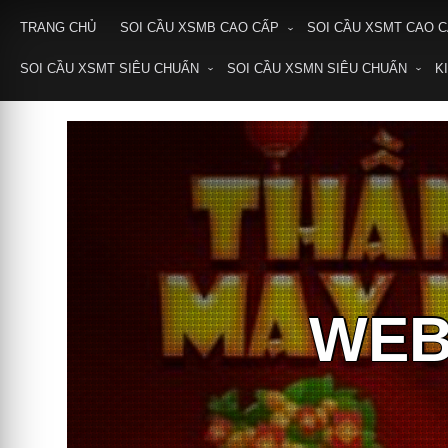
Skip
to
TRANG CHỦ
SOI CẦU XSMB CAO CẤP
SOI CẦU XSMT CAO 
content
SOI CẦU XSMT SIÊU CHUẨN
SOI CẦU XSMN SIÊU CHUẨN
K
WEB