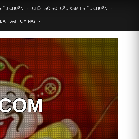
SIÊU CHUẨN
CHỐT SỐ SOI CẦU XSMB SIÊU CHUẨN
 BẤT BẠI HÔM NAY
.COM