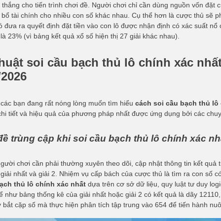
ến thắng cho tiến trình chơi đề. Người chơi chỉ cần dùng nguồn vốn đặt
 bổ tài chính cho nhiều con số khác nhau. Cụ thể hơn là cược thủ sẽ ph
ó đưa ra quyết định đặt tiền vào con lô được nhận định có xác suất nổ c
là 23% (vì bảng kết quả xổ số hiện thị 27 giải khác nhau).
huật soi cầu bạch thủ lô chính xác nhấ
/2026
các bạn đang rất nóng lòng muốn tìm hiểu
cách soi cầu bạch thủ lô
 chi tiết và hiệu quả của phương pháp nhất được ứng dụng bởi các chuy
đề trùng cập khi soi cầu bạch thủ lô chính xác nh
người chơi cần phải thường xuyên theo dõi, cập nhật thông tin kết quả
 giải nhất và giải 2. Nhiệm vụ cấp bách của cược thủ là tìm ra con s
ạch thủ lô chính xác nhất
dựa trên cơ sở dữ liệu, quy luật tư duy logi
hể như bảng thống kê của giải nhất hoặc giải 2 có kết quả là dãy 12110
 bắt cặp số mà thực hiện phân tích tập trung vào 654 để tiến hành nuô