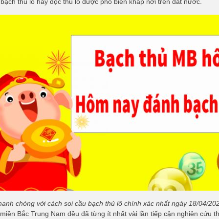
 bạch thủ lô hay độc thủ lô được phổ biến khắp nơi trên đất nước.
nhanh chóng với cách soi cầu bạch thủ lô chính xác nhất ngày 18/04/20
 miền Bắc Trung Nam đều đã từng ít nhất vài lần tiếp cận nghiên cứu t