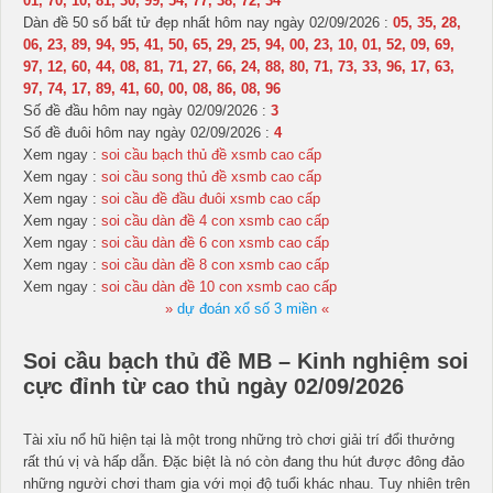
01, 70, 10, 81, 30, 99, 54, 77, 38, 72, 34
Dàn đề 50 số bất tử đẹp nhất hôm nay ngày 02/09/2026 :
05, 35, 28,
06, 23, 89, 94, 95, 41, 50, 65, 29, 25, 94, 00, 23, 10, 01, 52, 09, 69,
97, 12, 60, 44, 08, 81, 71, 27, 66, 24, 88, 80, 71, 73, 33, 96, 17, 63,
97, 74, 17, 89, 41, 60, 00, 08, 86, 08, 96
Số đề đầu hôm nay ngày 02/09/2026 :
3
Số đề đuôi hôm nay ngày 02/09/2026 :
4
Xem ngay :
soi cầu bạch thủ đề xsmb cao cấp
Xem ngay :
soi cầu song thủ đề xsmb cao cấp
Xem ngay :
soi cầu đề đầu đuôi xsmb cao cấp
Xem ngay :
soi cầu dàn đề 4 con xsmb cao cấp
Xem ngay :
soi cầu dàn đề 6 con xsmb cao cấp
Xem ngay :
soi cầu dàn đề 8 con xsmb cao cấp
Xem ngay :
soi cầu dàn đề 10 con xsmb cao cấp
»
dự đoán xổ số 3 miền
«
Soi cầu bạch thủ đề MB – Kinh nghiệm soi
cực đỉnh từ cao thủ ngày 02/09/2026
Tài xỉu nổ hũ hiện tại là một trong những trò chơi giải trí đổi thưởng
rất thú vị và hấp dẫn. Đặc biệt là nó còn đang thu hút được đông đảo
những người chơi tham gia với mọi độ tuổi khác nhau. Tuy nhiên trên