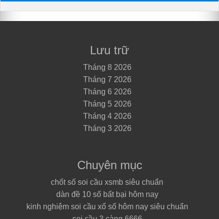
Lưu trữ
Tháng 8 2026
Tháng 7 2026
Tháng 6 2026
Tháng 5 2026
Tháng 4 2026
Tháng 3 2026
Chuyên mục
chốt số soi cầu xsmb siêu chuẩn
dàn đề 10 số bất bại hôm nay
kinh nghiệm soi cầu xổ số hôm nay siêu chuẩn
soi cầu 3 càng 6666