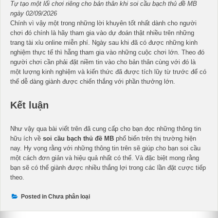
Tự tạo một lối chơi riêng cho bản thân khi soi cầu bạch thủ đề MB
ngày 02/09/2026
Chính vì vậy một trong những lời khuyên tốt nhất dành cho người
chơi đó chính là hãy tham gia vào dự đoán thật nhiều trên những
trang tài xỉu online miễn phí. Ngày sau khi đã có được những kinh
nghiệm thực tế thì hẵng tham gia vào những cuộc chơi lớn. Theo đó
người chơi cần phải đặt niềm tin vào cho bản thân cùng với đó là
một lượng kinh nghiệm và kiến thức đã được tích lũy từ trước để có
thể dễ dàng giành được chiến thắng với phần thưởng lớn.
Kết luận
Như vậy qua bài viết trên đã cung cấp cho bạn đọc những thông tin
hữu ích về
soi cầu bạch thủ đề MB
phổ biến trên thị trường hiện
nay. Hy vọng rằng với những thông tin trên sẽ giúp cho bạn soi cầu
một cách đơn giản và hiệu quả nhất có thể. Và đặc biệt mong rằng
bạn sẽ có thể giành được nhiều thắng lợi trong các lần đặt cược tiếp
theo.
Posted in Chưa phân loại