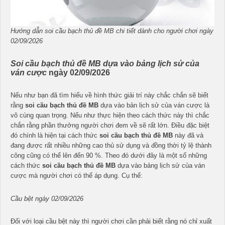
Hướng dẫn soi cầu bạch thủ đề MB chi tiết dành cho người chơi ngày
02/09/2026
Soi cầu bạch thủ đề MB dựa vào bảng lịch sử của
ván cược
ngày 02/09/2026
Nếu như bạn đã tìm hiểu về hình thức giải trí này chắc chắn sẽ biết
rằng
soi cầu bạch thủ đề MB
dựa vào bản lịch sử của ván cược là
vô cùng quan trọng. Nếu như thực hiện theo cách thức này thì chắc
chắn rằng phần thưởng người chơi đem về sẽ rất lớn. Điều đặc biệt
đó chính là hiện tại cách thức
soi cầu bạch thủ đề MB
này đã và
đang được rất nhiều những cao thủ sử dụng và đồng thời tỷ lệ thành
công cũng có thể lên đến 90 %. Theo đó dưới đây là một số những
cách thức
soi cầu bạch thủ đề MB
dựa vào bảng lịch sử của ván
cược mà người chơi có thể áp dụng. Cụ thể:
Cầu bệt ngày 02/09/2026
Đối với loại cầu bệt này thì người chơi cần phải biết rằng nó chỉ xuất