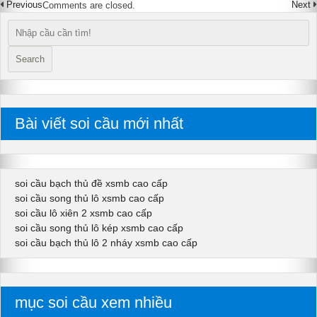
Previous
Next
Comments are closed.
Search
Bài viết soi cầu mới nhất
soi cầu bạch thủ đề xsmb cao cấp
soi cầu song thủ lô xsmb cao cấp
soi cầu lô xiên 2 xsmb cao cấp
soi cầu song thủ lô kép xsmb cao cấp
soi cầu bạch thủ lô 2 nháy xsmb cao cấp
mục soi cầu xem nhiều