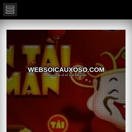
Skip
to
content
WEBSOICAUXOSO.COM
web soi cầu xổ số tỷ lệ trúng cao